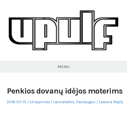
Skip
to
content
VPULF
MENU
Penkios dovanų idėjos moterims
Posted
Author
Posted
2016-07-15
straipsniai
Laisvalaikis
,
Paslaugos
Leave a Reply
on
in