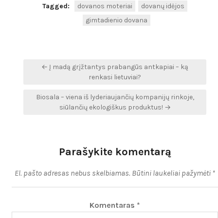
Tagged:
dovanos moteriai
dovanų idėjos
gimtadienio dovana
Navigacija
← Į madą grįžtantys prabangūs antkapiai – ką
tarp
renkasi lietuviai?
įrašų
Biosala – viena iš lyderiaujančių kompanijų rinkoje,
siūlančių ekologiškus produktus! →
Parašykite komentarą
El. pašto adresas nebus skelbiamas.
Būtini laukeliai pažymėti
*
Komentaras
*