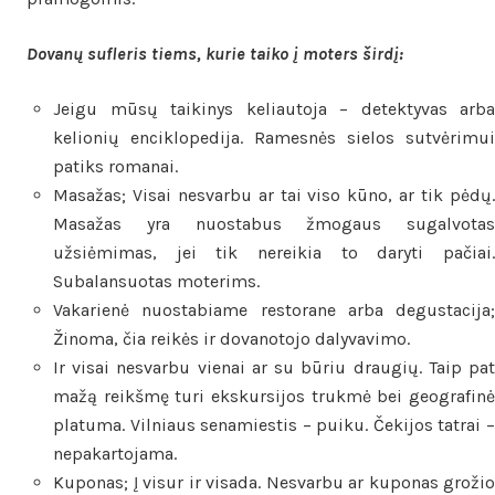
Dovanų sufleris tiems, kurie taiko į moters širdį:
Jeigu mūsų taikinys keliautoja – detektyvas arba
kelionių enciklopedija. Ramesnės sielos sutvėrimui
patiks romanai.
Masažas; Visai nesvarbu ar tai viso kūno, ar tik pėdų.
Masažas yra nuostabus žmogaus sugalvotas
užsiėmimas, jei tik nereikia to daryti pačiai.
Subalansuotas moterims.
Vakarienė nuostabiame restorane arba degustacija;
Žinoma, čia reikės ir dovanotojo dalyvavimo.
Ir visai nesvarbu vienai ar su būriu draugių. Taip pat
mažą reikšmę turi ekskursijos trukmė bei geografinė
platuma. Vilniaus senamiestis – puiku. Čekijos tatrai –
nepakartojama.
Kuponas; Į visur ir visada. Nesvarbu ar kuponas grožio