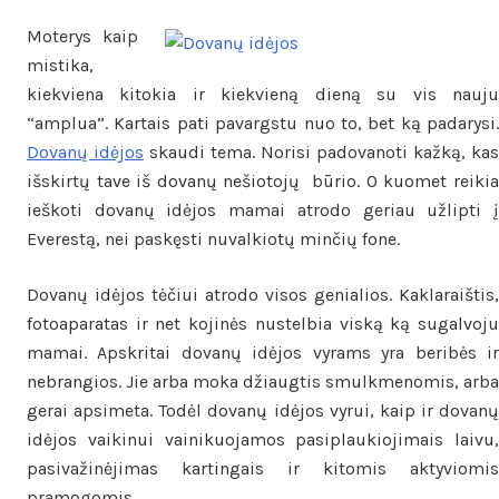
Moterys kaip
mistika,
kiekviena kitokia ir kiekvieną dieną su vis nauju
“amplua”. Kartais pati pavargstu nuo to, bet ką padarysi.
Dovanų idėjos
skaudi tema. Norisi padovanoti kažką, kas
išskirtų tave iš dovanų nešiotojų būrio. O kuomet reikia
ieškoti dovanų idėjos mamai atrodo geriau užlipti į
Everestą, nei paskęsti nuvalkiotų minčių fone.
Dovanų idėjos tėčiui atrodo visos genialios. Kaklaraištis,
fotoaparatas ir net kojinės nustelbia viską ką sugalvoju
mamai. Apskritai dovanų idėjos vyrams yra beribės ir
nebrangios. Jie arba moka džiaugtis smulkmenomis, arba
gerai apsimeta. Todėl dovanų idėjos vyrui, kaip ir dovanų
idėjos vaikinui vainikuojamos pasiplaukiojimais laivu,
pasivažinėjimas kartingais ir kitomis aktyviomis
pramogomis.