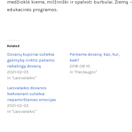
medžioklė kieme, milžiniški ir spalvoti burbulai. Žiemą –
edukacinės programos.
Related
Dovanų kuponai suteikia
Perkame dovaną: kas, kur,
galimybę rinktis patiems
kiek?
reikalingą dovaną
2016-08-10
2021-02-05
In "Paslaugos"
In "Laisvalaikis"
Laisvalaikio dovanos
kiekvienam suteikia
nepamirštamas emocijas
2021-02-02
In "Laisvalaikis"