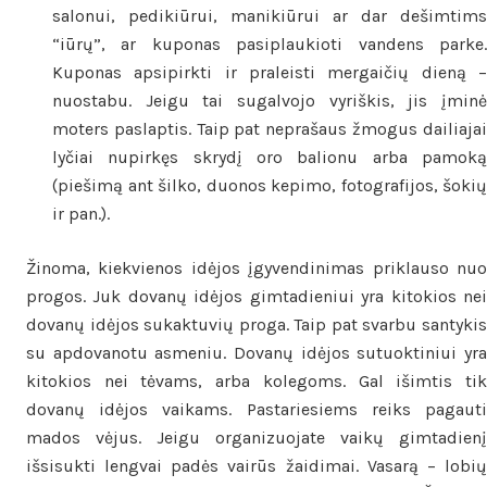
salonui, pedikiūrui, manikiūrui ar dar dešimtims
“iūrų”, ar kuponas pasiplaukioti vandens parke.
Kuponas apsipirkti ir praleisti mergaičių dieną –
nuostabu. Jeigu tai sugalvojo vyriškis, jis įminė
moters paslaptis. Taip pat neprašaus žmogus dailiajai
lyčiai nupirkęs skrydį oro balionu arba pamoką
(piešimą ant šilko, duonos kepimo, fotografijos, šokių
ir pan.).
Žinoma, kiekvienos idėjos įgyvendinimas priklauso nuo
progos. Juk dovanų idėjos gimtadieniui yra kitokios nei
dovanų idėjos sukaktuvių proga. Taip pat svarbu santykis
su apdovanotu asmeniu. Dovanų idėjos sutuoktiniui yra
kitokios nei tėvams, arba kolegoms. Gal išimtis tik
dovanų idėjos vaikams. Pastariesiems reiks pagauti
mados vėjus. Jeigu organizuojate vaikų gimtadienį
išsisukti lengvai padės vairūs žaidimai. Vasarą – lobių