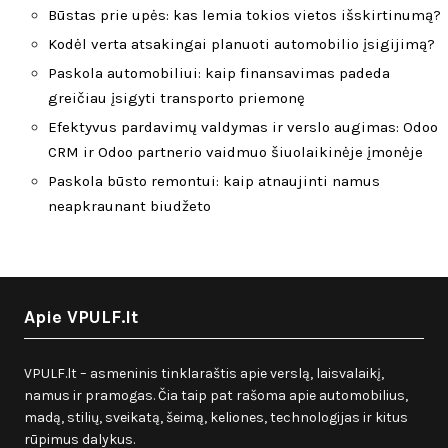
Būstas prie upės: kas lemia tokios vietos išskirtinumą?
Kodėl verta atsakingai planuoti automobilio įsigijimą?
Paskola automobiliui: kaip finansavimas padeda
greičiau įsigyti transporto priemonę
Efektyvus pardavimų valdymas ir verslo augimas: Odoo
CRM ir Odoo partnerio vaidmuo šiuolaikinėje įmonėje
Paskola būsto remontui: kaip atnaujinti namus
neapkraunant biudžeto
Apie VPULF.lt
VPULF.lt – asmeninis tinklaraštis apie verslą, laisvalaikį,
namus ir pramogas. Čia taip pat rašoma apie automobilius,
madą, stilių, sveikatą, šeimą, keliones, technologijas ir kitus
rūpimus dalykus.