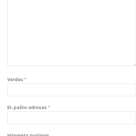
Vardas
*
El. pašto adresas
*
Interneto puslapis