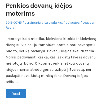
Penkios dovanų idėjos
moterims
Posted
Author
Posted
2016-07-15
straipsniai
Laisvalaikis
,
Paslaugos
Leave a
on
in
Reply
Moterys kaip mistika, kiekviena kitokia ir kiekvieną
dieną su vis nauju “amplua”. Kartais pati pavargstu
nuo to, bet ką padarysi. Dovanų idėjos skaudi tema.
Norisi padovanoti kažką, kas išskirtų tave iš dovanų
nešiotojų būrio. O kuomet reikia ieškoti dovanų
idėjos mamai atrodo geriau užlipti į Everestą, nei
paskęsti nuvalkiotų minčių fone. Dovanų idėjos
tėčiui…
Read