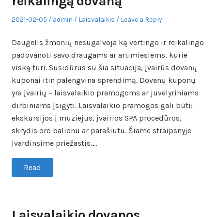
reikalingą dovaną
Posted
Author
Posted
2021-02-05
admin
Laisvalaikis
Leave a Reply
on
in
Daugelis žmonių nesugalvoja ką vertingo ir reikalingo
padovanoti savo draugams ar artimiesiems, kurie
viską turi. Susidūrus su šia situacija, įvairūs dovanų
kuponai itin palengvina sprendimą. Dovanų kuponų
yra įvairių – laisvalaikio pramogoms ar juvelyriniams
dirbiniams įsigyti. Laisvalaikio pramogos gali būti:
ekskursijos į muziejus, įvairios SPA procedūros,
skrydis oro balionu ar parašiutu. Šiame straipsnyje
įvardinsime priežastis,…
Read
Laisvalaikio dovanos