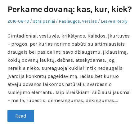
Perkame dovaną: kas, kur, kiek?
Posted
Author
Posted
2016-08-10
straipsniai
Paslaugos
,
Verslas
Leave a Reply
on
in
Gimtadieniai, vestuvės, krikštynos, Kalėdos, įkurtuvės
– progos, per kurias norime pabūti su artimiausiais
draugais bei pasidalinti savo džiaugsmu. Į klausimą,
kokių dovanų lauktų, dažnas, atsakydamas, jog
nereikia nieko, sureaguoja kukliai ir tik nedaugelis
įvardija konkretų pageidavimą. Tačiau bet kuriuo
atveju dovanos laikomos natūraliu svarbesnio
susiėjimo elementu. Taip išreiškiami šilčiausi jausmai
– meilė, rūpestis, dėmesingumas, dėkingumas.…
Read