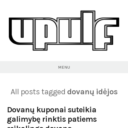
Skip
to
content
VPULF
MENU
All posts tagged
dovanų idėjos
Dovanų kuponai suteikia
galimybę rinktis patiems