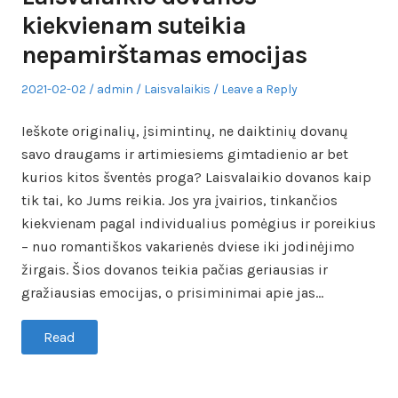
kiekvienam suteikia
nepamirštamas emocijas
Posted
Author
Posted
2021-02-02
admin
Laisvalaikis
Leave a Reply
on
in
Ieškote originalių, įsimintinų, ne daiktinių dovanų
savo draugams ir artimiesiems gimtadienio ar bet
kurios kitos šventės proga? Laisvalaikio dovanos kaip
tik tai, ko Jums reikia. Jos yra įvairios, tinkančios
kiekvienam pagal individualius pomėgius ir poreikius
– nuo romantiškos vakarienės dviese iki jodinėjimo
žirgais. Šios dovanos teikia pačias geriausias ir
gražiausias emocijas, o prisiminimai apie jas…
Read