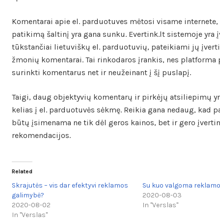
Komentarai apie el. parduotuves mėtosi visame internete, 
patikimą šaltinį yra gana sunku. Evertink.lt sistemoje yra į
tūkstančiai lietuviškų el. parduotuvių, pateikiami jų įverti
žmonių komentarai. Tai rinkodaros įrankis, nes platforma
surinkti komentarus net ir neužeinant į šį puslapį.
Taigi, daug objektyvių komentarų ir pirkėjų atsiliepimų yr
kelias į el. parduotuvės sėkmę. Reikia gana nedaug, kad 
būtų įsimenama ne tik dėl geros kainos, bet ir gero įverti
rekomendacijos.
Related
Skrajutės – vis dar efektyvi reklamos
Su kuo valgoma reklam
galimybė?
2020-08-03
2020-08-02
In "Verslas"
In "Verslas"