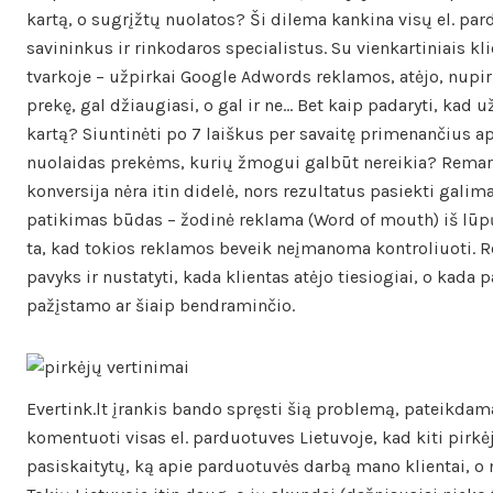
kartą, o sugrįžtų nuolatos? Ši dilema kankina visų el. pa
savininkus ir rinkodaros specialistus. Su vienkartiniais kl
tvarkoje – užpirkai Google Adwords reklamos, atėjo, nupir
prekę, gal džiaugiasi, o gal ir ne… Bet kaip padaryti, kad už
kartą? Siuntinėti po 7 laiškus per savaitę primenančius a
nuolaidas prekėms, kurių žmogui galbūt nereikia? Rema
konversija nėra itin didelė, nors rezultatus pasiekti galima
patikimas būdas – žodinė reklama (Word of mouth) iš lūpų
ta, kad tokios reklamos beveik neįmanoma kontroliuoti. R
pavyks ir nustatyti, kada klientas atėjo tiesiogiai, o kada 
pažįstamo ar šiaip bendraminčio.
Evertink.lt įrankis bando spręsti šią problemą, pateikda
komentuoti visas el. parduotuves Lietuvoje, kad kiti pirkėj
pasiskaitytų, ką apie parduotuvės darbą mano klientai, o n