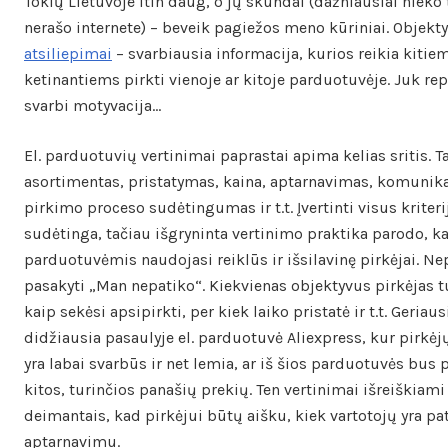
Tokių Lietuvoje itin daug, o jų skundai (dažniausiai nieko 
nerašo internete) – beveik pagiežos meno kūriniai. Objek
atsiliepimai
– svarbiausia informacija, kurios reikia kitie
ketinantiems pirkti vienoje ar kitoje parduotuvėje. Juk rep
svarbi motyvacija…
El. parduotuvių vertinimai paprastai apima kelias sritis. T
asortimentas, pristatymas, kaina, aptarnavimas, komunika
pirkimo proceso sudėtingumas ir t.t. Įvertinti visus kriter
sudėtinga, tačiau išgryninta vertinimo praktika parodo, ka
parduotuvėmis naudojasi reiklūs ir išsilavinę pirkėjai. N
pasakyti „Man nepatiko“. Kiekvienas objektyvus pirkėjas tu
kaip sekėsi apsipirkti, per kiek laiko pristatė ir t.t. Geriau
didžiausia pasaulyje el. parduotuvė Aliexpress, kur pirkėj
yra labai svarbūs ir net lemia, ar iš šios parduotuvės bus 
kitos, turinčios panašių prekių. Ten vertinimai išreiškiami
deimantais, kad pirkėjui būtų aišku, kiek vartotojų yra pa
aptarnavimu.