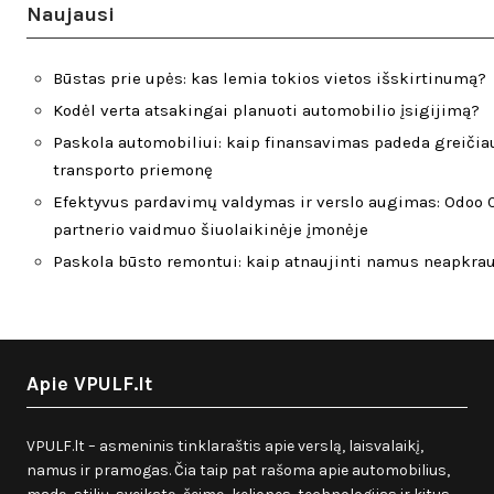
Naujausi
Būstas prie upės: kas lemia tokios vietos išskirtinumą?
Kodėl verta atsakingai planuoti automobilio įsigijimą?
Paskola automobiliui: kaip finansavimas padeda greičiau
transporto priemonę
Efektyvus pardavimų valdymas ir verslo augimas: Odoo 
partnerio vaidmuo šiuolaikinėje įmonėje
Paskola būsto remontui: kaip atnaujinti namus neapkra
Apie VPULF.lt
VPULF.lt – asmeninis tinklaraštis apie verslą, laisvalaikį,
namus ir pramogas. Čia taip pat rašoma apie automobilius,