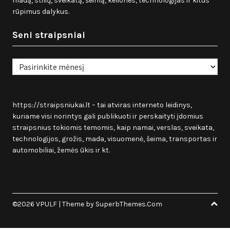
madą, stilių, sveikatą, šeimą, keliones, technologijas ir kitus
rūpimus dalykus.
Seni straipsniai
Seni
straipsniai
https://straipsniukai.lt
– tai atviras interneto leidinys,
kuriame visi norintys gali publikuoti ir perskaityti įdomius
straipsnius tokiomis temomis, kaip namai, verslas, sveikata,
technologijos, grožis, mada, visuomenė, šeima, transportas ir
automobiliai, žemės ūkis ir kt.
©2026 VPULF
| Theme by
SuperbThemes.Com