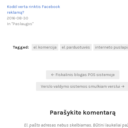
Kodėl verta rinktis Facebook
reklamą?
2016-08-30
In "Paslaugos"
Tagged:
el. komercija
el. parduotuvės
interneto puslapi
Navigacija
← Fiskalinis blogas POS sistemoje
tarp
Verslo valdymo sistemos smulkiam verslui →
įrašų
Parašykite komentarą
El. pašto adresas nebus skelbiamas.
Būtini laukeliai p