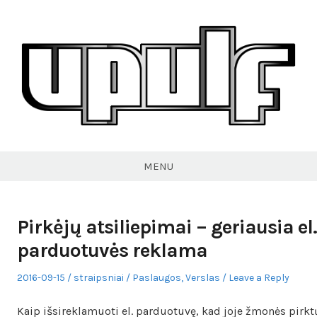
Skip
to
content
VPULF
MENU
Pirkėjų atsiliepimai – geriausia el.
parduotuvės reklama
Posted
Author
Posted
2016-09-15
straipsniai
Paslaugos
,
Verslas
Leave a Reply
on
in
Kaip išsireklamuoti el. parduotuvę, kad joje žmonės pirkt