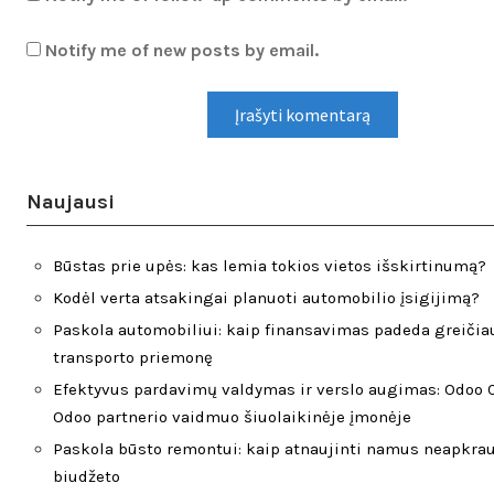
Notify me of new posts by email.
Naujausi
Būstas prie upės: kas lemia tokios vietos išskirtinumą?
Kodėl verta atsakingai planuoti automobilio įsigijimą?
Paskola automobiliui: kaip finansavimas padeda greičiau
transporto priemonę
Efektyvus pardavimų valdymas ir verslo augimas: Odoo 
Odoo partnerio vaidmuo šiuolaikinėje įmonėje
Paskola būsto remontui: kaip atnaujinti namus neapkra
biudžeto