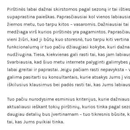
Pirštinės labai dažnai skirstomos pagal sezoną ir tai ištie
supaprastina paieškas. Paprasčiausiai kol vienos labiausia
žiemos metu, tuo tarpu kitos – vasaromis. Dažniausiai ta
medžiaga virš kurios pirštinės yra pagamintos. Paprasčiau
vieni žiūri, kad ji būtų kuo storesnė, tuo tarpu kiti vertina
funkcionalumą ir tuo pačiu džiaugiasi kokybe, kuri dažnai
nudžiugina. Tiesa, kiekvienas gali rasti tai, kas jam labiaus
Svarbiausia, kad šiuo metu internete palyginti galimybes
labai greitai ir paprastai. Jeigu pačiam rasti nepavyksta – 
galima pasitarti su konsultantais, kurie atsakys Jums į vi
iškilusius klausimus bei padės rasti tai, kas Jums labiausi
Tuo pačiu nurodysime esminius kriterijus, kurie dažniausi
aktualiausi ieškant tokių pirštinių, kurios tinka pagal se
daugiau detalių bus įvertinamam – tuo tikresnis būsite, 
tai, kas Jums puikiai tinka.