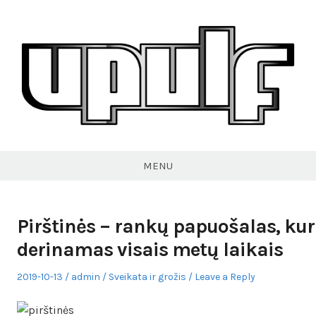
Skip
to
content
VPULF
MENU
Pirštinės – rankų papuošalas, kur
derinamas visais metų laikais
Posted
Author
Posted
2019-10-13
admin
Sveikata ir grožis
Leave a Reply
on
in