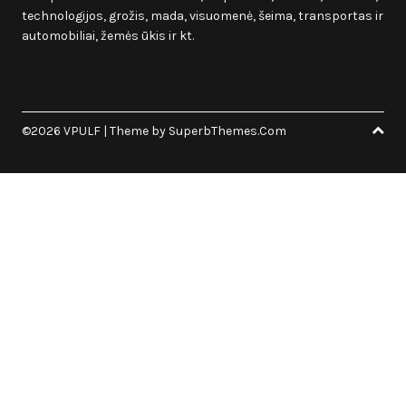
technologijos, grožis, mada, visuomenė, šeima, transportas ir
automobiliai, žemės ūkis ir kt.
©2026 VPULF
| Theme by
SuperbThemes.Com