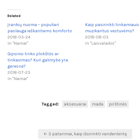
Related
Įrankių nuoma – populiari
Kaip pasirinkti tinkamiaus
paslauga ieškantiems komforto
muzikantus vestuvėms?
2018-03-24
2018-08-03
In "Namai"
In "Laisvalaikis"
Gipsinio tinko plokštės ar
tinkavimas? Kuri galimybė yra
geresnė?
2018-07-23
In "Namai"
Tagged:
aksesuarai
mada
pirštinės
Navigacija
← 3 patarimai, kaip išsirinkti vandenlentę