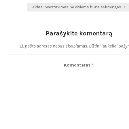
tarp
Aklas investavimas ne visiems būna sėkmingas →
įrašų
Parašykite komentarą
El. pašto adresas nebus skelbiamas.
Būtini laukeliai pažy
Komentaras
*