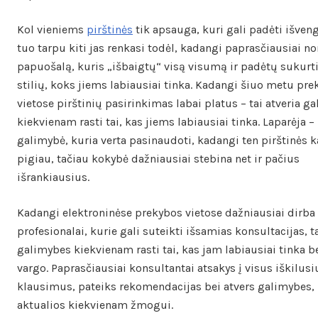
Kol vieniems
pirštinės
tik apsauga, kuri gali padėti išveng
tuo tarpu kiti jas renkasi todėl, kadangi paprasčiausiai nor
papuošalą, kuris „išbaigtų“ visą visumą ir padėtų sukurti
stilių, koks jiems labiausiai tinka. Kadangi šiuo metu pr
vietose pirštinių pasirinkimas labai platus – tai atveria g
kiekvienam rasti tai, kas jiems labiausiai tinka. Laparėja –
galimybė, kuria verta pasinaudoti, kadangi ten pirštinės 
pigiau, tačiau kokybė dažniausiai stebina net ir pačius
išrankiausius.
Kadangi elektroninėse prekybos vietose dažniausiai dirba
profesionalai, kurie gali suteikti išsamias konsultacijas, ta
galimybes kiekvienam rasti tai, kas jam labiausiai tinka b
vargo. Paprasčiausiai konsultantai atsakys į visus iškilusi
klausimus, pateiks rekomendacijas bei atvers galimybes,
aktualios kiekvienam žmogui.