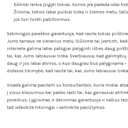
būtinai reikia įsigyti tokias, kurios yra padeda odai kv
Žinoma, tokios labai puikiai tinka ir žiemos metu, tač
jos turi turėti pašiltinimus.
Sėkmingos paieškos garantuoja, kad rasite tokias pirštine
Jums tarnaus ne vienerius metu. Siūlome tai įvertinti, ka
internete galima labai patogiai palyginti išties daug pirštin
tai, kas Jums labiausiai tinka. Svarbiausia, kad galimybių 
daug ir jos labai atviros, o kuo daugiau bus palyginama –
didesnė tikimybė, kad rasite tai, kas Jums labiausiai tinka
Visada galima pasitarti su konsultantais, kurie mielai at
į visus klausimus bei padės rasti tai, kas geriausiai atitin
poreikius. Lyginimas ir derinimas garantuoja ir našius rez
tad ieškokite tikslingai i vertinkite pasiūlymus.