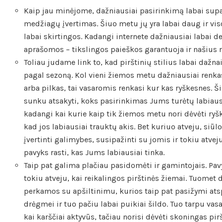
Kaip jau minėjome, dažniausiai pasirinkimą labai sup
medžiagų įvertimas. Šiuo metu jų yra labai daug ir viso
labai skirtingos. Kadangi internete dažniausiai labai de
aprašomos – tikslingos paieškos garantuoja ir našius r
Toliau judame link to, kad pirštinių stilius labai dažnai
pagal sezoną. Kol vieni žiemos metu dažniausiai renka
arba pilkas, tai vasaromis renkasi kur kas ryškesnes. Š
sunku atsakyti, koks pasirinkimas Jums turėtų labiausi
kadangi kai kurie kaip tik žiemos metu nori dėvėti ryš
kad jos labiausiai trauktų akis. Bet kuriuo atveju, siū
įvertinti galimybes, susipažinti su jomis ir tokiu atveju
pavyks rasti, kas Jums labiausiai tinka.
Taip pat galima plačiau pasidomėti ir gamintojais. Pav
tokiu atveju, kai reikalingos pirštinės žiemai. Tuomet 
perkamos su apšiltinimu, kurios taip pat pasižymi a
drėgmei ir tuo pačiu labai puikiai šildo. Tuo tarpu vas
kai karščiai aktyvūs, tačiau norisi dėvėti skoningas pir