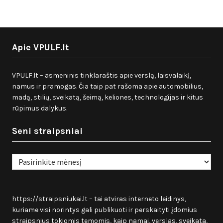
Apie VPULF.lt
VPULF.lt – asmeninis tinklaraštis apie verslą, laisvalaikį,
namus ir pramogas. Čia taip pat rašoma apie automobilius,
madą, stilių, sveikatą, šeimą, keliones, technologijas ir kitus
rūpimus dalykus.
Seni straipsniai
Seni
straipsniai
https://straipsniukai.lt
– tai atviras interneto leidinys,
kuriame visi norintys gali publikuoti ir perskaityti įdomius
straipsnius tokiomis temomis, kaip namai, verslas, sveikata,