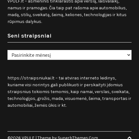
VPULF.lt – asmeninis tinklaraštis apie verslą, laisvalaikį,
namus ir pramogas. Čia taip pat rašoma apie automobilius,
madą, stilių, sveikatą, šeimą, keliones, technologijas ir kitus
rūpimus dalykus.
Seni straipsniai
Seni
straipsniai
https://straipsniukai.lt
– tai atviras interneto leidinys,
kuriame visi norintys gali publikuoti ir perskaityti įdomius
straipsnius tokiomis temomis, kaip namai, verslas, sveikata,
technologijos, grožis, mada, visuomenė, šeima, transportas ir
automobiliai, žemės ūkis ir kt.
©2026 VPULF
| Theme by
SuperbThemes.Com