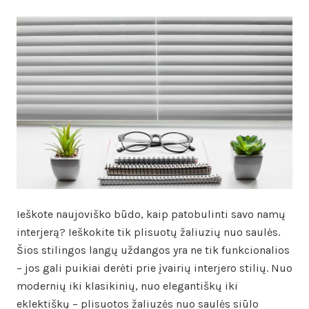
Ieškote naujoviško būdo, kaip patobulinti savo namų
interjerą? Ieškokite tik plisuotų žaliuzių nuo saulės.
Šios stilingos langų uždangos yra ne tik funkcionalios
– jos gali puikiai derėti prie įvairių interjero stilių. Nuo
modernių iki klasikinių, nuo elegantiškų iki
eklektiškų – plisuotos žaliuzės nuo saulės siūlo