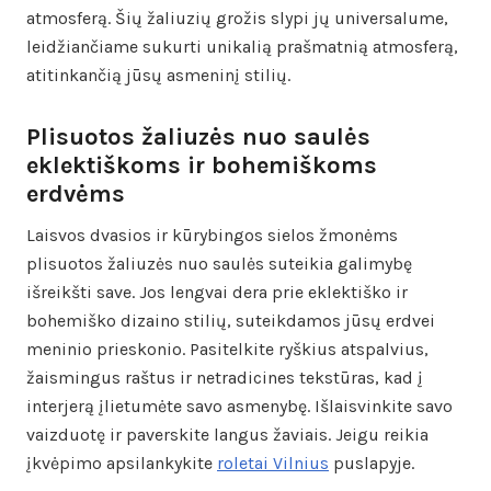
atmosferą. Šių žaliuzių grožis slypi jų universalume,
leidžiančiame sukurti unikalią prašmatnią atmosferą,
atitinkančią jūsų asmeninį stilių.
Plisuotos žaliuzės nuo saulės
eklektiškoms ir bohemiškoms
erdvėms
Laisvos dvasios ir kūrybingos sielos žmonėms
plisuotos žaliuzės nuo saulės suteikia galimybę
išreikšti save. Jos lengvai dera prie eklektiško ir
bohemiško dizaino stilių, suteikdamos jūsų erdvei
meninio prieskonio. Pasitelkite ryškius atspalvius,
žaismingus raštus ir netradicines tekstūras, kad į
interjerą įlietumėte savo asmenybę. Išlaisvinkite savo
vaizduotę ir paverskite langus žaviais. Jeigu reikia
įkvėpimo apsilankykite
roletai Vilnius
puslapyje.