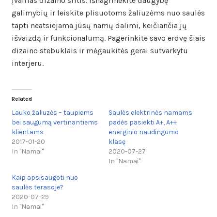
įvairias dizaino sritis. Išnagrinėkite daugybę
galimybių ir leiskite plisuotoms žaliuzėms nuo saulės
tapti neatsiejama jūsų namų dalimi, keičiančia jų
išvaizdą ir funkcionalumą. Pagerinkite savo erdvę šiais
dizaino stebuklais ir mėgaukitės gerai sutvarkytu
interjeru.
Related
Lauko žaliuzės – taupiems
Saulės elektrinės namams
bei saugumą vertinantiems
padės pasiekti A+, A++
klientams
energinio naudingumo
2017-01-20
klasę
In "Namai"
2020-07-27
In "Namai"
Kaip apsisaugoti nuo
saulės terasoje?
2020-07-29
In "Namai"