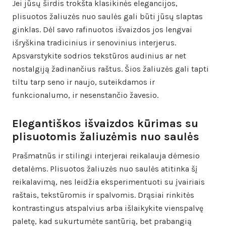
Jei jūsų širdis trokšta klasikinės elegancijos,
plisuotos žaliuzės nuo saulės gali būti jūsų slaptas
ginklas. Dėl savo rafinuotos išvaizdos jos lengvai
išryškina tradicinius ir senovinius interjerus.
Apsvarstykite sodrios tekstūros audinius ar net
nostalgiją žadinančius raštus. Šios žaliuzės gali tapti
tiltu tarp seno ir naujo, suteikdamos ir
funkcionalumo, ir nesenstančio žavesio.
Elegantiškos išvaizdos kūrimas su
plisuotomis žaliuzėmis nuo saulės
Prašmatnūs ir stilingi interjerai reikalauja dėmesio
detalėms. Plisuotos žaliuzės nuo saulės atitinka šį
reikalavimą, nes leidžia eksperimentuoti su įvairiais
raštais, tekstūromis ir spalvomis. Drąsiai rinkitės
kontrastingus atspalvius arba išlaikykite vienspalvę
paletę, kad sukurtumėte santūrią, bet prabangią