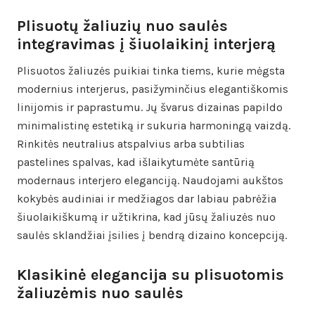
Plisuotų žaliuzių nuo saulės
integravimas į šiuolaikinį interjerą
Plisuotos žaliuzės puikiai tinka tiems, kurie mėgsta
modernius interjerus, pasižyminčius elegantiškomis
linijomis ir paprastumu. Jų švarus dizainas papildo
minimalistinę estetiką ir sukuria harmoningą vaizdą.
Rinkitės neutralius atspalvius arba subtilias
pastelines spalvas, kad išlaikytumėte santūrią
modernaus interjero eleganciją. Naudojami aukštos
kokybės audiniai ir medžiagos dar labiau pabrėžia
šiuolaikiškumą ir užtikrina, kad jūsų žaliuzės nuo
saulės sklandžiai įsilies į bendrą dizaino koncepciją.
Klasikinė elegancija su plisuotomis
žaliuzėmis nuo saulės