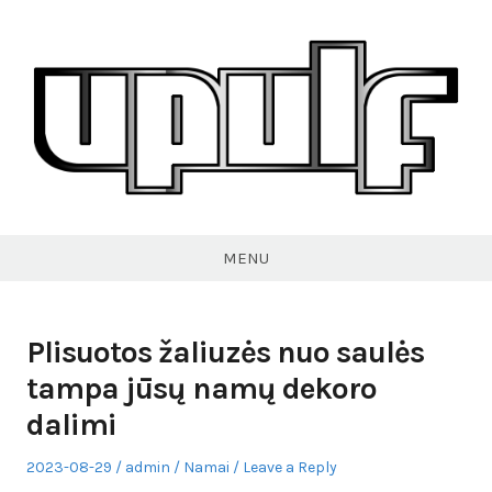
Skip
to
content
VPULF
MENU
Plisuotos žaliuzės nuo saulės
tampa jūsų namų dekoro
dalimi
Posted
Author
Posted
2023-08-29
admin
Namai
Leave a Reply
on
in