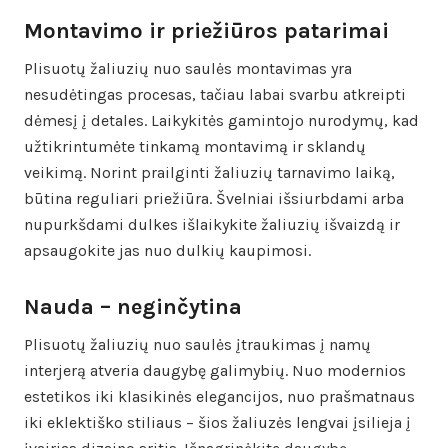
Montavimo ir priežiūros patarimai
Plisuotų žaliuzių nuo saulės montavimas yra
nesudėtingas procesas, tačiau labai svarbu atkreipti
dėmesį į detales. Laikykitės gamintojo nurodymų, kad
užtikrintumėte tinkamą montavimą ir sklandų
veikimą. Norint prailginti žaliuzių tarnavimo laiką,
būtina reguliari priežiūra. Švelniai išsiurbdami arba
nupurkšdami dulkes išlaikykite žaliuzių išvaizdą ir
apsaugokite jas nuo dulkių kaupimosi.
Nauda – neginčytina
Plisuotų žaliuzių nuo saulės įtraukimas į namų
interjerą atveria daugybę galimybių. Nuo modernios
estetikos iki klasikinės elegancijos, nuo prašmatnaus
iki eklektiško stiliaus – šios žaliuzės lengvai įsilieja į