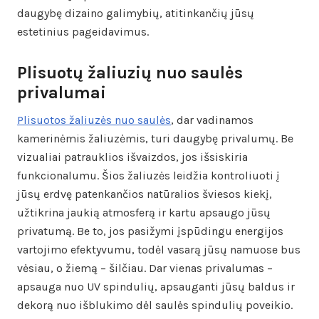
daugybę dizaino galimybių, atitinkančių jūsų
estetinius pageidavimus.
Plisuotų žaliuzių nuo saulės
privalumai
Plisuotos žaliuzės nuo saulės
, dar vadinamos
kamerinėmis žaliuzėmis, turi daugybę privalumų. Be
vizualiai patrauklios išvaizdos, jos išsiskiria
funkcionalumu. Šios žaliuzės leidžia kontroliuoti į
jūsų erdvę patenkančios natūralios šviesos kiekį,
užtikrina jaukią atmosferą ir kartu apsaugo jūsų
privatumą. Be to, jos pasižymi įspūdingu energijos
vartojimo efektyvumu, todėl vasarą jūsų namuose bus
vėsiau, o žiemą – šilčiau. Dar vienas privalumas –
apsauga nuo UV spindulių, apsauganti jūsų baldus ir
dekorą nuo išblukimo dėl saulės spindulių poveikio.