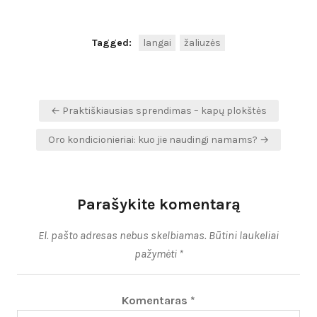
Tagged:
langai
žaliuzės
Navigacija
← Praktiškiausias sprendimas – kapų plokštės
tarp
Oro kondicionieriai: kuo jie naudingi namams? →
įrašų
Parašykite komentarą
El. pašto adresas nebus skelbiamas.
Būtini laukeliai
pažymėti
*
Komentaras
*