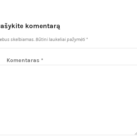
rašykite komentarą
nebus skelbiamas.
Būtini laukeliai pažymėti
*
Komentaras
*