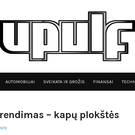
AUTOMOBILIAI
SVEIKATA IR GROŽIS
FINANSAI
TECHN
prendimas – kapų plokštės
eply