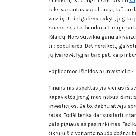
nereikėtų. Kadangi ir šiuo atveju
ka
toks variantas populiarėja, tačiau d
vaizdą. Todėl galima sakyti, jog tai
nuomonės bei bendro artimųjų sutar
išlaidų. Nors suteikia gana akivaizdž
tik populiarės. Bet nereikėtų galvoti
jų įvairovė, lygiai taip pat, kaip ir buv
Papildomos išlaidos ar investicija?
Finansinis aspektas yra vienas iš s
kapavietės įrengimas nebus išimtis.
investicijos. Be to, dažnu atveju s
ratas. Todėl tenka dar susitarti ir 
pats pigiausias pasirinkimas. Tad ka
tikrųjų šio varianto nauda dažnai b