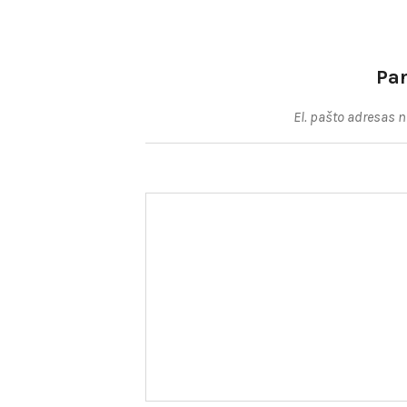
įrašų
Pa
El. pašto adresas 