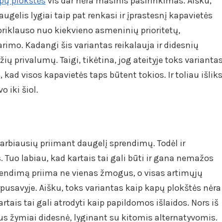
pų plokštės
vis dar nėra masinis pasirinkimas. Aišku,
augelis lygiai taip pat renkasi ir įprastesnį kapavietės
 priklauso nuo kiekvieno asmeninių prioritetų,
imo. Kadangi šis variantas reikalauja ir didesnių
ių privalumų. Taigi, tikėtina, jog ateityje toks varianta
, kad visos kapavietės taps būtent tokios. Ir toliau išlik
o iki šiol.
varbiausių priimant daugelį sprendimų. Todėl ir
 Tuo labiau, kad kartais tai gali būti ir gana nemažos
prendimą priima ne vienas žmogus, o visas artimųjų
tarpusavyje. Aišku, toks variantas kaip kapų plokštės nėra
rtais tai gali atrodyti kaip papildomos išlaidos. Nors iš
us žymiai didesnė, lyginant su kitomis alternatyvomis.