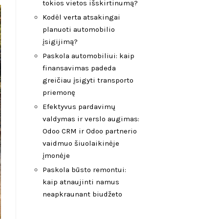
tokios vietos išskirtinumą?
Kodėl verta atsakingai
planuoti automobilio
įsigijimą?
Paskola automobiliui: kaip
finansavimas padeda
greičiau įsigyti transporto
priemonę
Efektyvus pardavimų
valdymas ir verslo augimas:
Odoo CRM ir Odoo partnerio
vaidmuo šiuolaikinėje
įmonėje
Paskola būsto remontui:
kaip atnaujinti namus
neapkraunant biudžeto