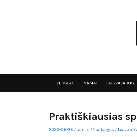
Skip
to
content
VPULF
VERSLAS
NAMAI
LAISVALAIKIS
Praktiškiausias s
Posted
Author
Posted
2023-08-23
admin
Paslaugos
Leave a R
on
in