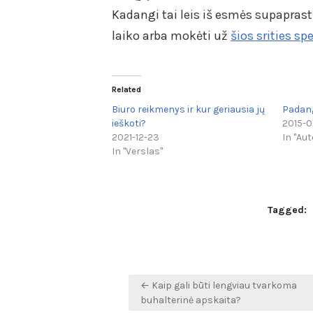
Kadangi tai leis iš esmės supaprasti
laiko arba mokėti už
šios srities s
Related
Biuro reikmenys ir kur geriausia jų
Padang
ieškoti?
2015-0
2021-12-23
In "Aut
In "Verslas"
Tagged:
Navigacija
← Kaip gali būti lengviau tvarkoma
tarp
buhalterinė apskaita?