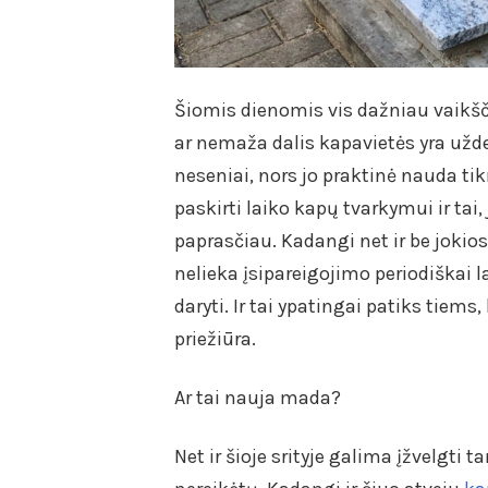
Šiomis dienomis vis dažniau vaikšč
ar nemaža dalis kapavietės yra už
neseniai, nors jo praktinė nauda tik
paskirti laiko kapų tvarkymui ir tai
paprasčiau. Kadangi net ir be jokios
nelieka įsipareigojimo periodiškai l
daryti. Ir tai ypatingai patiks tiem
priežiūra.
Ar tai nauja mada?
Net ir šioje srityje galima įžvelgti 