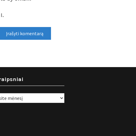
l.
raipsniai
i