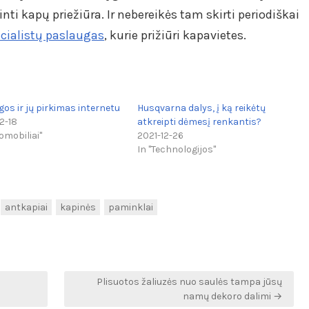
nti kapų priežiūra. Ir nebereikės tam skirti periodiškai
pecialistų paslaugas
, kurie prižiūri kapavietes.
os ir jų pirkimas internetu
Husqvarna dalys, į ką reikėtų
2-18
atkreipti dėmesį renkantis?
omobiliai"
2021-12-26
In "Technologijos"
antkapiai
kapinės
paminklai
Plisuotos žaliuzės nuo saulės tampa jūsų
namų dekoro dalimi →