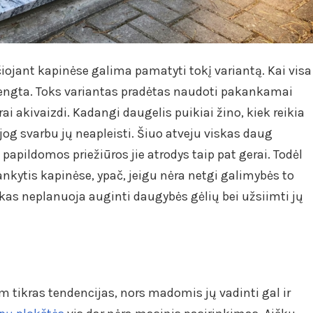
iojant kapinėse galima pamatyti tokį variantą. Kai visa
dengta. Toks variantas pradėtas naudoti pakankamai
rai akivaizdi. Kadangi daugelis puikiai žino, kiek reikia
, jog svarbu jų neapleisti. Šiuo atveju viskas daug
 papildomos priežiūros jie atrodys taip pat gerai. Todėl
ankytis kapinėse, ypač, jeigu nėra netgi galimybės to
s, kas neplanuoja auginti daugybės gėlių bei užsiimti jų
tam tikras tendencijas, nors madomis jų vadinti gal ir