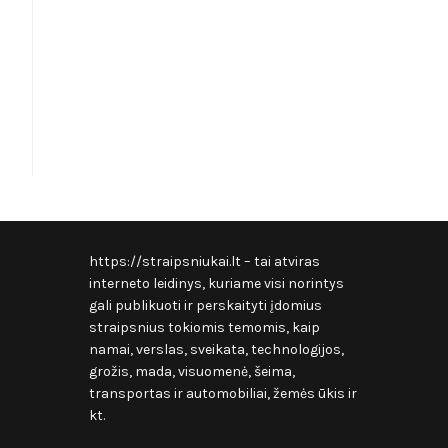
https://straipsniukai.lt
– tai atviras
interneto leidinys, kuriame visi norintys
gali publikuoti ir perskaityti įdomius
straipsnius tokiomis temomis, kaip
namai, verslas, sveikata, technologijos,
grožis, mada, visuomenė, šeima,
transportas ir automobiliai, žemės ūkis ir
kt.