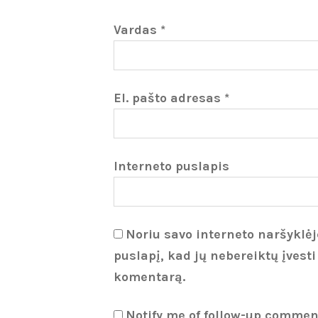
Vardas
*
El. pašto adresas
*
Interneto puslapis
Noriu savo interneto naršyklėje
puslapį, kad jų nebereiktų įvesti
komentarą.
Notify me of follow-up commen