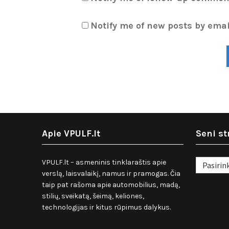
Notify me of new posts by emai
Apie VPULF.lt
Seni st
Seni
VPULF.lt – asmeninis tinklaraštis apie
straipsnia
verslą, laisvalaikį, namus ir pramogas. Čia
taip pat rašoma apie automobilius, madą,
stilių, sveikatą, šeimą, keliones,
technologijas ir kitus rūpimus dalykus.