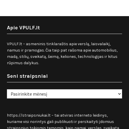
Apie VPULF.lt
VPULF.lt – asmeninis tinklaraštis apie verslą, laisvalaikį,
namus ir pramogas. Čia taip pat rašoma apie automobilius,
madą, stilių, sveikatą, šeimą, keliones, technologijas ir kitus
rūpimus dalykus.
Seni straipsniai
Seni
straipsniai
https://straipsniukai.lt
– tai atviras interneto leidinys,
kuriame visi norintys gali publikuoti ir perskaityti įdomius
straipsnius tokiomis temomis, kaip namai, verslas, sveikata,