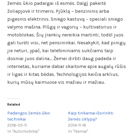
žemės ūkio padargai iš esmės. Dalgį pakeitė
žoliapjovė ir trimeris. Pjūklą – benzininis arba
pigesnis elektrinis. Sniego kastuvą – speciali sniego
valymo mašina. Plūgą ir vagorių – kultivatorius ir
motoblokas. Šių įrankių nereikia maitinti, todėl juos
gali turėti visi, net pensininkai. Nesakykit, kad pinigų
jie neturi, ypač, kai telefoniniams sukčiams taip
dosniai juos dalina… Žemei dirbti daug padeda ir
internetas, kuriame dabar skaitome apie augalų rūšis
ir ligas ir kitas bėdas. Technologijos keičia arklius,
kurių mūsų kaimuose vis mažiau ir mažiau.
Related
Padangos žemės ūkio
Kaip tinkamai išsirinkti
technikai
žemės sklypą?
2016-05-11
2014-11-18
In "Automobiliai"
In "Namai"