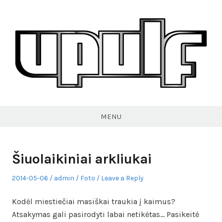
Skip
to
content
VPULF
MENU
Šiuolaikiniai arkliukai
Posted
Author
Posted
2014-05-06
admin
Foto
Leave a Reply
on
in
Kodėl miestiečiai masiškai traukia į kaimus?
Atsakymas gali pasirodyti labai netikėtas… Pasikeitė