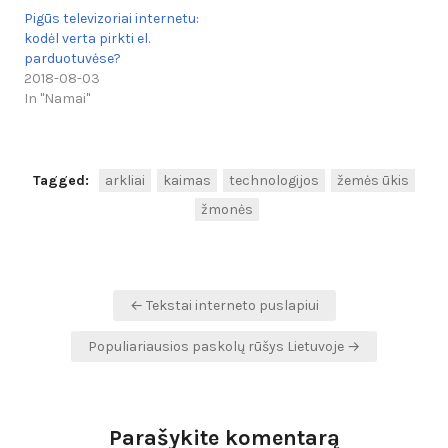
Pigūs televizoriai internetu:
kodėl verta pirkti el.
parduotuvėse?
2018-08-03
In "Namai"
Tagged:
arkliai
kaimas
technologijos
žemės ūkis
žmonės
Navigacija
← Tekstai interneto puslapiui
tarp
Populiariausios paskolų rūšys Lietuvoje →
įrašų
Parašykite komentarą