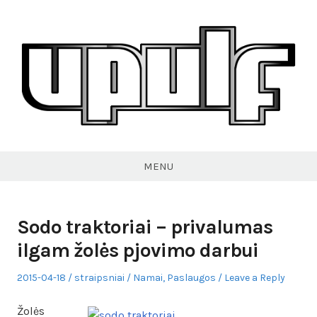
Skip
to
content
VPULF
MENU
Sodo traktoriai – privalumas
ilgam žolės pjovimo darbui
Posted
Author
Posted
2015-04-18
straipsniai
Namai
,
Paslaugos
Leave a Reply
on
in
Žolės