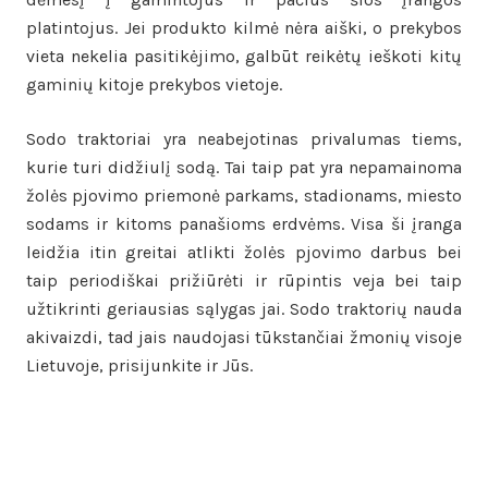
platintojus. Jei produkto kilmė nėra aiški, o prekybos
vieta nekelia pasitikėjimo, galbūt reikėtų ieškoti kitų
gaminių kitoje prekybos vietoje.
Sodo traktoriai yra neabejotinas privalumas tiems,
kurie turi didžiulį sodą. Tai taip pat yra nepamainoma
žolės pjovimo priemonė parkams, stadionams, miesto
sodams ir kitoms panašioms erdvėms. Visa ši įranga
leidžia itin greitai atlikti žolės pjovimo darbus bei
taip periodiškai prižiūrėti ir rūpintis veja bei taip
užtikrinti geriausias sąlygas jai. Sodo traktorių nauda
akivaizdi, tad jais naudojasi tūkstančiai žmonių visoje
Lietuvoje, prisijunkite ir Jūs.