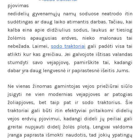
pjovimas
nedidelių gyvenamųjų namų soduose neatrodo itin
sudėtingas ar daug laiko atimantis darbas. Tačiau, kai
kalba eina apie didžiulius sodus, laukus ar tiesiog
žolėmis apaugusias erdves, nieko malonaus tai
nebežada. Laimei,
sodo traktoriai
gali padėti visa tai
atlikti kur kas greičiau. Jei galvojote ištisas valandas
stumdyti savo vejapjovę, pamirškite tai, kadangi
dabar yra daug lengvesnė ir paprastesnė išeitis Jums.
Ne vienas žinomas gamintojas vejos priežiūrai siūlo
įsigyti ne vien modernias vejapjoves ar patogias
žoliapjoves, bet taip pat ir sodo traktorius. Šie
traktoriai gali būti itin efektyviai pritaikomi didelių
vejos erdvių pjovimui, kadangi dideli jų peiliai gali
greitai nupjauti didelį žolės plotą. Lengvai valdoma
įranga paprasta išmokti naudotis, tad jokių ypatingų