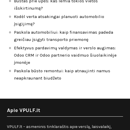
Būstas prie upės: kas lemia tokios vietos
išskirtinumą?
Kodėl verta atsakingai planuoti automobilio
įsigijimą?
Paskola automobiliui: kaip finansavimas padeda
greičiau įsigyti transporto priemonę
Efektyvus pardavimų valdymas ir verslo augimas:
Odoo CRM ir Odoo partnerio vaidmuo šiuolaikinėje
įmonėje
Paskola būsto remontui: kaip atnaujinti namus
neapkraunant biudžeto
Apie VPULF.lt
VPULF.lt – asmeninis tinklaraštis apie verslą, laisvalaikį,