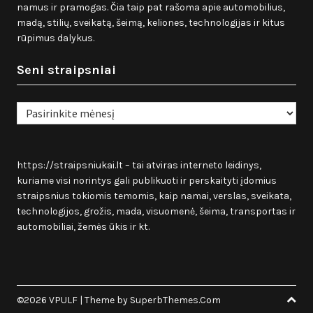
namus ir pramogas. Čia taip pat rašoma apie automobilius,
madą, stilių, sveikatą, šeimą, keliones, technologijas ir kitus
rūpimus dalykus.
Seni straipsniai
Seni
straipsniai
https://straipsniukai.lt
– tai atviras interneto leidinys,
kuriame visi norintys gali publikuoti ir perskaityti įdomius
straipsnius tokiomis temomis, kaip namai, verslas, sveikata,
technologijos, grožis, mada, visuomenė, šeima, transportas ir
automobiliai, žemės ūkis ir kt.
©2026 VPULF
| Theme by
SuperbThemes.Com