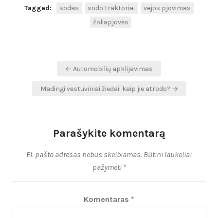
Tagged:
sodas
sodo traktoriai
vejos pjovimas
žoliapjovės
Navigacija
← Automobilių apklijavimas
tarp
Madingi vestuviniai žiedai: kaip jie atrodo? →
įrašų
Parašykite komentarą
El. pašto adresas nebus skelbiamas.
Būtini laukeliai
pažymėti
*
Komentaras
*