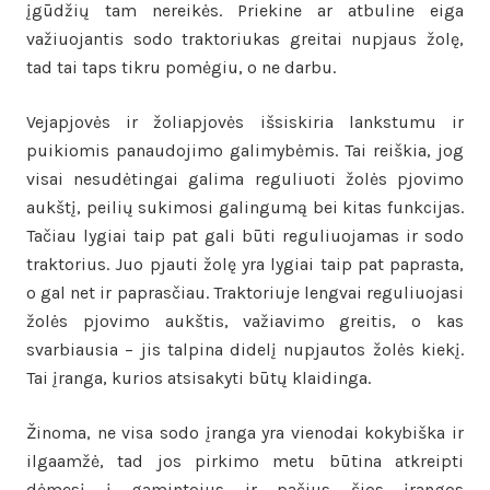
įgūdžių tam nereikės. Priekine ar atbuline eiga
važiuojantis sodo traktoriukas greitai nupjaus žolę,
tad tai taps tikru pomėgiu, o ne darbu.
Vejapjovės ir žoliapjovės išsiskiria lankstumu ir
puikiomis panaudojimo galimybėmis. Tai reiškia, jog
visai nesudėtingai galima reguliuoti žolės pjovimo
aukštį, peilių sukimosi galingumą bei kitas funkcijas.
Tačiau lygiai taip pat gali būti reguliuojamas ir sodo
traktorius. Juo pjauti žolę yra lygiai taip pat paprasta,
o gal net ir paprasčiau. Traktoriuje lengvai reguliuojasi
žolės pjovimo aukštis, važiavimo greitis, o kas
svarbiausia – jis talpina didelį nupjautos žolės kiekį.
Tai įranga, kurios atsisakyti būtų klaidinga.
Žinoma, ne visa sodo įranga yra vienodai kokybiška ir
ilgaamžė, tad jos pirkimo metu būtina atkreipti
dėmesį į gamintojus ir pačius šios įrangos