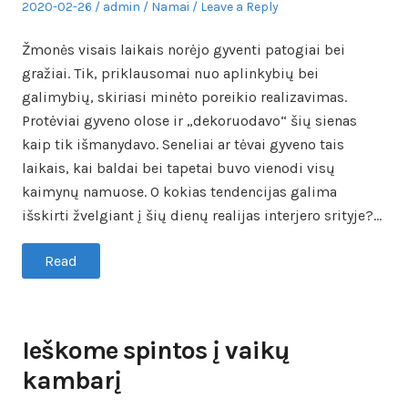
Posted
Author
Posted
2020-02-26
admin
Namai
Leave a Reply
on
in
Žmonės visais laikais norėjo gyventi patogiai bei
gražiai. Tik, priklausomai nuo aplinkybių bei
galimybių, skiriasi minėto poreikio realizavimas.
Protėviai gyveno olose ir „dekoruodavo“ šių sienas
kaip tik išmanydavo. Seneliai ar tėvai gyveno tais
laikais, kai baldai bei tapetai buvo vienodi visų
kaimynų namuose. O kokias tendencijas galima
išskirti žvelgiant į šių dienų realijas interjero srityje?…
Read
Ieškome spintos į vaikų
kambarį