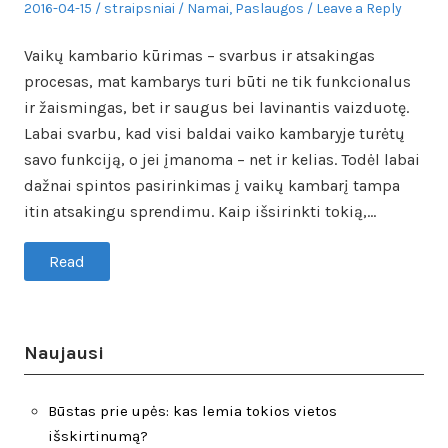
Posted
Author
Posted
2016-04-15
straipsniai
Namai
,
Paslaugos
Leave a Reply
on
in
Vaikų kambario kūrimas – svarbus ir atsakingas
procesas, mat kambarys turi būti ne tik funkcionalus
ir žaismingas, bet ir saugus bei lavinantis vaizduotę.
Labai svarbu, kad visi baldai vaiko kambaryje turėtų
savo funkciją, o jei įmanoma – net ir kelias. Todėl labai
dažnai spintos pasirinkimas į vaikų kambarį tampa
itin atsakingu sprendimu. Kaip išsirinkti tokią,…
Read
Naujausi
Būstas prie upės: kas lemia tokios vietos
išskirtinumą?