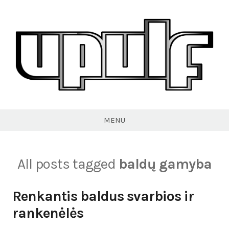
Skip
to
content
VPULF
MENU
All posts tagged
baldų gamyba
Renkantis baldus svarbios ir
rankenėlės