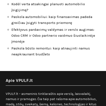
Kodėl verta atsakingai planuoti automobilio
įsigijimą?
Paskola automobiliui: kaip finansavimas padeda
greičiau įsigyti transporto priemonę
Efektyvus pardavimų valdymas ir verslo augimas:
Odoo CRM ir Odoo partnerio vaidmuo šiuolaikinėje
įmonėje
Paskola būsto remontui: kaip atnaujinti namus
neapkraunant biudžeto
Apie VPULF.lt
VPULF.lt – asmeninis tinklaraštis apie verslą, laisvalaikį,
namus ir pramogas. Čia taip pat rašoma apie automobilius,
madą, stilių, sveikatą, šeimą, keliones, technologijas ir kitus