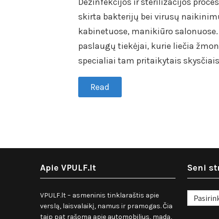
Dezinfekcijos ir sterilizacijos proce
skirta bakterijų bei virusų naikinim
kabinetuose, manikiūro salonuose. T
paslaugų tiekėjai, kurie liečia žmo
specialiai tam pritaikytais skysčiai
Read
Apie VPULF.lt
Seni st
Seni
VPULF.lt – asmeninis tinklaraštis apie
straipsnia
verslą, laisvalaikį, namus ir pramogas. Čia
taip pat rašoma apie automobilius, madą,