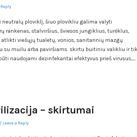
 Reply
eutralų ploviklį, šiuo plovikliu galima valyti
ų rankenas, stalviršius, šviesos jungiklius, turėklus,
u atlikti viešųjų tualetų, vonios, sanitarinių mazgų
 su muilu arba paviršiams skirtu buitiniu valikliu ir ti
būti naudojami dezinfekantai efektyvus prieš virusus,…
rilizacija – skirtumai
Leave a Reply