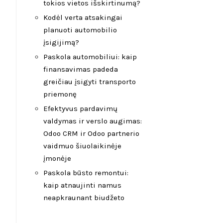
tokios vietos išskirtinumą?
Kodėl verta atsakingai
planuoti automobilio
įsigijimą?
Paskola automobiliui: kaip
finansavimas padeda
greičiau įsigyti transporto
priemonę
Efektyvus pardavimų
valdymas ir verslo augimas:
Odoo CRM ir Odoo partnerio
vaidmuo šiuolaikinėje
įmonėje
Paskola būsto remontui:
kaip atnaujinti namus
neapkraunant biudžeto