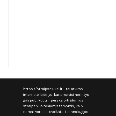
…
https://straipsniukai.lt
– tai atviras
interneto leidinys, kuriame visi norintys
gali publikuoti ir perskaityti įdomius
straipsnius tokiomis temomis, kaip
namai, verslas, sveikata, technologijos,