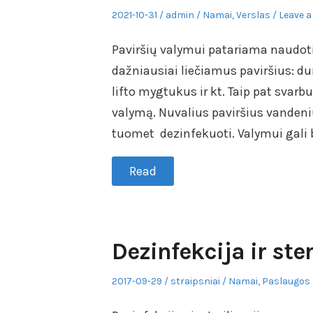
Posted
Author
Posted
2021-10-31
admin
Namai
,
Verslas
Leave a
on
in
Paviršių valymui patariama naudoti n
dažniausiai liečiamus paviršius: dur
lifto mygtukus ir kt. Taip pat svarb
valymą. Nuvalius paviršius vandeniu
tuomet dezinfekuoti. Valymui gali 
Read
Dezinfekcija ir ste
Posted
Author
Posted
2017-09-29
straipsniai
Namai
,
Paslaugos
on
in