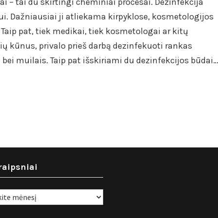
sai – tai du skirtingi cheminiai procesai. Dezinfekcija
ui. Dažniausiai ji atliekama kirpyklose, kosmetologijos
aip pat, tiek medikai, tiek kosmetologai ar kitų
nių kūnus, privalo prieš darbą dezinfekuoti rankas
s bei muilais. Taip pat išskiriami du dezinfekcijos būdai
raipsniai
i