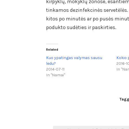
kirpyklų, mokyklų zonose, esantiems
tinkamos dezinfekcinės servetėlės. 
kitos po minutės ar po pusės minut
podukto sudėties ir paskirties.
Related
Kuo ypatingas valymas sausu
Kokio 
ledu?
2016-1
2014-07-11
In "Na
In "Namai"
Tag
Navigacija