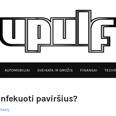
AUTOMOBILIAI
SVEIKATA IR GROŽIS
FINANSAI
TECHN
nfekuoti paviršius?
 Reply