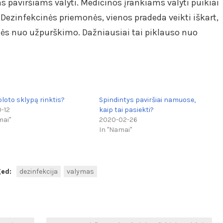
 paviršiams valyti. Medicinos įrankiams valyti puikiai
Dezinfekcinės priemonės, vienos pradeda veikti iškart,
ės nuo užpurškimo. Dažniausiai tai piklauso nuo
ploto sklypą rinktis?
Spindintys paviršiai namuose,
0-12
kaip tai pasiekti?
mai"
2020-02-26
In "Namai"
ged:
dezinfekcija
valymas