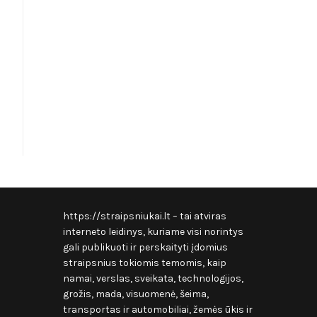
https://straipsniukai.lt
– tai atviras
interneto leidinys, kuriame visi norintys
gali publikuoti ir perskaityti įdomius
straipsnius tokiomis temomis, kaip
namai, verslas, sveikata, technologijos,
grožis, mada, visuomenė, šeima,
transportas ir automobiliai, žemės ūkis ir