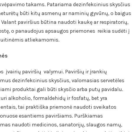
 kvėpavimo takams. Patariama dezinfekcinius skysčius
 neturėtų būti kitų asmenų ar naminių gyvūnų, o baigus
. Valant paviršius būtina naudoti kaukę ar respiratorių,
uostę, o panaudojus apsaugos priemones reikia sudėti į
u buitinėmis atliekamomis.
nės
os įvairių paviršių valymui. Paviršių ir įrankių
iamus dezinfekcinius skysčius, valomasias servetėles
ami produktai gali būti skysčio arba putų pavidalu.
ri alkoholio, formaldehidų ir fosfatų, bet yra
entais, tai praktiška priemonė naudoti sveikatos
 salonuose esantiems paviršiams. Purškiamas
kamas naudoti medicinos, sanatorijų, slaugos namų,