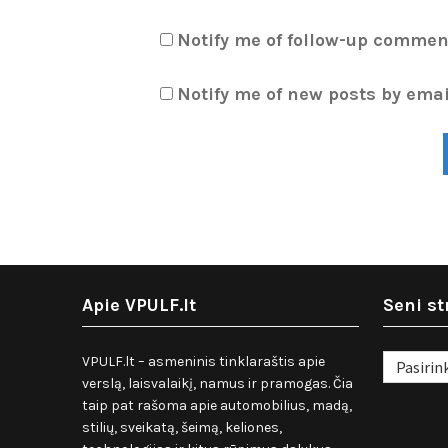
Notify me of follow-up commen
Notify me of new posts by emai
Apie VPULF.lt
Seni st
Seni
VPULF.lt – asmeninis tinklaraštis apie
straipsnia
verslą, laisvalaikį, namus ir pramogas. Čia
taip pat rašoma apie automobilius, madą,
stilių, sveikatą, šeimą, keliones,