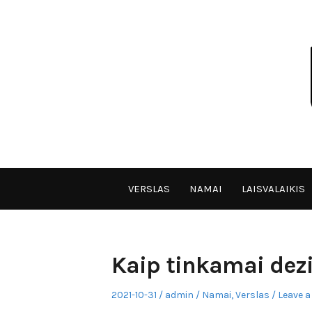
Skip
to
content
VPULF
VERSLAS
NAMAI
LAISVALAIKIS
Kaip tinkamai dezi
Posted
Author
Posted
2021-10-31
admin
Namai
,
Verslas
Leave a
on
in