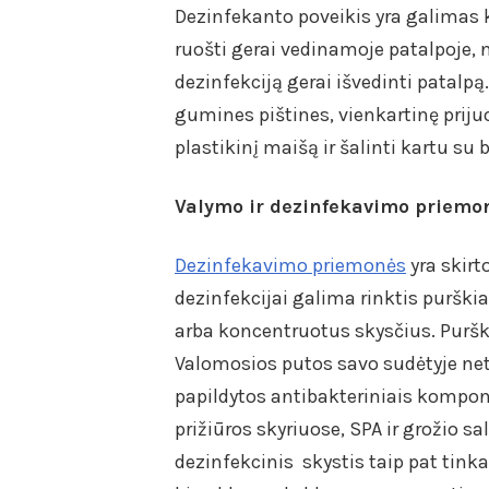
Dezinfekanto poveikis yra galimas
ruošti gerai vedinamoje patalpoje,
dezinfekciją gerai išvedinti patalpą
gumines pištines, vienkartinę prij
plastikinį maišą ir šalinti kartu s
Valymo ir dezinfekavimo priemo
Dezinfekavimo priemonės
yra skirt
dezinfekcijai galima rinktis puršk
arba koncentruotus skysčius. Purški
Valomosios putos savo sudėtyje netu
papildytos antibakteriniais kompon
prižiūros skyriuose, SPA ir grožio
dezinfekcinis skystis taip pat tin