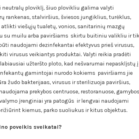
eutralų ploviklį, šiuo plovikliu galima valyti
ų rankenas, stalviršius, šviesos jungiklius, turėklus,
u atlikti viešųjų tualetų, vonios, sanitarinių mazgų
 su muilu arba paviršiams skirtu buitiniu valikliu ir ti
būti naudojami dezinfekantai efektyvus prieš virusus,
r kiti virusus veikiantys produktai. Valyti reikia pradėti
 labiausiai užteršto ploto, kad nešvarumai nepasklįstų į
zinfekantų gamintojai nurodo kokiems paviršiams jie
 žudo bakterijaas, virusus ir sterilizuoja paviršius,
i naudojama prekybos centruose, restoranuose, gamybo
 valymo įrenginiai yra patogūs ir lengvai naudojami
rižiūrint kiemus, parko suoliukus ir kitus objektus.
ino poveikis sveikatai?