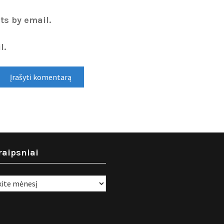
ts by email.
l.
raipsniai
i