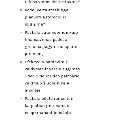
tokios vietos išskirtinumą?
Kodėl verta atsakingai
planuoti automobilio
įsigijimą?
Paskola automobiliui: kaip
finansavimas padeda
greičiau įsigyti transporto
priemonę
Efektyvus pardavimų
valdymas ir verslo augimas:
Odoo CRM ir Odoo partnerio
vaidmuo šiuolaikinėje
įmonėje
Paskola būsto remontui:
kaip atnaujinti namus
neapkraunant biudžeto