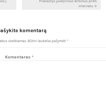
mos į
Priežastys juvelyrinius dirbinius pirkti
internetu →
rašykite komentarą
nebus skelbiamas.
Būtini laukeliai pažymėti
*
Komentaras
*