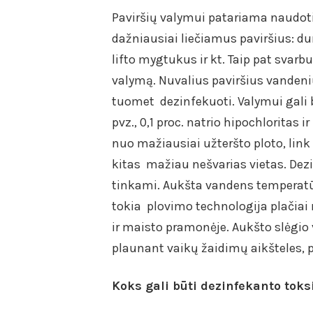
Paviršių valymui patariama naudoti n
dažniausiai liečiamus paviršius: dur
lifto mygtukus ir kt. Taip pat svarb
valymą. Nuvalius paviršius vandeniu
tuomet dezinfekuoti. Valymui gali 
pvz., 0,1 proc. natrio hipochloritas i
nuo mažiausiai užteršto ploto, link
kitas mažiau nešvarias vietas. De
tinkami. Aukšta vandens temperatūra
tokia plovimo technologija plačia
ir maisto pramonėje. Aukšto slėgio
plaunant vaikų žaidimų aikšteles, p
Koks gali būti dezinfekanto toks