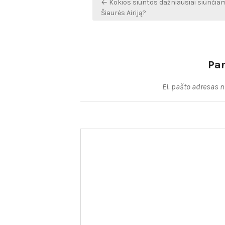
← Kokios siuntos dažniausiai siunčia
tarp
Šiaurės Airiją?
įrašų
Pa
El. pašto adresas 