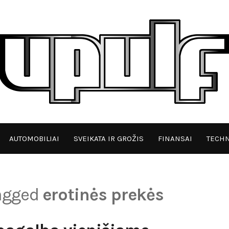
AUTOMOBILIAI
SVEIKATA IR GROŽIS
FINANSAI
TECHN
tagged
erotinės prekės