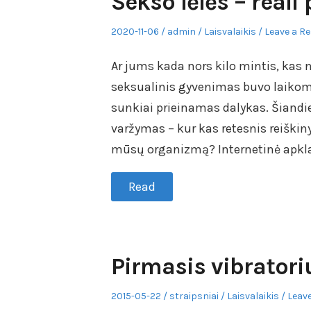
Sekso lėlės – real
Posted
Author
Posted
2020-11-06
admin
Laisvalaikis
Leave a Re
on
in
Ar jums kada nors kilo mintis, kas
seksualinis gyvenimas buvo laikoma
sunkiai prieinamas dalykas. Šiandi
varžymas – kur kas retesnis reiškiny
mūsų organizmą? Internetinė apklau
Read
Pirmasis vibratori
Posted
Author
Posted
2015-05-22
straipsniai
Laisvalaikis
Leave
on
in