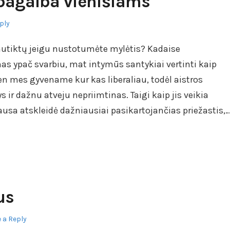
i pagalba vienišiams
ply
 nutiktų jeigu nustotumėte mylėtis? Kadaise
s ypač svarbiu, mat intymūs santykiai vertinti kaip
en mes gyvename kur kas liberaliau, todėl aistros
s ir dažnu atveju nepriimtinas. Taigi kaip jis veikia
sa atskleidė dažniausiai pasikartojančias priežastis,
us
 a Reply