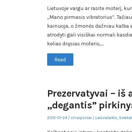
Lietuvoje vargu ar rasite moterį, kur
„Mano pirmasis vibratorius“. Tačiau 
kainuoja, o žmonės dažniau kalba ap
atrodyti gali visiškai normali kasd
kelias drąsias moteris,…
Read
Prezervatyvai – iš
„degantis” pirkiny
Posted
Author
Posted
2015-01-24
straipsniai
Laisvalaikis
,
Sveikat
on
in