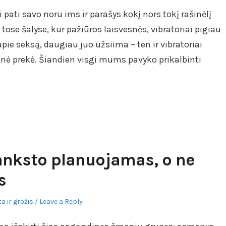
i pati savo noru ims ir parašys kokį nors tokį rašinėlį
tose šalyse, kur pažiūros laisvesnės, vibratoriai pigiau
ie seksą, daugiau juo užsiima – ten ir vibratoriai
ienė prekė. Šiandien visgi mums pavyko prikalbinti
 anksto planuojamas, o ne
s
a ir grožis
Leave a Reply