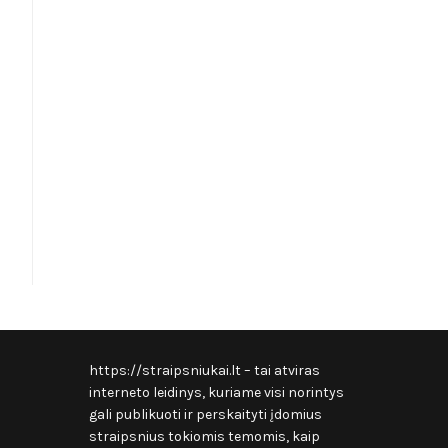
https://straipsniukai.lt
– tai atviras
interneto leidinys, kuriame visi norintys
gali publikuoti ir perskaityti įdomius
straipsnius tokiomis temomis, kaip