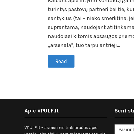
Kalbant apie intymų kontaktą galim
turintys pastovų partnerį bei tie, 
santykius (tai – nieko smerktina, 
suprantama, naudojant atitinkama
naudojasi kitomis apsaugos priemon
„arsenalą”, tuo tarpu antrieji…
Read
Apie VPULF.lt
Seni st
Seni
VPULF.lt – asmeninis tinklaraštis apie
straipsnia