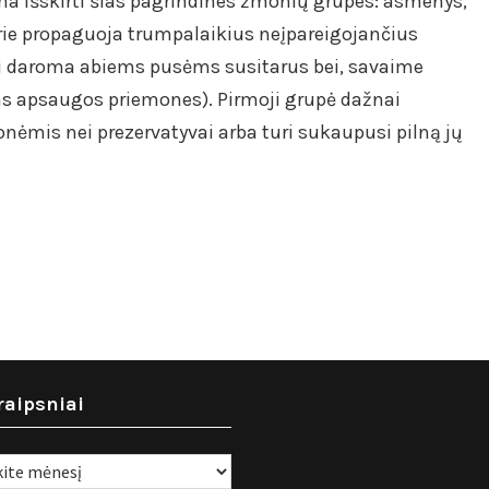
a išskirti šias pagrindines žmonių grupes: asmenys,
kurie propaguoja trumpalaikius neįpareigojančius
jei daroma abiems pusėms susitarus bei, savaime
s apsaugos priemones). Pirmoji grupė dažnai
ėmis nei prezervatyvai arba turi sukaupusi pilną jų
raipsniai
i