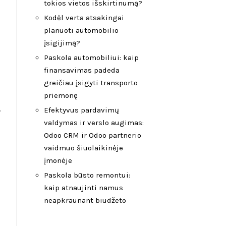
tokios vietos išskirtinumą?
Kodėl verta atsakingai
planuoti automobilio
įsigijimą?
Paskola automobiliui: kaip
finansavimas padeda
greičiau įsigyti transporto
priemonę
…
Efektyvus pardavimų
valdymas ir verslo augimas:
Odoo CRM ir Odoo partnerio
vaidmuo šiuolaikinėje
įmonėje
Paskola būsto remontui:
kaip atnaujinti namus
neapkraunant biudžeto