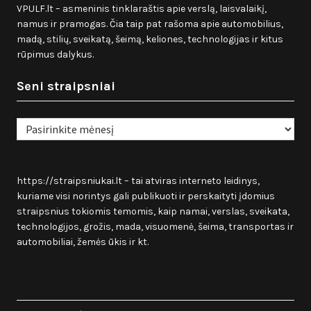
VPULF.lt – asmeninis tinklaraštis apie verslą, laisvalaikį,
namus ir pramogas. Čia taip pat rašoma apie automobilius,
madą, stilių, sveikatą, šeimą, keliones, technologijas ir kitus
rūpimus dalykus.
Seni straipsniai
Seni
straipsniai
https://straipsniukai.lt
– tai atviras interneto leidinys,
kuriame visi norintys gali publikuoti ir perskaityti įdomius
straipsnius tokiomis temomis, kaip namai, verslas, sveikata,
technologijos, grožis, mada, visuomenė, šeima, transportas ir
automobiliai, žemės ūkis ir kt.