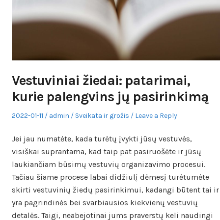
Vestuviniai žiedai: patarimai,
kurie palengvins jų pasirinkimą
Posted
Author
Posted
2022-01-11
admin
Sveikata ir grožis
Leave a Reply
on
in
Jei jau numatėte, kada turėtų įvykti jūsų vestuvės,
visiškai suprantama, kad taip pat pasiruošėte ir jūsų
laukiančiam būsimų vestuvių organizavimo procesui.
Tačiau šiame procese labai didžiulį dėmesį turėtumėte
skirti vestuvinių žiedų pasirinkimui, kadangi būtent tai ir
yra pagrindinės bei svarbiausios kiekvienų vestuvių
detalės. Taigi, neabejotinai jums praverstų keli naudingi