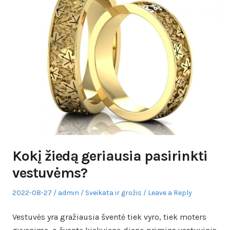
Kokį žiedą geriausia pasirinkti
vestuvėms?
Posted
Author
Posted
2022-08-27
admin
Sveikata ir grožis
Leave a Reply
on
in
Vestuvės yra gražiausia šventė tiek vyro, tiek moters