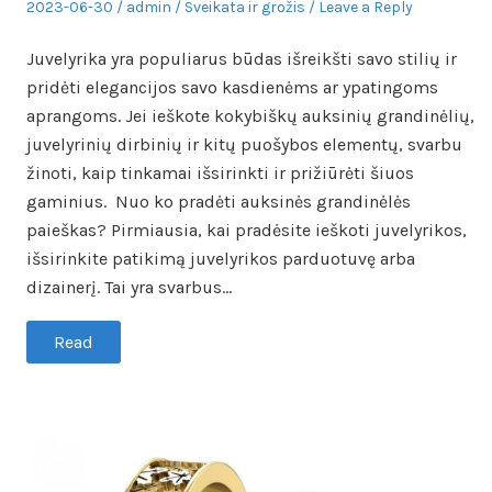
Posted
Author
Posted
2023-06-30
admin
Sveikata ir grožis
Leave a Reply
on
in
Juvelyrika yra populiarus būdas išreikšti savo stilių ir
pridėti elegancijos savo kasdienėms ar ypatingoms
aprangoms. Jei ieškote kokybiškų auksinių grandinėlių,
juvelyrinių dirbinių ir kitų puošybos elementų, svarbu
žinoti, kaip tinkamai išsirinkti ir prižiūrėti šiuos
gaminius. Nuo ko pradėti auksinės grandinėlės
paieškas? Pirmiausia, kai pradėsite ieškoti juvelyrikos,
išsirinkite patikimą juvelyrikos parduotuvę arba
dizainerį. Tai yra svarbus…
Read