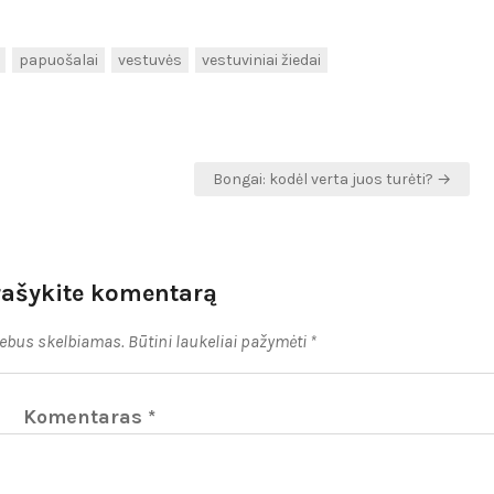
papuošalai
vestuvės
vestuviniai žiedai
Bongai: kodėl verta juos turėti? →
rašykite komentarą
nebus skelbiamas.
Būtini laukeliai pažymėti
*
Komentaras
*