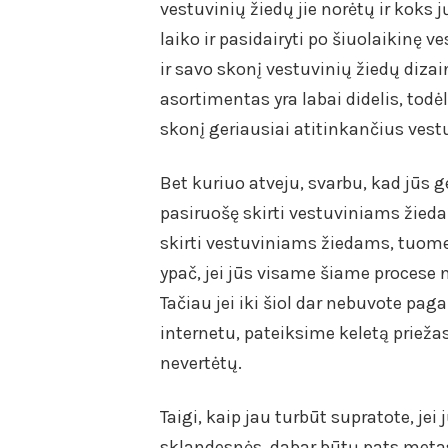
vestuvinių žiedų jie norėtų ir koks j
laiko ir pasidairyti po šiuolaikinę 
ir savo skonį vestuvinių žiedų dizai
asortimentas yra labai didelis, todė
skonį geriausiai atitinkančius vest
Bet kuriuo atveju, svarbu, kad jūs g
pasiruošę skirti vestuviniams žiedam
skirti vestuviniams žiedams, tuomet
ypač, jei jūs visame šiame procese n
Tačiau jei iki šiol dar nebuvote pag
internetu, pateiksime keletą priežas
nevertėtų.
Taigi, kaip jau turbūt supratote, jei
sklandesnės, dabar būtų pats metas