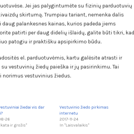
rduotuvėse. Jei jas palygintumėte su fizinių parduotuvių
ivaizdų skirtumą. Trumpiau tariant, nemenka dalis
mi daug palankesnes kainas, kurios padeda jiems
ite patirti per daug didelių išlaidų, galite būti tikri, ka
iuo patogiu ir praktišku apsipirkimo būdu.
udositės el. parduotuvėmis, kartu galėsite atrasti ir
u vestuvinių žiedų paieška ir jų pasirinkimu. Tai
i norimus vestuvinius žiedus.
estuviniai žiedai vis dar
Vestuvinio žiedo pirkimas
i?
internetu
08-26
2017-11-24
ikata ir grožis"
In "Laisvalaikis"