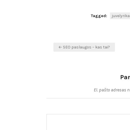
Tagged:
juvelyrika
Navigacija
← SEO paslaugos – kas tai?
tarp
įrašų
Pa
El. pašto adresas 