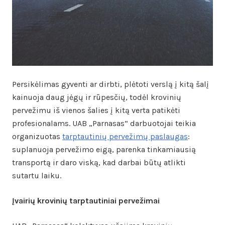
Persikėlimas gyventi ar dirbti, plėtoti verslą į kitą šalį
kainuoja daug jėgų ir rūpesčių, todėl krovinių
pervežimu iš vienos šalies į kitą verta patikėti
profesionalams. UAB „Parnasas“ darbuotojai teikia
organizuotas
tarptautinių pervežimų paslaugas
:
suplanuoja pervežimo eigą, parenka tinkamiausią
transportą ir daro viską, kad darbai būtų atlikti
sutartu laiku.
Įvairių krovinių tarptautiniai pervežimai