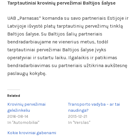
Tarptautiniai krovinių pervežimai Baltijos šalyse
UAB „Parnasas“ komanda su savo partneriais Estijoje ir
Latvijoje išvystė platų tarptautinių pervežimų tinklą
Baltijos šalyse. Su Baltijos šalių partneriais
bendradarbiaujame ne vienerius metus, todėl
tarptautiniai pervežimai Baltijos šalyse įvyks
operatyviai ir sutartu laiku. Ilgalaikis ir patikimas
bendradarbiavimas su partneriais užtikrina aukštesnę
paslaugų kokybę.
Related
Krovinių pervežimai
Transporto vadyba – ar tai
geležinkeliu
naudinga?
2016-08-14
2015-12-21
In "Automobiliai"
In "Verslas"
Kokie kroviniai gabenami