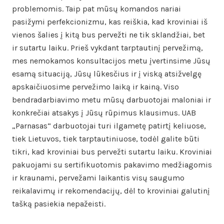
problemomis. Taip pat mūsų komandos nariai
pasižymi perfekcionizmu, kas reiškia, kad kroviniai iš
vienos šalies į kitą bus pervežti ne tik sklandžiai, bet
ir sutartu laiku. Prieš vykdant tarptautinį pervežimą,
mes nemokamos konsultacijos metu įvertinsime Jūsų
esamą situaciją, Jūsų lūkesčius ir į viską atsižvelgę
apskaičiuosime pervežimo laiką ir kainą. Viso
bendradarbiavimo metu mūsų darbuotojai maloniai ir
konkrečiai atsakys į Jūsų rūpimus klausimus. UAB
„Parnasas“ darbuotojai turi ilgametę patirtį keliuose,
tiek Lietuvos, tiek tarptautiniuose, todėl galite būti
tikri, kad kroviniai bus pervežti sutartu laiku. Kroviniai
pakuojami su sertifikuotomis pakavimo medžiagomis
ir kraunami, pervežami laikantis visų saugumo
reikalavimų ir rekomendacijų, dėl to kroviniai galutinį
tašką pasiekia nepažeisti.