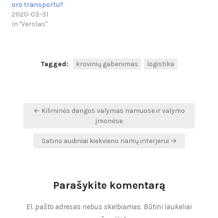
oro transportu?
2020-03-31
In "Verslas"
Tagged:
krovinių gabenimas
logistika
Navigacija
← Kiliminės dangos valymas namuose ir valymo
tarp
įmonėse
įrašų
Satino audiniai kiekvieno namų interjerui →
Parašykite komentarą
El. pašto adresas nebus skelbiamas.
Būtini laukeliai