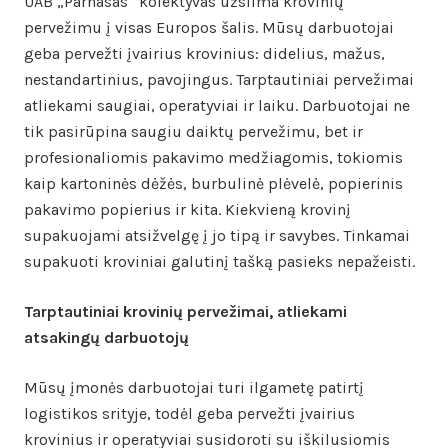
UAB „Parnasas“ kolektyvas užsiima krovinių
pervežimu į visas Europos šalis. Mūsų darbuotojai
geba pervežti įvairius krovinius: didelius, mažus,
nestandartinius, pavojingus. Tarptautiniai pervežimai
atliekami saugiai, operatyviai ir laiku. Darbuotojai ne
tik pasirūpina saugiu daiktų pervežimu, bet ir
profesionaliomis pakavimo medžiagomis, tokiomis
kaip kartoninės dėžės, burbulinė plėvelė, popierinis
pakavimo popierius ir kita. Kiekvieną krovinį
supakuojami atsižvelgę į jo tipą ir savybes. Tinkamai
supakuoti kroviniai galutinį tašką pasieks nepažeisti.
Tarptautiniai krovinių pervežimai, atliekami
atsakingų darbuotojų
Mūsų įmonės darbuotojai turi ilgametę patirtį
logistikos srityje, todėl geba pervežti įvairius
krovinius ir operatyviai susidoroti su iškilusiomis