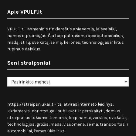
Apie VPULF.lt
VPULF.lt – asmeninis tinklaraštis apie verslą, laisvalaikį,
namus ir pramogas. Čia taip pat rašoma apie automobilius,
madą, stilių, sveikatą, šeimą, keliones, technologijas ir kitus
rūpimus dalykus.
Seni straipsniai
Seni
straipsniai
https://straipsniukai.lt
– tai atviras interneto leidinys,
kuriame visi norintys gali publikuoti ir perskaityti įdomius
straipsnius tokiomis temomis, kaip namai, verslas, sveikata,
technologijos, grožis, mada, visuomenė, šeima, transportas ir
automobiliai, žemės ūkis ir kt.