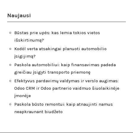
Naujausi
Būstas prie upės: kas lemia tokios vietos
išskirtinumą?
Kodėl verta atsakingai planuoti automobilio
įsigijimą?
Paskola automobiliui: kaip finansavimas padeda
greičiau įsigyti transporto priemonę
Efektyvus pardavimų valdymas ir verslo augimas:
Odoo CRM ir Odoo partnerio vaidmuo šiuolaikinėje
įmonėje
Paskola būsto remontui: kaip atnaujinti namus
neapkraunant biudžeto