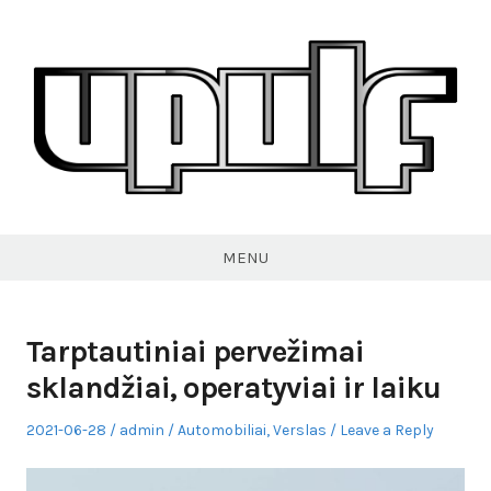
Skip
to
content
VPULF
MENU
Tarptautiniai pervežimai
sklandžiai, operatyviai ir laiku
Posted
Author
Posted
2021-06-28
admin
Automobiliai
,
Verslas
Leave a Reply
on
in