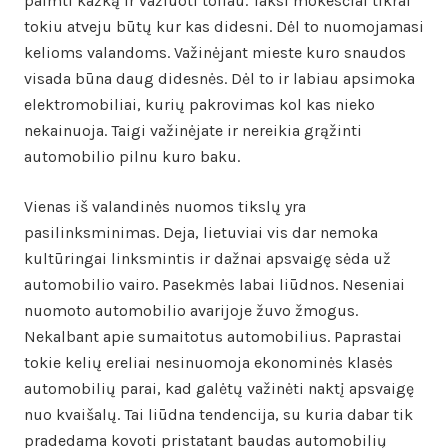
paimti kažką ir važiuoti toliau. Taksi mokesčiai tikrai
tokiu atveju būtų kur kas didesni. Dėl to nuomojamasi
kelioms valandoms. Važinėjant mieste kuro snaudos
visada būna daug didesnės. Dėl to ir labiau apsimoka
elektromobiliai, kurių pakrovimas kol kas nieko
nekainuoja. Taigi važinėjate ir nereikia grąžinti
automobilio pilnu kuro baku.
Vienas iš valandinės nuomos tikslų yra
pasilinksminimas. Deja, lietuviai vis dar nemoka
kultūringai linksmintis ir dažnai apsvaigę sėda už
automobilio vairo. Pasekmės labai liūdnos. Neseniai
nuomoto automobilio avarijoje žuvo žmogus.
Nekalbant apie sumaitotus automobilius. Paprastai
tokie kelių ereliai nesinuomoja ekonominės klasės
automobilių parai, kad galėtų važinėti naktį apsvaigę
nuo kvaišalų. Tai liūdna tendencija, su kuria dabar tik
pradedama kovoti pristatant baudas automobilių