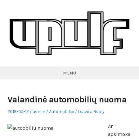
Skip
to
content
VPULF
MENU
Valandinė automobilių nuoma
Posted
Author
Posted
2018-05-12
admin
Automobiliai
Leave a Reply
on
in
Ar
apsimoka