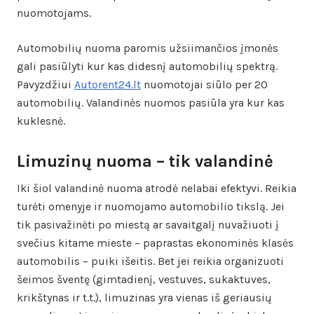
nuomotojams.
Automobilių nuoma paromis užsiimančios įmonės
gali pasiūlyti kur kas didesnį automobilių spektrą.
Pavyzdžiui
Autorent24.lt
nuomotojai siūlo per 20
automobilių. Valandinės nuomos pasiūla yra kur kas
kuklesnė.
Limuzinų nuoma – tik valandinė
Iki šiol valandinė nuoma atrodė nelabai efektyvi. Reikia
turėti omenyje ir nuomojamo automobilio tikslą. Jei
tik pasivažinėti po miestą ar savaitgalį nuvažiuoti į
svečius kitame mieste – paprastas ekonominės klasės
automobilis – puiki išeitis. Bet jei reikia organizuoti
šeimos šventę (gimtadienį, vestuves, sukaktuves,
krikštynas ir t.t.), limuzinas yra vienas iš geriausių