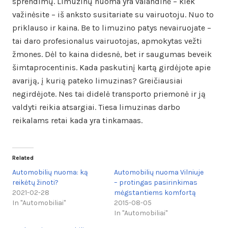
sprendimų. Limuzinų nuoma yra valandinė – kiek
važinėsite – iš anksto susitariate su vairuotoju. Nuo to
priklauso ir kaina. Be to limuzino patys nevairuojate –
tai daro profesionalus vairuotojas, apmokytas vežti
žmones. Dėl to kaina didesnė, bet ir saugumas beveik
šimtaprocentinis. Kada paskutinį kartą girdėjote apie
avariją, į kurią pateko limuzinas? Greičiausiai
negirdėjote. Nes tai didelė transporto priemonė ir ją
valdyti reikia atsargiai. Tiesa limuzinas darbo
reikalams retai kada yra tinkamaas.
Related
Automobilių nuoma: ką
Automobilių nuoma Vilniuje
reikėtų žinoti?
– protingas pasirinkimas
2021-02-28
mėgstantiems komfortą
In "Automobiliai"
2015-08-05
In "Automobiliai"