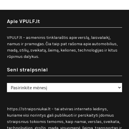
Apie VPULF.lt
VPULF.lt – asmeninis tinklaraštis apie verslą, laisvalaikį,
namus ir pramogas. Čia taip pat rašoma apie automobilius,
madą, stilių, sveikatą, šeimą, keliones, technologijas ir kitus
rūpimus dalykus.
Seni straipsniai
Seni
straipsniai
https://straipsniukai.lt
– tai atviras interneto leidinys,
kuriame visi norintys gali publikuoti ir perskaityti įdomius
straipsnius tokiomis temomis, kaip namai, verslas, sveikata,
technologijos, grožis, mada, visuomenė, šeima, transportas ir