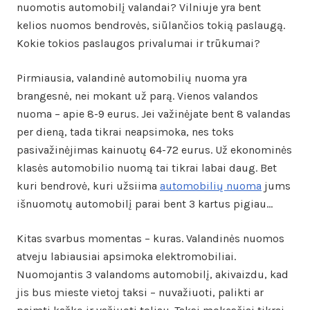
nuomotis automobilį valandai? Vilniuje yra bent
kelios nuomos bendrovės, siūlančios tokią paslaugą.
Kokie tokios paslaugos privalumai ir trūkumai?
Pirmiausia, valandinė automobilių nuoma yra
brangesnė, nei mokant už parą. Vienos valandos
nuoma – apie 8-9 eurus. Jei važinėjate bent 8 valandas
per dieną, tada tikrai neapsimoka, nes toks
pasivažinėjimas kainuotų 64-72 eurus. Už ekonominės
klasės automobilio nuomą tai tikrai labai daug. Bet
kuri bendrovė, kuri užsiima
automobilių nuoma
jums
išnuomotų automobilį parai bent 3 kartus pigiau…
Kitas svarbus momentas – kuras. Valandinės nuomos
atveju labiausiai apsimoka elektromobiliai.
Nuomojantis 3 valandoms automobilį, akivaizdu, kad
jis bus mieste vietoj taksi – nuvažiuoti, palikti ar