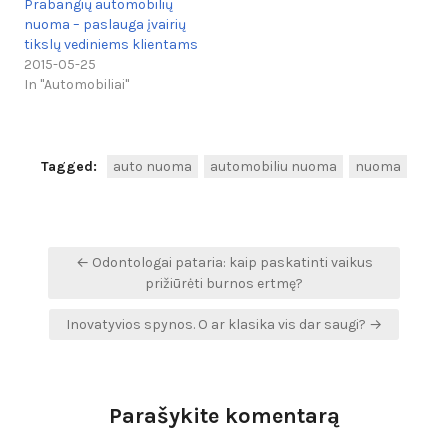
Prabangių automobilių
nuoma – paslauga įvairių
tikslų vediniems klientams
2015-05-25
In "Automobiliai"
Tagged:
auto nuoma
automobiliu nuoma
nuoma
Navigacija
← Odontologai pataria: kaip paskatinti vaikus
tarp
prižiūrėti burnos ertmę?
įrašų
Inovatyvios spynos. O ar klasika vis dar saugi? →
Parašykite komentarą