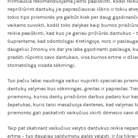
Pirmiausia rekomenduojama jiems paaiškinti, kodėl reikia
neprižiūrint dantukų jie paprasčiausiai iškris ir tokiu atve
tokio tipo priemonės yra galbūt kiek per daug gąsdinančio
vaikams suvokti, kodėl toks dalykas kaip burnos priežiūra
reikia paaiškinti, kad kuo jie geriau prižiūrės dantukus –
Suprantama, kad odontologai Kretingoje, nors ir paslaugas 
daugeliui žmonių vis dar yra laba gąsdinanti paslauga, kur
pradėti rūpintis savo dantukais, visa burnos ertme ir dži
stomatologą visada sėkmingi.
Tuo pačiu labai naudinga vaikui nupirkti specialias priem
dantukų valymas bus sėkmingas, greitas ir paprastas. Tie
priemonių, kurios dantų priežiūros darbus padaro kur kas 
šepetukas, kuris tarsi masažuoja dantenes, kad valymas t
priemonės gali paskatinti vaikučius skirti dėmesio savo d
Taip pat skatinant vaikučius valytis dantukus reikia nepam
ertmę – tuo daugiau saldumynų galės valgyti. Ir čia tikrai 