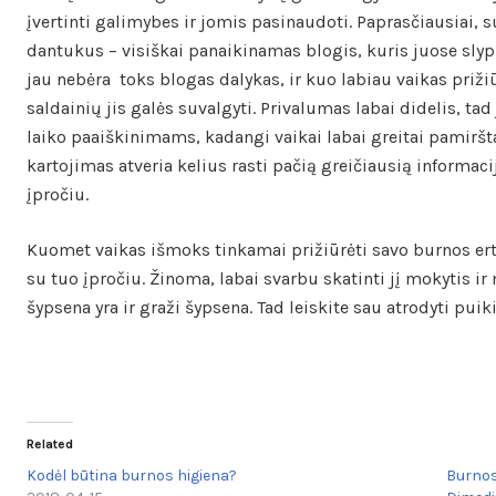
įvertinti galimybes ir jomis pasinaudoti. Paprasčiausiai, su
dantukus – visiškai panaikinamas blogis, kuris juose sly
jau nebėra toks blogas dalykas, ir kuo labiau vaikas priž
saldainių jis galės suvalgyti. Privalumas labai didelis, tad
laiko paaiškinimams, kadangi vaikai labai greitai pamiršt
kartojimas atveria kelius rasti pačią greičiausią informa
įpročiu.
Kuomet vaikas išmoks tinkamai prižiūrėti savo burnos ert
su tuo įpročiu. Žinoma, labai svarbu skatinti jį mokytis 
šypsena yra ir graži šypsena. Tad leiskite sau atrodyti pui
Related
Kodėl būtina burnos higiena?
Burnos