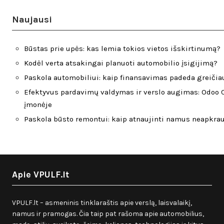
Naujausi
Būstas prie upės: kas lemia tokios vietos išskirtinumą?
Kodėl verta atsakingai planuoti automobilio įsigijimą?
Paskola automobiliui: kaip finansavimas padeda greičiau
Efektyvus pardavimų valdymas ir verslo augimas: Odoo C
įmonėje
Paskola būsto remontui: kaip atnaujinti namus neapkra
Apie VPULF.lt
VPULF.lt – asmeninis tinklaraštis apie verslą, laisvalaikį,
namus ir pramogas. Čia taip pat rašoma apie automobilius,