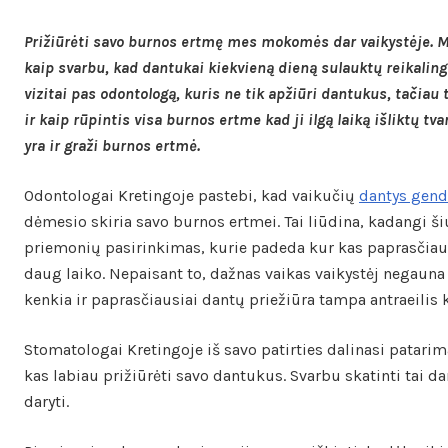
Prižiūrėti savo burnos ertmę mes mokomės dar vaikystėje. M
kaip svarbu, kad dantukai kiekvieną dieną sulauktų reikalin
vizitai pas odontologą, kuris ne tik apžiūri dantukus, tačiau 
ir kaip rūpintis visa burnos ertme kad ji ilgą laiką išliktų t
yra ir graži burnos ertmė.
Odontologai Kretingoje pastebi, kad vaikučių
dantys gend
dėmesio skiria savo burnos ertmei. Tai liūdina, kadangi ši
priemonių pasirinkimas, kurie padeda kur kas paprasčiau 
daug laiko. Nepaisant to, dažnas vaikas vaikystėj negauna 
kenkia ir paprasčiausiai dantų priežiūra tampa antraeilis 
Stomatologai Kretingoje iš savo patirties dalinasi patarim
kas labiau prižiūrėti savo dantukus. Svarbu skatinti tai dar
daryti.