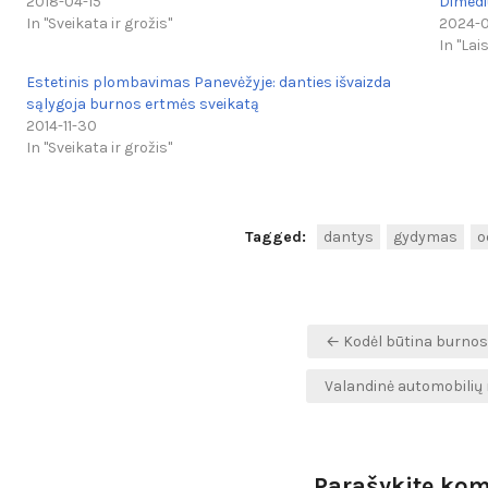
2018-04-15
Dimedi
In "Sveikata ir grožis"
2024-0
In "Lai
Estetinis plombavimas Panevėžyje: danties išvaizda
sąlygoja burnos ertmės sveikatą
2014-11-30
In "Sveikata ir grožis"
Tagged:
dantys
gydymas
o
Navigacija
← Kodėl būtina burnos
tarp
Valandinė automobili
įrašų
Parašykite ko