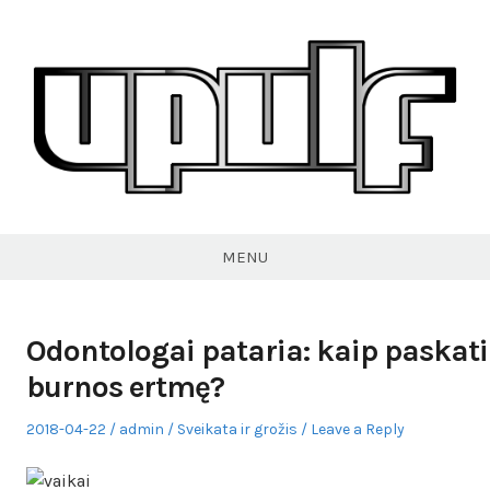
Skip
to
content
VPULF
MENU
Odontologai pataria: kaip paskatin
burnos ertmę?
Posted
Author
Posted
2018-04-22
admin
Sveikata ir grožis
Leave a Reply
on
in