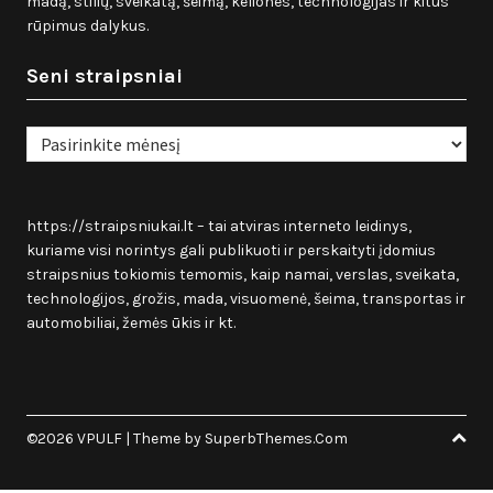
madą, stilių, sveikatą, šeimą, keliones, technologijas ir kitus
rūpimus dalykus.
Seni straipsniai
Seni
straipsniai
https://straipsniukai.lt
– tai atviras interneto leidinys,
kuriame visi norintys gali publikuoti ir perskaityti įdomius
straipsnius tokiomis temomis, kaip namai, verslas, sveikata,
technologijos, grožis, mada, visuomenė, šeima, transportas ir
automobiliai, žemės ūkis ir kt.
©2026 VPULF
| Theme by
SuperbThemes.Com