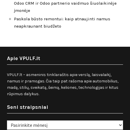
Odoo CRM ir Odoo partnerio vaidmuo šiuolaikinėje
įmonėje
Paskola būsto remontui: kaip atnaujinti namus
neapkraunant biudžeto
Apie VPULF.lt
VPULF.lt – asmeninis tinklaraštis apie verslą, laisvalaikį,
namus ir pramogas. Čia taip pat rašoma apie automobilius,
madą, stilių, sveikatą, šeimą, keliones, technologijas ir kitus
rūpimus dalykus.
Seni straipsniai
Seni
straipsniai