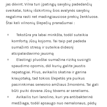
jas dėvint. Vilna turi įpatingų savybių padedančių
sveikatai, tokių išskirtinių šios avalynės savybių
negalima rasti net madingiausiose prekių ženkluose.
Štai keli vilnonių šlepečių pranašumai :
Tekstūra yra labai minkšta, todėl suteikia
komfortą Jūsų kojoms. Tai taip pat padeda
sumažinti stresą ir suteikia didesnį
atsipalaidavimo jausmą
Elastingi pluoštai sumažina riziką susirgti
spaudimo opomis, dėl kurių galite jaustis
nepatogiai. Plius, avikailis skatina ir gerina
kraujotaką, tad tokios šlepetės yra puikus
pasirinkimas senesnio amžiaus žmonėms. Tai gali
būti puiki dovana Jūsų tėvams ar seneliams.
Avikailis turi lanolino, kuri yra antibakterinė
medžiaga, todėl apsaugo nuo nemalonaus, pėdų