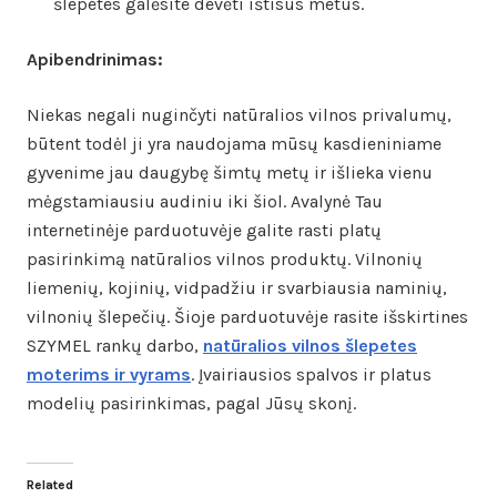
šlepetes galėsite devėti ištisus metus.
Apibendrinimas:
Niekas negali nuginčyti natūralios vilnos privalumų,
būtent todėl ji yra naudojama mūsų kasdieniniame
gyvenime jau daugybę šimtų metų ir išlieka vienu
mėgstamiausiu audiniu iki šiol. Avalynė Tau
internetinėje parduotuvėje galite rasti platų
pasirinkimą natūralios vilnos produktų. Vilnonių
liemenių, kojinių, vidpadžiu ir svarbiausia naminių,
vilnonių šlepečių. Šioje parduotuvėje rasite išskirtines
SZYMEL rankų darbo,
natūralios vilnos šlepetes
moterims ir vyrams
. Įvairiausios spalvos ir platus
modelių pasirinkimas, pagal Jūsų skonį.
Related