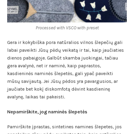
Processed with VSCO with preset
Gera ir kokybiška pora natūralios vilnos šlepečių gali
labai paveikti Jūsų pėdų veikatą ir tai, kaip jaučiaties
dienos pabaigoje. Galbūt skamba juokingai, tačiau
gera avalynė, net ir naminė, kaip paprastos,
kasdieninės naminės šlepetės, gali ypač paveikti
mūsų savijautą. Jei Jūsų pėdos yra pavargusios, ar
jaučiate bet kokį diskomfotą dėvint kasdieninę
avalynę, laikas tai pakeisti.
Nepamirškite, jog naminės šlepetės
Pamirškite įprastas, sintetines namines šlepetes, jos