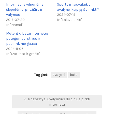
Informacija vilnonėms
Sporto ir laisvalaikio
šlepetėms: priežiūra ir
avalynė: kaip ją išsirinkti?
valymas
2024-07-19
2017-07-20
In "Laisvalaikis"
In "Namai"
Moteriški batai internetu:
patogumas, stilius ir
pasirinkimo gausa
2024-11-06
In "Sveikata ir grožis"
Tagged:
avalynė
batai
Navigacija
← Priežastys juvelyrinius dirbinius pirkti
tarp
internetu
įrašų