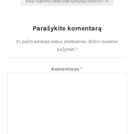
Kaip rūpintis veido oda šaltuoju sezonu? →
Parašykite komentarą
El. pašto adresas nebus skelbiamas.
Būtini laukeliai
pažymėti
*
Komentaras
*