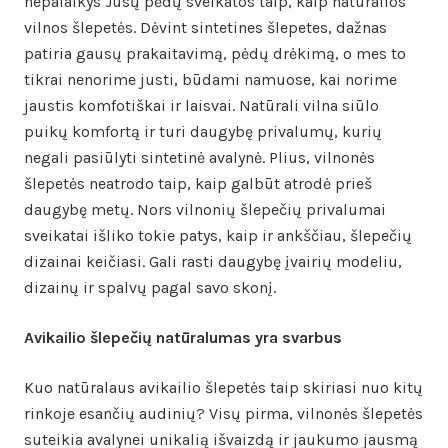
nepalaikys Jūsų pėdų sveikatos taip, kaip natūralios
vilnos šlepetės. Dėvint sintetines šlepetes, dažnas
patiria gausų prakaitavimą, pėdų drėkimą, o mes to
tikrai nenorime justi, būdami namuose, kai norime
jaustis komfotiškai ir laisvai. Natūrali vilna siūlo
puikų komfortą ir turi daugybę privalumų, kurių
negali pasiūlyti sintetinė avalynė. Plius, vilnonės
šlepetės neatrodo taip, kaip galbūt atrodė prieš
daugybę metų. Nors vilnonių šlepečių privalumai
sveikatai išliko tokie patys, kaip ir ankščiau, šlepečių
dizainai keičiasi. Gali rasti daugybę įvairių modeliu,
dizainų ir spalvų pagal savo skonį.
Avikailio šlepečių natūralumas yra svarbus
Kuo natūralaus avikailio šlepetės taip skiriasi nuo kitų
rinkoje esančių audinių? Visų pirma, vilnonės šlepetės
suteikia avalynei unikalią išvaizdą ir jaukumo jausmą