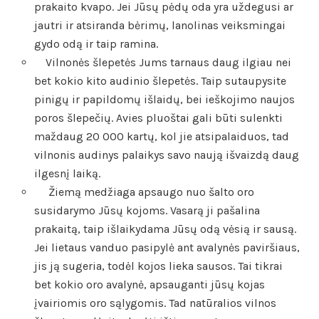
prakaito kvapo. Jei Jūsų pėdų oda yra uždegusi ar
jautri ir atsiranda bėrimų, lanolinas veiksmingai
gydo odą ir taip ramina.
Vilnonės šlepetės Jums tarnaus daug ilgiau nei
bet kokio kito audinio šlepetės. Taip sutaupysite
pinigų ir papildomų išlaidų, bei ieškojimo naujos
poros šlepečių. Avies pluoštai gali būti sulenkti
maždaug 20 000 kartų, kol jie atsipalaiduos, tad
vilnonis audinys palaikys savo naują išvaizdą daug
ilgesnį laiką.
Žiemą medžiaga apsaugo nuo šalto oro
susidarymo Jūsų kojoms. Vasarą ji pašalina
prakaitą, taip išlaikydama Jūsų odą vėsią ir sausą.
Jei lietaus vanduo pasipylė ant avalynės paviršiaus,
jis ją sugeria, todėl kojos lieka sausos. Tai tikrai
bet kokio oro avalynė, apsauganti jūsų kojas
įvairiomis oro sąlygomis. Tad natūralios vilnos