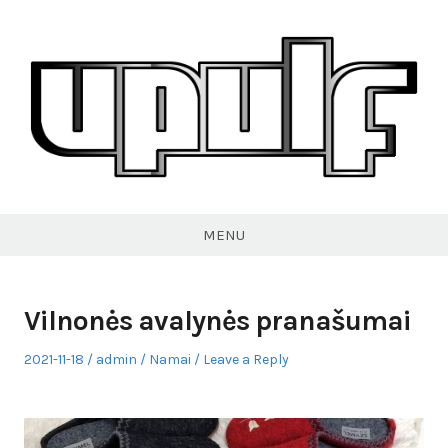
Skip
to
content
VPULF
MENU
Vilnonės avalynės pranašumai
Posted
Author
Posted
2021-11-18
admin
Namai
Leave a Reply
on
in