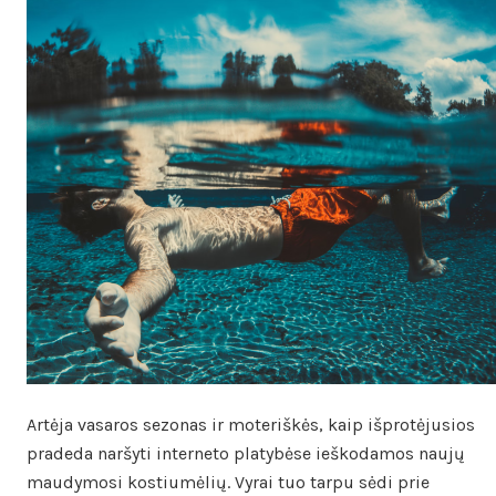
Artėja vasaros sezonas ir moteriškės, kaip išprotėjusios
pradeda naršyti interneto platybėse ieškodamos naujų
maudymosi kostiumėlių. Vyrai tuo tarpu sėdi prie