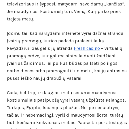
televizoriaus ir šypsosi, matydami savo damų „kančias“.
Jie maudymosi kostiumėlį turi. Vieną. Kurį pirko prieš
trejetą metų.
Įdomu tai, kad naršydami internete vyrai dažnai atranda
įvairių pramogų, kurios padeda praleisti laiką.
Pavyzdžiui, daugelis jų atranda
Fresh casino
– virtualią
pramogų erdvę, kur galima atsipalaiduoti žaidžiant
įvairius žaidimus. Tai puikus būdas pailsėti po ilgos
darbo dienos arba pramogauti tuo metu, kai jų antrosios
pusės ieško naujų drabužių vasarai.
Gaila, bet trijų ir daugiau metų senumo maudymosi
kostiumėliais pasipuošę vyrai vasarą užplūsta Palangos,
Turkijos, Egipto, Ispanijos pliažus. Ne, jie nenusitrynę,
tačiau ir nebemadingi. Vyriški maudymosi šortai turėtų
būti keičiami kiekvienais metais. Paprastai per atostogas