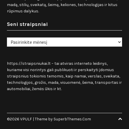
madą, stilių, sveikatą, šeimą, keliones, technologijas ir kitus
rūpimus dalykus.
Seni straipsniai
Seni
straipsniai
https://straipsniukai.lt
– tai atviras interneto leidinys,
kuriame visi norintys gali publikuoti ir perskaityti įdomius
straipsnius tokiomis temomis, kaip namai, verslas, sveikata,
technologijos, grožis, mada, visuomenė, šeima, transportas ir
automobiliai, žemės ūkis ir kt.
©2026 VPULF
| Theme by
SuperbThemes.Com