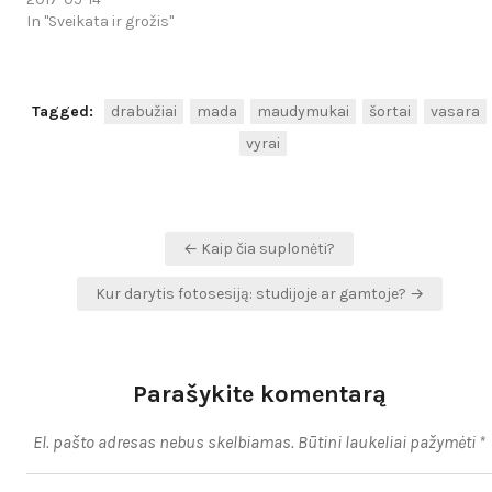
In "Sveikata ir grožis"
Tagged:
drabužiai
mada
maudymukai
šortai
vasara
vyrai
Navigacija
← Kaip čia suplonėti?
tarp
Kur darytis fotosesiją: studijoje ar gamtoje? →
įrašų
Parašykite komentarą
El. pašto adresas nebus skelbiamas.
Būtini laukeliai pažymėti
*