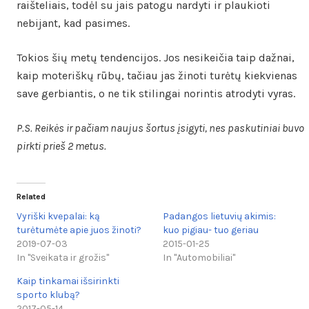
raišteliais, todėl su jais patogu nardyti ir plaukioti
nebijant, kad pasimes.
Tokios šių metų tendencijos. Jos nesikeičia taip dažnai,
kaip moteriškų rūbų, tačiau jas žinoti turėtų kiekvienas
save gerbiantis, o ne tik stilingai norintis atrodyti vyras.
P.S. Reikės ir pačiam naujus šortus įsigyti, nes paskutiniai buvo
pirkti prieš 2 metus.
Related
Vyriški kvepalai: ką
Padangos lietuvių akimis:
turėtumėte apie juos žinoti?
kuo pigiau- tuo geriau
2019-07-03
2015-01-25
In "Sveikata ir grožis"
In "Automobiliai"
Kaip tinkamai išsirinkti
sporto klubą?
2017-05-14