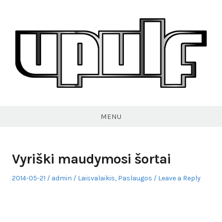
Skip
to
content
VPULF
MENU
Vyriški maudymosi šortai
Posted
Author
Posted
2014-05-21
admin
Laisvalaikis
,
Paslaugos
Leave a Reply
on
in