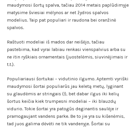
maudymosi šortų spalva, tačiau 2014 metais paplūdimyje
matysime šviesiai mėlynos ar net žydros spalvos
modelius. Taip pat populiari ir raudona bei oranžinė
spalvos.
Raštuoti modeliai iš mados dar neišėjo, tačiau
pastebima, kad vyrai labiau renkasi vienspalvius arba su
ne itin ryškiais ornamentais (juostelėmis, siuvinėjimais ir
t.t.).
Populiariausi šortukai – vidutinio ilgumo. Aptemti vyriški
maudymosi šortai populiarūs jau keletą metų, lyginant
su glaudėmis ar stringais (!
), bet dabar ilgus iki kelių
šortus keičia kiek trumpesni modeliai – iki blauzdų
vidurio. Tokie šortai yra patogūs deginantis saulėje ir
pramogaujant vandens parke. Be to jie yra su kišenėmis,
tad juos galima dėvėti ne tik vandenyje. Šortai su