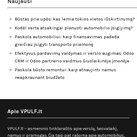
Naujausi
Būstas prie upės: kas lemia tokios vietos išskirtinumą?
Kodėl verta atsakingai planuoti automobilio įsigijimą?
Paskola automobiliui: kaip finansavimas padeda
greičiau įsigyti transporto priemonę
Efektyvus pardavimų valdymas ir verslo augimas: Odoo
CRM ir Odoo partnerio vaidmuo šiuolaikinėje įmonėje
Paskola būsto remontui: kaip atnaujinti namus
neapkraunant biudžeto
Apie VPULF.lt
VPULF.lt – asmeninis tinklaraštis apie verslą, laisvalaikį,
namus ir pramogas. Čia taip pat rašoma apie automobilius,