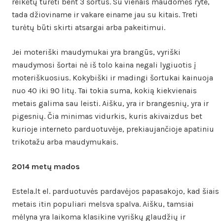
reikėtų turėti bent 3 šortus. Su vienais maudomės ryte,
tada džioviname ir vakare einame jau su kitais. Treti
turėtų būti skirti atsargai arba pakeitimui.
Jei moteriški maudymukai yra brangūs, vyriški
maudymosi šortai nė iš tolo kaina negali lygiuotis į
moteriškuosius. Kokybiški ir madingi šortukai kainuoja
nuo 40 iki 90 litų. Tai tokia suma, kokią kiekvienais
metais galima sau leisti. Aišku, yra ir brangesnių, yra ir
pigesnių. Čia minimas vidurkis, kuris akivaizdus bet
kurioje interneto parduotuvėje, prekiaujančioje apatiniu
trikotažu arba maudymukais.
2014 metų mados
Estela.lt el. parduotuvės pardavėjos papasakojo, kad šiais
metais itin populiari melsva spalva. Aišku, tamsiai
mėlyna yra laikoma klasikine vyriškų glaudžių ir