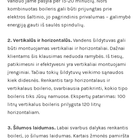
vanduo jame pašyla per 15-20 minučių. Nors
kombinuotas boileris gali būti prijungtas prie
elektros šaltinio, jo pagrindinis privalumas – galimybė
energiją gauti iš saulės spindulių.
2. Vertikalūs ir horizontalūs.
Vandens šildytuvas gali
būti montuojamas vertikaliai ir horizontaliai. Dažnai
klientams šis klausimas neduoda ramybės. Iš tiesų,
patikimesni ir efektyvesni yra vertikaliai montuojami
įrenginiai. Tačiau tokių šildytuvų veikimo sąnaudos
kiek didesnės. Renkantis tarp horizontalaus ir
vertikalaus boilerio, svarbiausia patikrinti, kokio tipo
boileris tiks Jūsų namuose. Ekspertų patarimas: 100
litrų vertikalus boileris prilygsta 120 litrų
horizontaliam.
3. Šilumos laidumas.
Labai svarbus dalykas renkantis
boilerį, jo šilumas laidumas. Kartais žmonės pamiršta