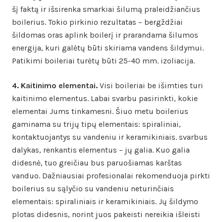
šį faktą ir išsirenka smarkiai šilumą praleidžiančius
boilerius. Tokio pirkinio rezultatas – bergždžiai
šildomas oras aplink boilerį ir prarandama šilumos
energija, kuri galėtų būti skiriama vandens šildymui.
Patikimi boileriai turėtų būti 25-40 mm. izoliacija.
4. Kaitinimo elementai.
Visi
boileriai be išimties turi
kaitinimo elementus. Labai svarbu pasirinkti, kokie
elementai Jums tinkamesni. Šiuo metu boilerius
gaminama su trijų tipų elementais: spiraliniai,
kontaktuojantys su vandeniu ir keramikiniais. svarbus
dalykas, renkantis elementus – jų galia. Kuo galia
didesnė, tuo greičiau bus paruošiamas karštas
vanduo. Dažniausiai profesionalai rekomenduoja pirkti
boilerius su sąlyčio su vandeniu neturinčiais
elementais: spiraliniais ir keramikiniais. Jų šildymo
plotas didesnis, norint juos pakeisti nereikia išleisti