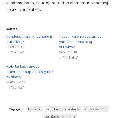
vandens, be to, naudojant tokius elementus vandenyje
nesikaupia kalkės.
Related
Vandens filtrai ar vanduo iš
Kada ir kaip naudojamas
buteliukų?
vandens ir nuotekų
2021-05-05
siurblys?
In "Namai"
2021-06-18
In "Aplinka"
Kokybiškas vanduo
namuose taupo ir pinigus ir
sveikatą
2025-07-17
In "Namai"
Tagged:
boileriai
kombinuoti boileriai
šiltas vanduo
vertikalūs boileriai