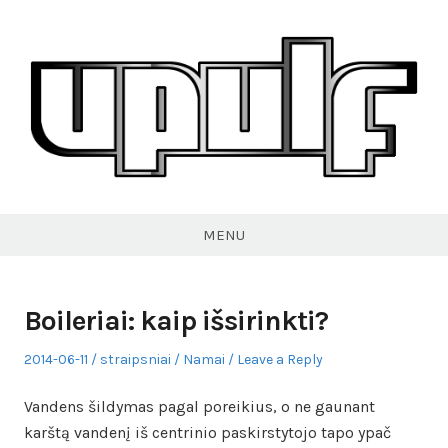
Skip
to
content
VPULF
MENU
Boileriai: kaip išsirinkti?
Posted
Author
Posted
2014-06-11
straipsniai
Namai
Leave a Reply
on
in
Vandens šildymas pagal poreikius, o ne gaunant
karštą vandenį iš centrinio paskirstytojo tapo ypač