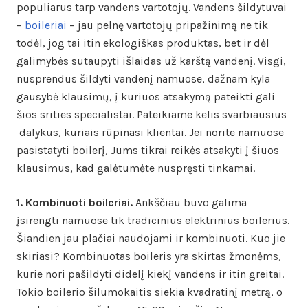
populiarus tarp vandens vartotojų. Vandens šildytuvai
–
boileriai
– jau pelnę vartotojų pripažinimą ne tik
todėl, jog tai itin ekologiškas produktas, bet ir dėl
galimybės sutaupyti išlaidas už karštą vandenį. Visgi,
nusprendus šildyti vandenį namuose, dažnam kyla
gausybė klausimų, į kuriuos atsakymą pateikti gali
šios srities specialistai. Pateikiame kelis svarbiausius
dalykus, kuriais rūpinasi klientai. Jei norite namuose
pasistatyti boilerį, Jums tikrai reikės atsakyti į šiuos
klausimus, kad galėtumėte nuspręsti tinkamai.
1. Kombinuoti boileriai.
Ankščiau buvo galima
įsirengti namuose tik tradicinius elektrinius boilerius.
Šiandien jau plačiai naudojami ir kombinuoti. Kuo jie
skiriasi? Kombinuotas boileris yra skirtas žmonėms,
kurie nori pašildyti didelį kiekį vandens ir itin greitai.
Tokio boilerio šilumokaitis siekia kvadratinį metrą, o