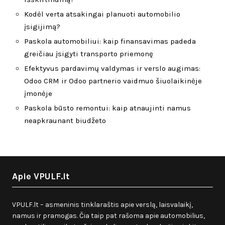
Kodėl verta atsakingai planuoti automobilio
įsigijimą?
Paskola automobiliui: kaip finansavimas padeda
greičiau įsigyti transporto priemonę
Efektyvus pardavimų valdymas ir verslo augimas:
Odoo CRM ir Odoo partnerio vaidmuo šiuolaikinėje
įmonėje
Paskola būsto remontui: kaip atnaujinti namus
neapkraunant biudžeto
Apie VPULF.lt
VPULF.lt – asmeninis tinklaraštis apie verslą, laisvalaikį,
namus ir pramogas. Čia taip pat rašoma apie automobilius,