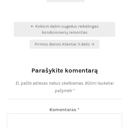
Navigacija
← Kokiom dalim sugedus reikalingas
tarp
kondicionierių remontas
įrašų
Pirmos dienos klientai: II dalis →
Parašykite komentarą
El. pašto adresas nebus skelbiamas.
Būtini laukeliai
pažymėti
*
Komentaras
*