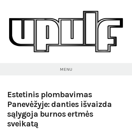
Skip
to
content
VPULF
MENU
Estetinis plombavimas
Panevėžyje: danties išvaizda
sąlygoja burnos ertmės
sveikatą