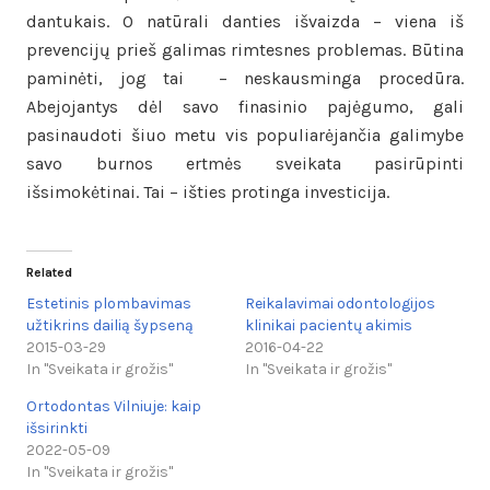
dantukais. O natūrali danties išvaizda – viena iš
prevencijų prieš galimas rimtesnes problemas. Būtina
paminėti, jog tai – neskausminga procedūra.
Abejojantys dėl savo finasinio pajėgumo, gali
pasinaudoti šiuo metu vis populiarėjančia galimybe
savo burnos ertmės sveikata pasirūpinti
išsimokėtinai. Tai – išties protinga investicija.
Related
Estetinis plombavimas
Reikalavimai odontologijos
užtikrins dailią šypseną
klinikai pacientų akimis
2015-03-29
2016-04-22
In "Sveikata ir grožis"
In "Sveikata ir grožis"
Ortodontas Vilniuje: kaip
išsirinkti
2022-05-09
In "Sveikata ir grožis"