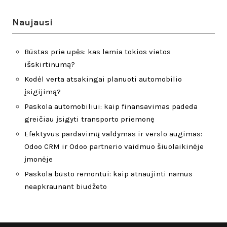
Naujausi
Būstas prie upės: kas lemia tokios vietos
išskirtinumą?
Kodėl verta atsakingai planuoti automobilio
įsigijimą?
Paskola automobiliui: kaip finansavimas padeda
greičiau įsigyti transporto priemonę
Efektyvus pardavimų valdymas ir verslo augimas:
Odoo CRM ir Odoo partnerio vaidmuo šiuolaikinėje
įmonėje
Paskola būsto remontui: kaip atnaujinti namus
neapkraunant biudžeto