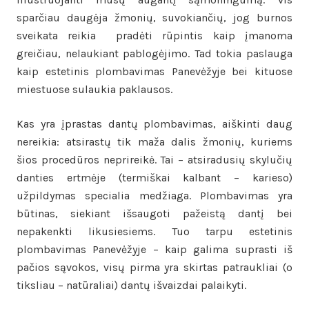
sparčiau daugėja žmonių, suvokiančių, jog burnos
sveikata reikia pradėti rūpintis kaip įmanoma
greičiau, nelaukiant pablogėjimo. Tad tokia paslauga
kaip estetinis plombavimas Panevėžyje bei kituose
miestuose sulaukia paklausos.
Kas yra įprastas dantų plombavimas, aiškinti daug
nereikia: atsirastų tik maža dalis žmonių, kuriems
šios procedūros neprireikė. Tai – atsiradusių skylučių
danties ertmėje (termiškai kalbant – karieso)
užpildymas specialia medžiaga. Plombavimas yra
būtinas, siekiant išsaugoti pažeistą dantį bei
nepakenkti likusiesiems. Tuo tarpu estetinis
plombavimas Panevėžyje – kaip galima suprasti iš
pačios sąvokos, visų pirma yra skirtas patraukliai (o
tiksliau – natūraliai) dantų išvaizdai palaikyti.