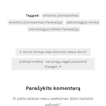
Tagged:
estetinis plombavimas
estetinis plombavimas Panevėžyje
odontologijos klinika
odontologijos klinika Panevėžyje
Navigacija
← Durys Vilniuje: kaip išsirinkti vidaus duris?
tarp
Greitieji kreditai – kai pinigų negali paskolinti
įrašų
draugas →
Parašykite komentarą
El. pašto adresas nebus skelbiamas.
Būtini laukeliai
pažymėti
*