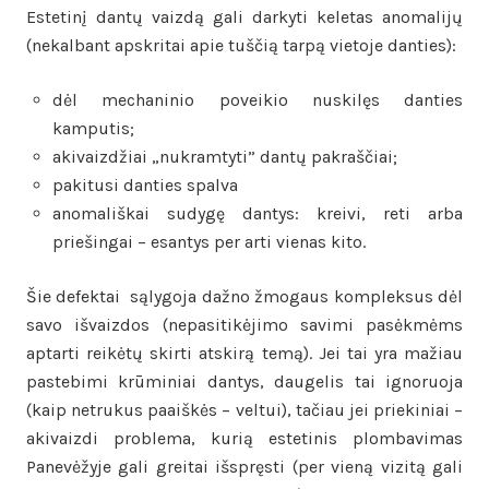
Estetinį dantų vaizdą gali darkyti keletas anomalijų
(nekalbant apskritai apie tuščią tarpą vietoje danties):
dėl mechaninio poveikio nuskilęs danties
kamputis;
akivaizdžiai „nukramtyti” dantų pakraščiai;
pakitusi danties spalva
anomališkai sudygę dantys: kreivi, reti arba
priešingai – esantys per arti vienas kito.
Šie defektai sąlygoja dažno žmogaus kompleksus dėl
savo išvaizdos (nepasitikėjimo savimi pasėkmėms
aptarti reikėtų skirti atskirą temą). Jei tai yra mažiau
pastebimi krūminiai dantys, daugelis tai ignoruoja
(kaip netrukus paaiškės – veltui), tačiau jei priekiniai –
akivaizdi problema, kurią estetinis plombavimas
Panevėžyje gali greitai išspręsti (per vieną vizitą gali