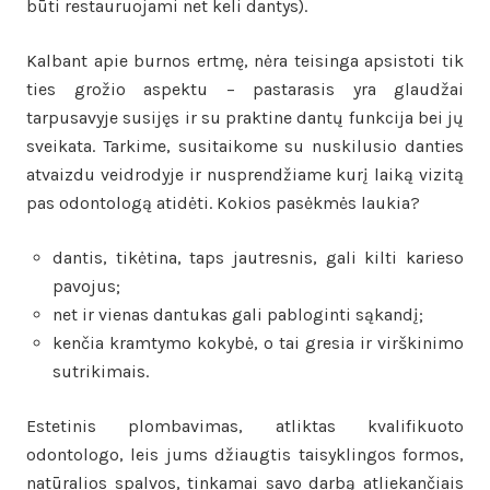
būti restauruojami net keli dantys).
Kalbant apie burnos ertmę, nėra teisinga apsistoti tik
ties grožio aspektu – pastarasis yra glaudžai
tarpusavyje susijęs ir su praktine dantų funkcija bei jų
sveikata. Tarkime, susitaikome su nuskilusio danties
atvaizdu veidrodyje ir nusprendžiame kurį laiką vizitą
pas odontologą atidėti. Kokios pasėkmės laukia?
dantis, tikėtina, taps jautresnis, gali kilti karieso
pavojus;
net ir vienas dantukas gali pabloginti sąkandį;
kenčia kramtymo kokybė, o tai gresia ir virškinimo
sutrikimais.
Estetinis plombavimas, atliktas kvalifikuoto
odontologo, leis jums džiaugtis taisyklingos formos,
natūralios spalvos, tinkamai savo darbą atliekančiais