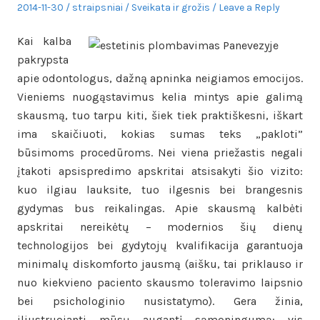
Posted
Author
Posted
2014-11-30
straipsniai
Sveikata ir grožis
Leave a Reply
on
in
Kai kalba
pakrypsta
apie odontologus, dažną apninka neigiamos emocijos.
Vieniems nuogąstavimus kelia mintys apie galimą
skausmą, tuo tarpu kiti, šiek tiek praktiškesni, iškart
ima skaičiuoti, kokias sumas teks „pakloti”
būsimoms procedūroms. Nei viena priežastis negali
įtakoti apsispredimo apskritai atsisakyti šio vizito:
kuo ilgiau lauksite, tuo ilgesnis bei brangesnis
gydymas bus reikalingas. Apie skausmą kalbėti
apskritai nereikėtų – modernios šių dienų
technologijos bei gydytojų kvalifikacija garantuoja
minimalų diskomforto jausmą (aišku, tai priklauso ir
nuo kiekvieno paciento skausmo toleravimo laipsnio
bei psichologinio nusistatymo). Gera žinia,
iliustruojanti mūsų augantį sąmoningumą: vis