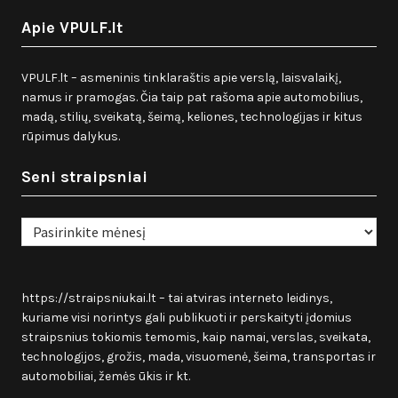
Apie VPULF.lt
VPULF.lt – asmeninis tinklaraštis apie verslą, laisvalaikį,
namus ir pramogas. Čia taip pat rašoma apie automobilius,
madą, stilių, sveikatą, šeimą, keliones, technologijas ir kitus
rūpimus dalykus.
Seni straipsniai
Seni
straipsniai
https://straipsniukai.lt
– tai atviras interneto leidinys,
kuriame visi norintys gali publikuoti ir perskaityti įdomius
straipsnius tokiomis temomis, kaip namai, verslas, sveikata,
technologijos, grožis, mada, visuomenė, šeima, transportas ir
automobiliai, žemės ūkis ir kt.