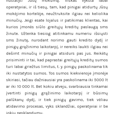
nustatyti Jūsų mokumą. Viskas vyksta labai
operatyviai, ir iš tiesų, tam, kad pinigai atidurtų Jūsų
mokėjimo kortelėje, neužtruksite ilgiau nei keliolika
minučių. Jeigi esate lojalus ir patikimas klientas, kai
kurios įmonės siūlo greitųjų kreditų paslaugą sms
žinute. Užtenka tiesiog atitinkamu numeriu išsiųsti
sms žinutę, nurodant norimo gauti kredito dydį ir
pinigų grąžinimo laikotarpį, ir nereiks laukti ilgiau nei
dešimt minučių ir pinigai atsidurs pas jus. Reikėtų
prisiminti ir tai, kad paprastai greitųjų kreditų sumos
turi labai griežtus limitus, t. y. pinigų paskolinama tik
iki nustatytos sumos. Tos sumos kiekvienoje įmonėje
skiriasi, tačiau dažniausiai yra paskolinama iki 5000 lt
ar iki 10 000 lt. Bet kokiu atveju, svarbiausia tinkamai
įvertinti pinigų grąžinimo laikotarpį ir būsimų
palūkanų dydį, ir tiek pinigų gavimo, tiek vėliau
atidavimo procesas, vyks sklandžiai, operatyviai ir be
jokių nesklandumų.