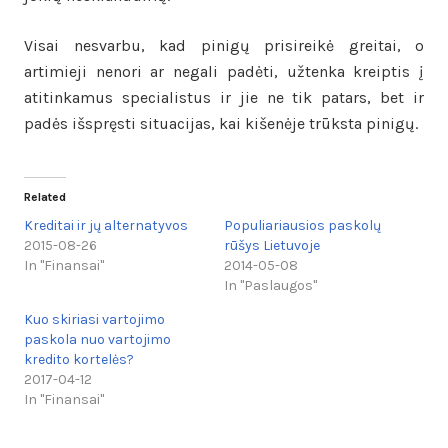
Visai nesvarbu, kad pinigų prisireikė greitai, o
artimieji nenori ar negali padėti, užtenka kreiptis į
atitinkamus specialistus ir jie ne tik patars, bet ir
padės išspręsti situacijas, kai kišenėje trūksta pinigų.
Related
Kreditai ir jų alternatyvos
Populiariausios paskolų
2015-08-26
rūšys Lietuvoje
In "Finansai"
2014-05-08
In "Paslaugos"
Kuo skiriasi vartojimo
paskola nuo vartojimo
kredito kortelės?
2017-04-12
In "Finansai"