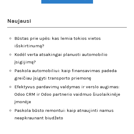
Naujausi
Būstas prie upės: kas lemia tokios vietos
išskirtinumą?
Kodėl verta atsakingai planuoti automobilio
įsigijimą?
Paskola automobiliui: kaip finansavimas padeda
greičiau įsigyti transporto priemonę
Efektyvus pardavimų valdymas ir verslo augimas:
Odoo CRM ir Odoo partnerio vaidmuo šiuolaikinėje
įmonėje
Paskola būsto remontui: kaip atnaujinti namus
neapkraunant biudžeto