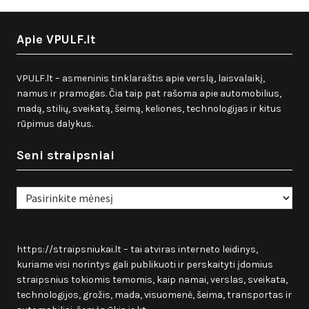
Apie VPULF.lt
VPULF.lt – asmeninis tinklaraštis apie verslą, laisvalaikį,
namus ir pramogas. Čia taip pat rašoma apie automobilius,
madą, stilių, sveikatą, šeimą, keliones, technologijas ir kitus
rūpimus dalykus.
Seni straipsniai
Seni
straipsniai
https://straipsniukai.lt
– tai atviras interneto leidinys,
kuriame visi norintys gali publikuoti ir perskaityti įdomius
straipsnius tokiomis temomis, kaip namai, verslas, sveikata,
technologijos, grožis, mada, visuomenė, šeima, transportas ir