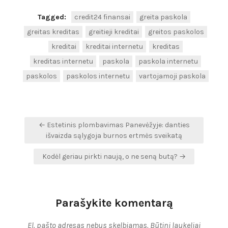
Tagged:
credit24 finansai
greita paskola
greitas kreditas
greitieji kreditai
greitos paskolos
kreditai
kreditai internetu
kreditas
kreditas internetu
paskola
paskola internetu
paskolos
paskolos internetu
vartojamoji paskola
Navigacija
← Estetinis plombavimas Panevėžyje: danties
tarp
išvaizda sąlygoja burnos ertmės sveikatą
įrašų
Kodėl geriau pirkti naują, o ne seną butą? →
Parašykite komentarą
El. pašto adresas nebus skelbiamas.
Būtini laukeliai