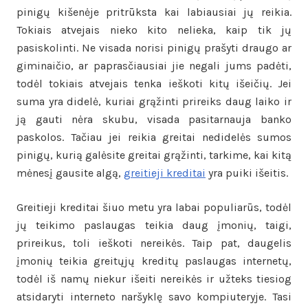
pinigų kišenėje pritrūksta kai labiausiai jų reikia.
Tokiais atvejais nieko kito nelieka, kaip tik jų
pasiskolinti. Ne visada norisi pinigų prašyti draugo ar
giminaičio, ar paprasčiausiai jie negali jums padėti,
todėl tokiais atvejais tenka ieškoti kitų išeičių. Jei
suma yra didelė, kuriai grąžinti prireiks daug laiko ir
ją gauti nėra skubu, visada pasitarnauja banko
paskolos. Tačiau jei reikia greitai nedidelės sumos
pinigų, kurią galėsite greitai grąžinti, tarkime, kai kitą
mėnesį gausite algą,
greitieji kreditai
yra puiki išeitis.
Greitieji kreditai šiuo metu yra labai populiarūs, todėl
jų teikimo paslaugas teikia daug įmonių, taigi,
prireikus, toli ieškoti nereikės. Taip pat, daugelis
įmonių teikia greitųjų kreditų paslaugas internetų,
todėl iš namų niekur išeiti nereikės ir užteks tiesiog
atsidaryti interneto naršyklę savo kompiuteryje. Tasi