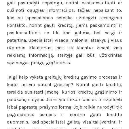
gali pasirodyti nepatogu, norint pasikonsultuoti ar
sužinoti daugiau informacijos, tačiau nepaisant to,
kad su specialistais netenka užmegzti tiesioginio
kontakto, norint gauti kreditą, jiems paskambinti ir
pasikonsultuoti ne tik, kad galima, bet netgi ir
patartina. Specialistai visada maloniai atsakys į visus
rūpimus klausimus, nes tik klientui žinant visą
reikiamą informaciją, ateityje gali būti užtikrintas
sąžiningas pinigų grąžinimas.
Taigi kaip vyksta greitųjų kreditų gavimo procesas ir
kodėl jie yra būtent greitieji? Norint gauti kreditą,
tereikia susirasti įmonę, kurios kreditų grąžinimo ir
palūkanų sąlygos Jums yra tinkamiausios ir užpildyti
labai paprastą prašymo formą. Joje reikia nurodyti tik
pagrindinius asmens ir norimo gauti kredito
duomenis, kad specialistai galėtų visa tai įvertinti ir