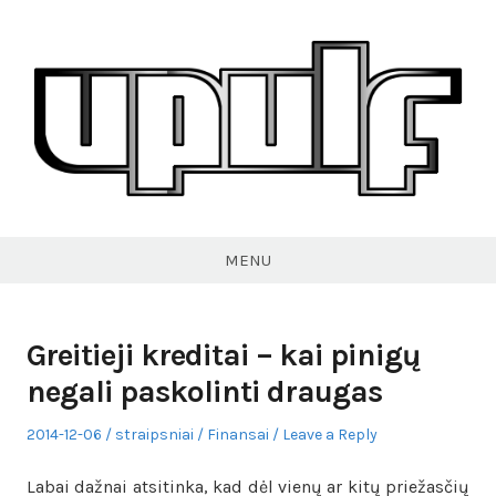
Skip
to
content
VPULF
MENU
Greitieji kreditai – kai pinigų
negali paskolinti draugas
Posted
Author
Posted
2014-12-06
straipsniai
Finansai
Leave a Reply
on
in
Labai dažnai atsitinka, kad dėl vienų ar kitų priežasčių