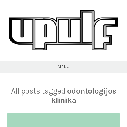
Skip
to
content
VPULF
MENU
All posts tagged
odontologijos
klinika