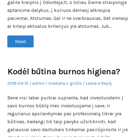
galite kreiptis į Odonteja.lt, o toliau šiame straipsnyje
aptarsime dalykus, į kuriuos dėmesį atkreipia
pacientai. Atstumas. Gal ir ne svarbiausias, bet vienaip
ar kitaip aktualus kriterijus yra atstumas. Juk…
Read
Kodėl būtina burnos higiena?
Posted
Author
Posted
2018-04-15
admin
Sveikata ir grožis
Leave a Reply
on
in
Bene visi labai puikiai supranta, kad investuodami į
savo burnos būklę mes investuojame į save. Ir
reguliarus apsilankymas pas profesionalą tikrai yra
būtinas, kadangi tik taip pavyks užsitikrinti, kad
galiausiai savo dantukais tinkamai pasirūpinsite ir jie