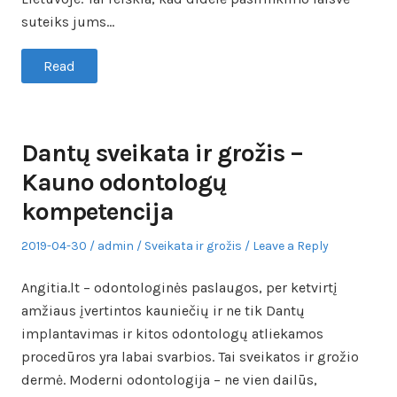
suteiks jums…
Read
Dantų sveikata ir grožis –
Kauno odontologų
kompetencija
Posted
Author
Posted
2019-04-30
admin
Sveikata ir grožis
Leave a Reply
on
in
Angitia.lt – odontologinės paslaugos, per ketvirtį
amžiaus įvertintos kauniečių ir ne tik Dantų
implantavimas ir kitos odontologų atliekamos
procedūros yra labai svarbios. Tai sveikatos ir grožio
dermė. Moderni odontologija – ne vien dailūs,