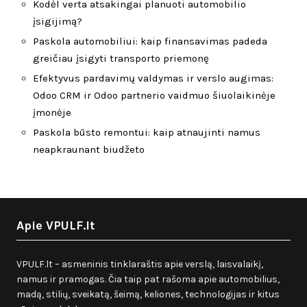
Kodėl verta atsakingai planuoti automobilio
įsigijimą?
Paskola automobiliui: kaip finansavimas padeda
greičiau įsigyti transporto priemonę
Efektyvus pardavimų valdymas ir verslo augimas:
Odoo CRM ir Odoo partnerio vaidmuo šiuolaikinėje
įmonėje
Paskola būsto remontui: kaip atnaujinti namus
neapkraunant biudžeto
Apie VPULF.lt
VPULF.lt – asmeninis tinklaraštis apie verslą, laisvalaikį,
namus ir pramogas. Čia taip pat rašoma apie automobilius,
madą, stilių, sveikatą, šeimą, keliones, technologijas ir kitus