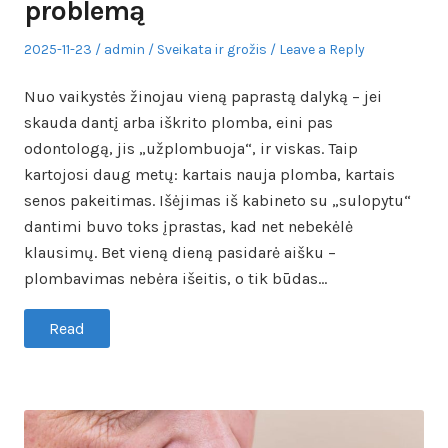
problemą
Posted
Author
Posted
2025-11-23
admin
Sveikata ir grožis
Leave a Reply
on
in
Nuo vaikystės žinojau vieną paprastą dalyką – jei
skauda dantį arba iškrito plomba, eini pas
odontologą, jis „užplombuoja“, ir viskas. Taip
kartojosi daug metų: kartais nauja plomba, kartais
senos pakeitimas. Išėjimas iš kabineto su „sulopytu“
dantimi buvo toks įprastas, kad net nebekėlė
klausimų. Bet vieną dieną pasidarė aišku –
plombavimas nebėra išeitis, o tik būdas…
Read