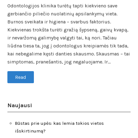
Odontologijos klinika turėtų tapti kiekvieno save
gerbiančio piliečio nuolatinių apsilankymų vieta.
Burnos sveikata ir higiena – svarbus faktorius.
Kiekvienas trokšta turėti gražią šypseną, gaivų kvapą,
ir nevaržomą galimybę valgyti tai, ką nori. Tačiau
liūdna tiesa ta, jog į odontologus kreipiamės tik tada,
kai nebegalime kęsti danties skausmo. Skausmas – tai
simptomas, pranešantis, jog negaluojame. Ir…
Read
Naujausi
Būstas prie upės: kas lemia tokios vietos
išskirtinumą?