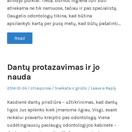
atrodys puikiai. Tiesa, burnos higiena turi būti
atliekama ne tik namuose, tačiau ir pas specialistą.
Daugelis odontologų tikina, kad būtina
apsilankyti kartą per pusę metų, kad būtų pašalinti…
Read
Dantų protazavimas ir jo
nauda
Posted
Author
Posted
2014-12-24
straipsniai
Sveikata ir grožis
Leave a Reply
on
in
Kasdienė dantų priežiūra – užtikrinimas, kad dantų
ligos Jus aplenks kiek įmanoma ilgiau. Visgi, esant
reikalui pravartu kreiptis pas odontologą. Viena
sudėtingiausių paslaugų odontologijos kabinete –