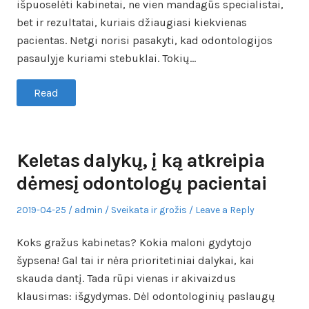
išpuoselėti kabinetai, ne vien mandagūs specialistai,
bet ir rezultatai, kuriais džiaugiasi kiekvienas
pacientas. Netgi norisi pasakyti, kad odontologijos
pasaulyje kuriami stebuklai. Tokių…
Read
Keletas dalykų, į ką atkreipia
dėmesį odontologų pacientai
Posted
Author
Posted
2019-04-25
admin
Sveikata ir grožis
Leave a Reply
on
in
Koks gražus kabinetas? Kokia maloni gydytojo
šypsena! Gal tai ir nėra prioritetiniai dalykai, kai
skauda dantį. Tada rūpi vienas ir akivaizdus
klausimas: išgydymas. Dėl odontologinių paslaugų