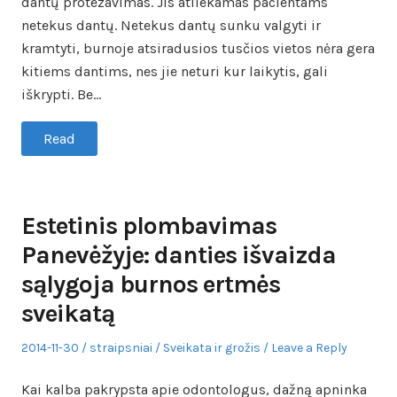
dantų protezavimas. Jis atliekamas pacientams
netekus dantų. Netekus dantų sunku valgyti ir
kramtyti, burnoje atsiradusios tusčios vietos nėra gera
kitiems dantims, nes jie neturi kur laikytis, gali
iškrypti. Be…
Read
Estetinis plombavimas
Panevėžyje: danties išvaizda
sąlygoja burnos ertmės
sveikatą
Posted
Author
Posted
2014-11-30
straipsniai
Sveikata ir grožis
Leave a Reply
on
in
Kai kalba pakrypsta apie odontologus, dažną apninka