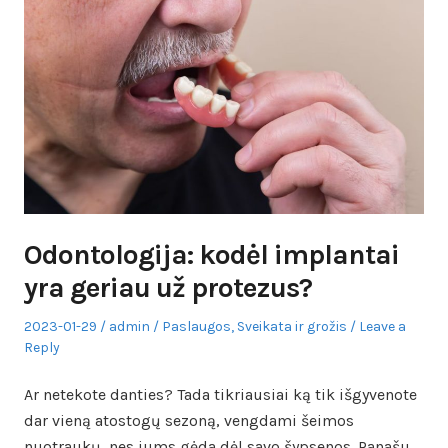
Odontologija: kodėl implantai
yra geriau už protezus?
Posted
Author
Posted
2023-01-29
admin
Paslaugos
,
Sveikata ir grožis
Leave a
on
in
Reply
Ar netekote danties? Tada tikriausiai ką tik išgyvenote
dar vieną atostogų sezoną, vengdami šeimos
nuotraukų, nes jums gėda dėl savo šypsenos. Panašu,