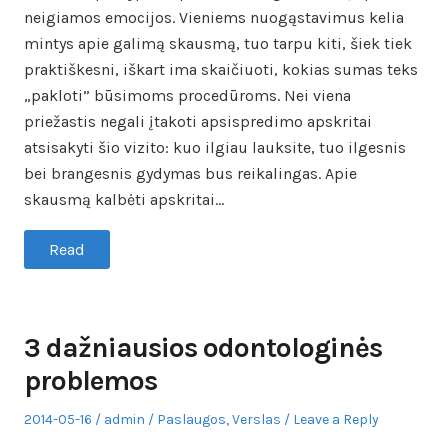
neigiamos emocijos. Vieniems nuogąstavimus kelia
mintys apie galimą skausmą, tuo tarpu kiti, šiek tiek
praktiškesni, iškart ima skaičiuoti, kokias sumas teks
„pakloti” būsimoms procedūroms. Nei viena
priežastis negali įtakoti apsispredimo apskritai
atsisakyti šio vizito: kuo ilgiau lauksite, tuo ilgesnis
bei brangesnis gydymas bus reikalingas. Apie
skausmą kalbėti apskritai…
Read
3 dažniausios odontologinės
problemos
Posted
Author
Posted
2014-05-16
admin
Paslaugos
,
Verslas
Leave a Reply
on
in