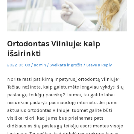
Ortodontas Vilniuje: kaip
išsirinkti
Posted
Author
Posted
2022-05-09
admin
Sveikata ir grožis
Leave a Reply
on
in
Norite rasti patikimą ir patyrusį ortodontą Vilniuje?
Tačiau nežinote, kaip galėtumėte lengviau vykdyti šių
paslaugų teikėjų paiešką? Laimei, tai galite labai
nesunkiai padaryti pasinaudoję internetu. Jei jums
aktualus ortodontas Vilniuje, tuomet galite būti
visiškai tikri, kad jums bus prieinamas pats
didžiausias šių paslaugų teikėjų asortimentas visoje
Lietuvoje. Tai reiškia, kad didelė pasirinkimo laisvė