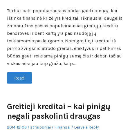
on
in
Turbūt pats populiariausias būdas gauti pinigų, kai
ištinka finansinė krizė yra kreditai. Tikriausiai daugelis
žmonių žino pačias populiariausias greitųjų kreditų
bendroves ir bent kartą yra pasinaudoję jų
teikiamomis paslaugomis. Nors greitieji kreditai iš
pirmo žvilgsnio atrodo greitas, efektyvus ir patikimas
būdas gauti reikiamą pinigų sumą čia ir dabar, tačiau
viskas nėra jau taip gražu, kaip…
Read
Greitieji kreditai – kai pinigų
negali paskolinti draugas
Posted
Author
Posted
2014-12-06
straipsniai
Finansai
Leave a Reply