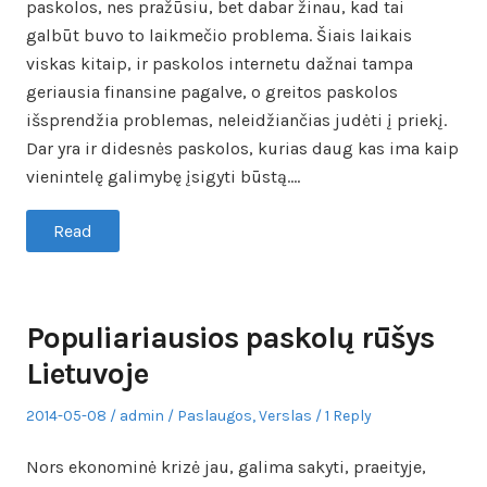
paskolos, nes pražūsiu, bet dabar žinau, kad tai
galbūt buvo to laikmečio problema. Šiais laikais
viskas kitaip, ir paskolos internetu dažnai tampa
geriausia finansine pagalve, o greitos paskolos
išsprendžia problemas, neleidžiančias judėti į priekį.
Dar yra ir didesnės paskolos, kurias daug kas ima kaip
vienintelę galimybę įsigyti būstą.…
Read
Populiariausios paskolų rūšys
Lietuvoje
Posted
Author
Posted
2014-05-08
admin
Paslaugos
,
Verslas
1 Reply
on
in
Nors ekonominė krizė jau, galima sakyti, praeityje,