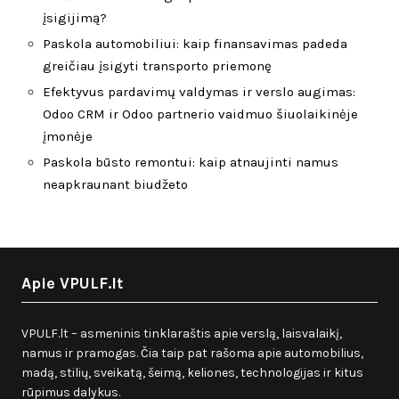
įsigijimą?
Paskola automobiliui: kaip finansavimas padeda
greičiau įsigyti transporto priemonę
Efektyvus pardavimų valdymas ir verslo augimas:
Odoo CRM ir Odoo partnerio vaidmuo šiuolaikinėje
įmonėje
Paskola būsto remontui: kaip atnaujinti namus
neapkraunant biudžeto
Apie VPULF.lt
VPULF.lt – asmeninis tinklaraštis apie verslą, laisvalaikį,
namus ir pramogas. Čia taip pat rašoma apie automobilius,
madą, stilių, sveikatą, šeimą, keliones, technologijas ir kitus
rūpimus dalykus.