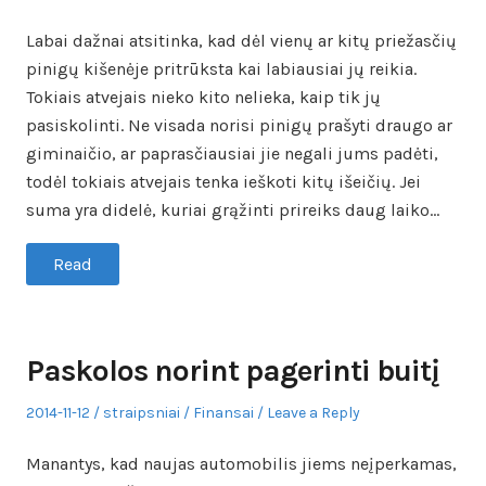
on
in
Labai dažnai atsitinka, kad dėl vienų ar kitų priežasčių
pinigų kišenėje pritrūksta kai labiausiai jų reikia.
Tokiais atvejais nieko kito nelieka, kaip tik jų
pasiskolinti. Ne visada norisi pinigų prašyti draugo ar
giminaičio, ar paprasčiausiai jie negali jums padėti,
todėl tokiais atvejais tenka ieškoti kitų išeičių. Jei
suma yra didelė, kuriai grąžinti prireiks daug laiko…
Read
Paskolos norint pagerinti buitį
Posted
Author
Posted
2014-11-12
straipsniai
Finansai
Leave a Reply
on
in
Manantys, kad naujas automobilis jiems neįperkamas,