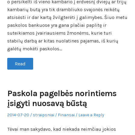
o persikelti iš vieno kambario į erdvesnį dviejų ar trijų
kambarių butą yra tik drambliuko svajonės reikėtų
atsisėsti ir dar kartą žvilgterėti į galimybes. Šiuo metu
paskolos bankuose yra gana plačiai paplitę ir
suteikiamos įvairiausiems žmonėms, kurie turi
stabilų darbą ar kitas nuolatines pajamas, iš kurių
galėtų mokėti paskolos…
Read
Paskola pagelbės norintiems
įsigyti nuosavą būstą
Posted
Author
Posted
2014-07-20
straipsniai
Finansai
Leave a Reply
on
in
Tėvai man sakydavo, kad niekada neimčiau jokios