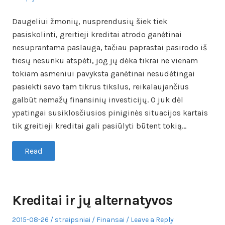
Daugeliui žmonių, nusprendusių šiek tiek
pasiskolinti, greitieji kreditai atrodo ganėtinai
nesuprantama paslauga, tačiau paprastai pasirodo iš
tiesų nesunku atspėti, jog jų dėka tikrai ne vienam
tokiam asmeniui pavyksta ganėtinai nesudėtingai
pasiekti savo tam tikrus tikslus, reikalaujančius
galbūt nemažų finansinių investicijų. O juk dėl
ypatingai susiklosčiusios piniginės situacijos kartais
tik greitieji kreditai gali pasiūlyti būtent tokią…
Read
Kreditai ir jų alternatyvos
Posted
Author
Posted
2015-08-26
straipsniai
Finansai
Leave a Reply