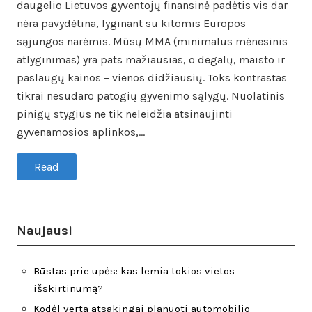
daugelio Lietuvos gyventojų finansinė padėtis vis dar
nėra pavydėtina, lyginant su kitomis Europos
sąjungos narėmis. Mūsų MMA (minimalus mėnesinis
atlyginimas) yra pats mažiausias, o degalų, maisto ir
paslaugų kainos – vienos didžiausių. Toks kontrastas
tikrai nesudaro patogių gyvenimo sąlygų. Nuolatinis
pinigų stygius ne tik neleidžia atsinaujinti
gyvenamosios aplinkos,…
Read
Naujausi
Būstas prie upės: kas lemia tokios vietos
išskirtinumą?
Kodėl verta atsakingai planuoti automobilio