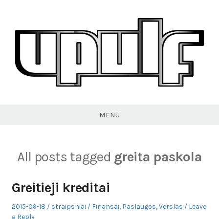
Skip
to
content
VPULF
MENU
All posts tagged
greita paskola
Greitieji kreditai
Posted
Author
Posted
2015-09-18
straipsniai
Finansai
,
Paslaugos
,
Verslas
Leave
on
in
a Reply