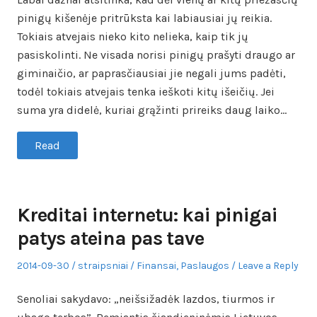
pinigų kišenėje pritrūksta kai labiausiai jų reikia.
Tokiais atvejais nieko kito nelieka, kaip tik jų
pasiskolinti. Ne visada norisi pinigų prašyti draugo ar
giminaičio, ar paprasčiausiai jie negali jums padėti,
todėl tokiais atvejais tenka ieškoti kitų išeičių. Jei
suma yra didelė, kuriai grąžinti prireiks daug laiko…
Read
Kreditai internetu: kai pinigai
patys ateina pas tave
Posted
Author
Posted
2014-09-30
straipsniai
Finansai
,
Paslaugos
Leave a Reply
on
in
Senoliai sakydavo: „neišsižadėk lazdos, tiurmos ir