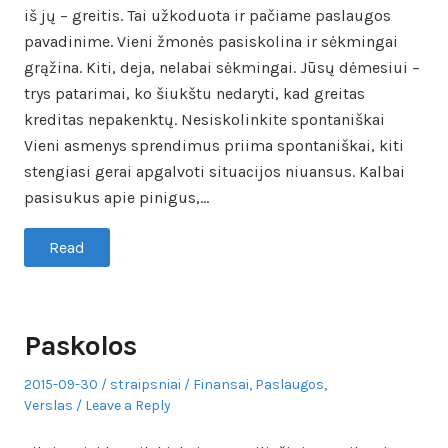
iš jų – greitis. Tai užkoduota ir pačiame paslaugos
pavadinime. Vieni žmonės pasiskolina ir sėkmingai
grąžina. Kiti, deja, nelabai sėkmingai. Jūsų dėmesiui –
trys patarimai, ko šiukštu nedaryti, kad greitas
kreditas nepakenktų. Nesiskolinkite spontaniškai
Vieni asmenys sprendimus priima spontaniškai, kiti
stengiasi gerai apgalvoti situacijos niuansus. Kalbai
pasisukus apie pinigus,…
Read
Paskolos
Posted
Author
Posted
2015-09-30
straipsniai
Finansai
,
Paslaugos
,
on
in
Verslas
Leave a Reply