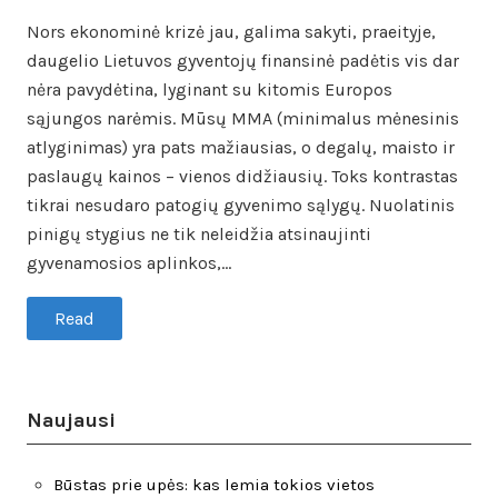
on
in
Nors ekonominė krizė jau, galima sakyti, praeityje,
daugelio Lietuvos gyventojų finansinė padėtis vis dar
nėra pavydėtina, lyginant su kitomis Europos
sąjungos narėmis. Mūsų MMA (minimalus mėnesinis
atlyginimas) yra pats mažiausias, o degalų, maisto ir
paslaugų kainos – vienos didžiausių. Toks kontrastas
tikrai nesudaro patogių gyvenimo sąlygų. Nuolatinis
pinigų stygius ne tik neleidžia atsinaujinti
gyvenamosios aplinkos,…
Read
Naujausi
Būstas prie upės: kas lemia tokios vietos