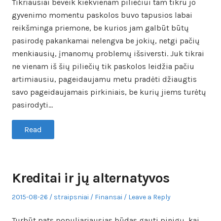
Tikriausiai beveik kiekvienam piliečiui tam tikru jo
gyvenimo momentu paskolos buvo tapusios labai
reikšminga priemone, be kurios jam galbūt būtų
pasirodę pakankamai nelengva be jokių, netgi pačių
menkiausių, įmanomų problemų išsiversti. Juk tikrai
ne vienam iš šių piliečių tik paskolos leidžia pačiu
artimiausiu, pageidaujamu metu pradėti džiaugtis
savo pageidaujamais pirkiniais, be kurių jiems turėtų
pasirodyti…
Read
Kreditai ir jų alternatyvos
Posted
Author
Posted
2015-08-26
straipsniai
Finansai
Leave a Reply
on
in
Turbūt pats populiariausias būdas gauti pinigų, kai