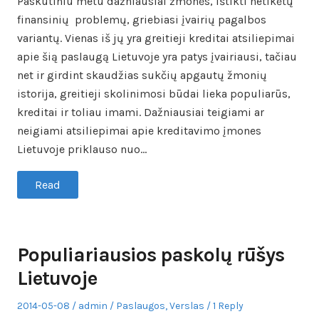
Paskutiniu metu dažniausiai žmonės, ištikti netikėtų
finansinių problemų, griebiasi įvairių pagalbos
variantų. Vienas iš jų yra greitieji kreditai atsiliepimai
apie šią paslaugą Lietuvoje yra patys įvairiausi, tačiau
net ir girdint skaudžias sukčių apgautų žmonių
istorija, greitieji skolinimosi būdai lieka populiarūs,
kreditai ir toliau imami. Dažniausiai teigiami ar
neigiami atsiliepimai apie kreditavimo įmones
Lietuvoje priklauso nuo…
Read
Populiariausios paskolų rūšys
Lietuvoje
Posted
Author
Posted
2014-05-08
admin
Paslaugos
,
Verslas
1 Reply