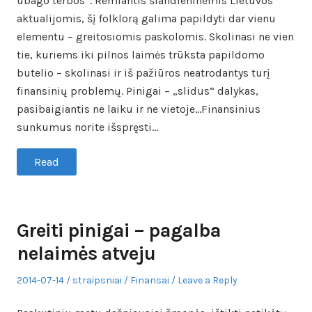
ubago terbos”. Remiantis šiandieninėmis Lietuvos
aktualijomis, šį folklorą galima papildyti dar vienu
elementu – greitosiomis paskolomis. Skolinasi ne vien
tie, kuriems iki pilnos laimės trūksta papildomo
butelio – skolinasi ir iš pažiūros neatrodantys turį
finansinių problemų. Pinigai – „slidus“ dalykas,
pasibaigiantis ne laiku ir ne vietoje…Finansinius
sunkumus norite išspręsti…
Read
Greiti pinigai – pagalba
nelaimės atveju
Posted
Author
Posted
2014-07-14
straipsniai
Finansai
Leave a Reply
on
in