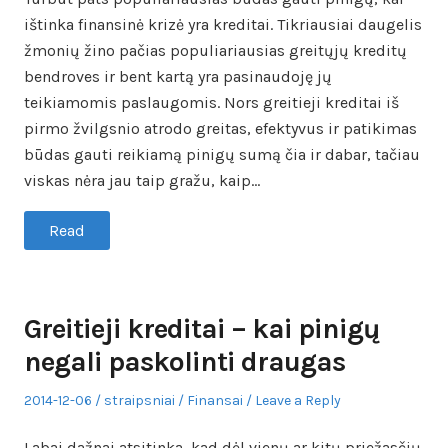
ištinka finansinė krizė yra kreditai. Tikriausiai daugelis
žmonių žino pačias populiariausias greitųjų kreditų
bendroves ir bent kartą yra pasinaudoję jų
teikiamomis paslaugomis. Nors greitieji kreditai iš
pirmo žvilgsnio atrodo greitas, efektyvus ir patikimas
būdas gauti reikiamą pinigų sumą čia ir dabar, tačiau
viskas nėra jau taip gražu, kaip…
Read
Greitieji kreditai – kai pinigų
negali paskolinti draugas
Posted
Author
Posted
2014-12-06
straipsniai
Finansai
Leave a Reply
on
in
Labai dažnai atsitinka, kad dėl vienų ar kitų priežasčių