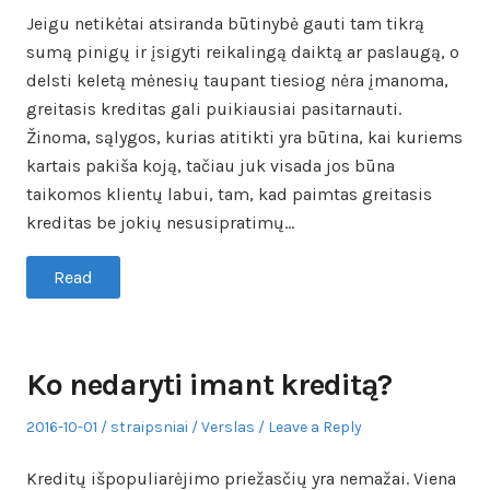
Jeigu netikėtai atsiranda būtinybė gauti tam tikrą
sumą pinigų ir įsigyti reikalingą daiktą ar paslaugą, o
delsti keletą mėnesių taupant tiesiog nėra įmanoma,
greitasis kreditas gali puikiausiai pasitarnauti.
Žinoma, sąlygos, kurias atitikti yra būtina, kai kuriems
kartais pakiša koją, tačiau juk visada jos būna
taikomos klientų labui, tam, kad paimtas greitasis
kreditas be jokių nesusipratimų…
Read
Ko nedaryti imant kreditą?
Posted
Author
Posted
2016-10-01
straipsniai
Verslas
Leave a Reply
on
in
Kreditų išpopuliarėjimo priežasčių yra nemažai. Viena