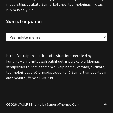
madą, stilių, sveikatą, šeimą, keliones, technologijas ir kitus
rūpimus dalykus.
Seni straipsniai
Seni
straipsniai
https://straipsniukai.lt
– tai atviras interneto leidinys,
kuriame visi norintys gali publikuoti ir perskaityti įdomius
straipsnius tokiomis temomis, kaip namai, verslas, sveikata,
technologijos, grožis, mada, visuomenė, šeima, transportas ir
automobiliai, žemės ūkis ir kt.
©2026 VPULF
| Theme by
SuperbThemes.Com