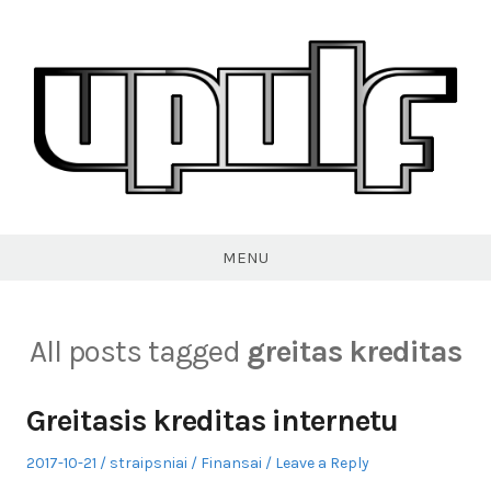
Skip
to
content
VPULF
MENU
All posts tagged
greitas kreditas
Greitasis kreditas internetu
Posted
Author
Posted
2017-10-21
straipsniai
Finansai
Leave a Reply
on
in