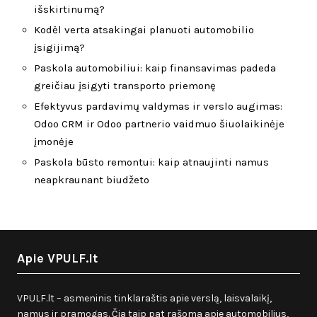
išskirtinumą?
Kodėl verta atsakingai planuoti automobilio
įsigijimą?
Paskola automobiliui: kaip finansavimas padeda
greičiau įsigyti transporto priemonę
Efektyvus pardavimų valdymas ir verslo augimas:
Odoo CRM ir Odoo partnerio vaidmuo šiuolaikinėje
įmonėje
Paskola būsto remontui: kaip atnaujinti namus
neapkraunant biudžeto
Apie VPULF.lt
VPULF.lt – asmeninis tinklaraštis apie verslą, laisvalaikį,
namus ir pramogas. Čia taip pat rašoma apie automobilius,