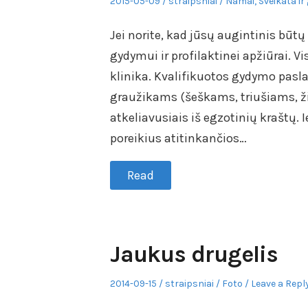
Posted
Author
Posted
2015-05-09
straipsniai
Namai
,
Sveikata ir
on
in
Jei norite, kad jūsų augintinis būtų s
gydymui ir profilaktinei apžiūrai. V
klinika. Kvalifikuotos gydymo pasla
graužikams (šeškams, triušiams, ži
atkeliavusiais iš egzotinių kraštų.
poreikius atitinkančios…
Read
Jaukus drugelis
Posted
Author
Posted
2014-09-15
straipsniai
Foto
Leave a Repl
on
in