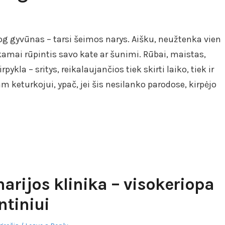
jog gyvūnas – tarsi šeimos narys. Aišku, neužtenka vien
nkamai rūpintis savo kate ar šunimi. Rūbai, maistas,
pykla – sritys, reikalaujančios tiek skirti laiko, tiek ir
 keturkojui, ypač, jei šis nesilanko parodose, kirpėjo
narijos klinika – visokeriopa
ntiniui