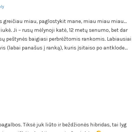
ply
tės greičiau miau, paglostykit mane, miau miau miau…
ukė. Ji – rusų mėlynoji katė, 12 metų senumo, bet dar
ūsų peštynės baigiasi perbrėžtomis rankomis. Labiausiai
yvis (labai panašus į ranką), kuris įsitaiso po antklode…
albos. Tiksė juk liūto ir beždžionės hibridas, tai lyg