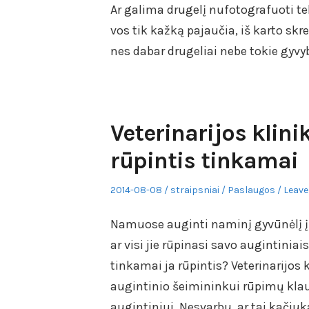
Ar galima drugelį nufotografuoti tele
vos tik kažką pajaučia, iš karto skr
nes dabar drugeliai nebe tokie gyvyb
Veterinarijos klini
rūpintis tinkamai
Posted
Author
Posted
2014-08-08
straipsniai
Paslaugos
Leave
on
in
Namuose auginti naminį gyvūnėlį įpr
ar visi jie rūpinasi savo augintiniai
tinkamai ja rūpintis? Veterinarijos 
augintinio šeimininkui rūpimų kla
augintiniui. Nesvarbu, ar tai kači