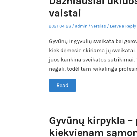
Dažniausiai ūkiuo
vaistai
Posted
Author
Posted
2021-04-28
admin
Verslas
Leave a Reply
on
in
Gyvūnų ir gyvulių sveikata bei gerov
kiek dėmesio skiriama jų sveikatai. 
juos kankina sveikatos sutrikimai. T
negali, todėl tam reikalinga profesi
Read
Gyvūnų kirpykla – 
kiekvienam sąmon