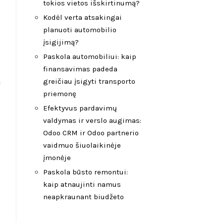
tokios vietos išskirtinumą?
Kodėl verta atsakingai
planuoti automobilio
įsigijimą?
Paskola automobiliui: kaip
finansavimas padeda
a
greičiau įsigyti transporto
priemonę
Efektyvus pardavimų
valdymas ir verslo augimas:
Odoo CRM ir Odoo partnerio
vaidmuo šiuolaikinėje
įmonėje
Paskola būsto remontui:
kaip atnaujinti namus
neapkraunant biudžeto