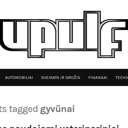
AUTOMOBILIAI
SVEIKATA IR GROŽIS
FINANSAI
TECHN
sts tagged
gyvūnai