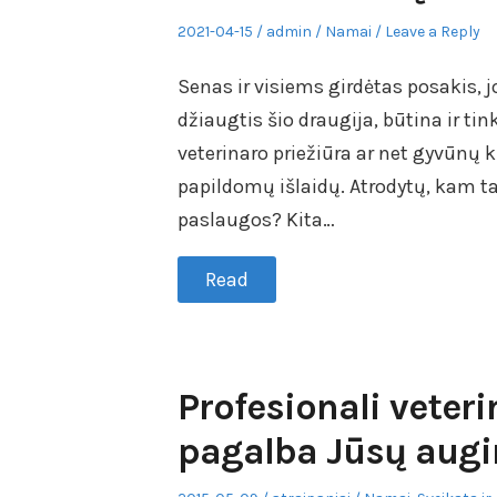
Posted
Author
Posted
2021-04-15
admin
Namai
Leave a Reply
on
in
Senas ir visiems girdėtas posakis, 
džiaugtis šio draugija, būtina ir ti
veterinaro priežiūra ar net gyvūnų kir
papildomų išlaidų. Atrodytų, kam tam
paslaugos? Kita…
Read
Profesionali veteri
pagalba Jūsų augi