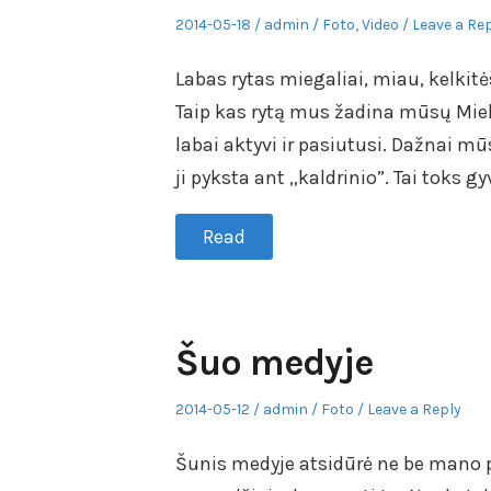
Posted
Author
Posted
2014-05-18
admin
Foto
,
Video
Leave a Re
on
in
Labas rytas miegaliai, miau, kelki
Taip kas rytą mus žadina mūsų Mieli
labai aktyvi ir pasiutusi. Dažnai m
ji pyksta ant „kaldrinio”. Tai toks g
Read
Šuo medyje
Posted
Author
Posted
2014-05-12
admin
Foto
Leave a Reply
on
in
Šunis medyje atsidūrė ne be mano pag