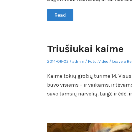
Read
Triušiukai kaime
Posted
Author
Posted
2014-06-02
admin
Foto
,
Video
Leave a Re
on
in
Kaime tokių grožių turime 14. Visu
buvo visiems – ir vaikams, ir tėvam
savo tamsių narvelių. Laigė ir ėdė,