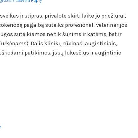
 grožis
Leave a Reply
veikas ir stiprus, privalote skirti laiko jo priežiūrai,
isokeriopą pagalbą suteiks profesionali veterinarijos
ugos suteikiamos ne tik šunims ir katėms, bet ir
urkėnams). Dalis klinikų rūpinasi augintiniais,
 Ieškodami patikimos, jūsų lūkesčius ir augintinio
y