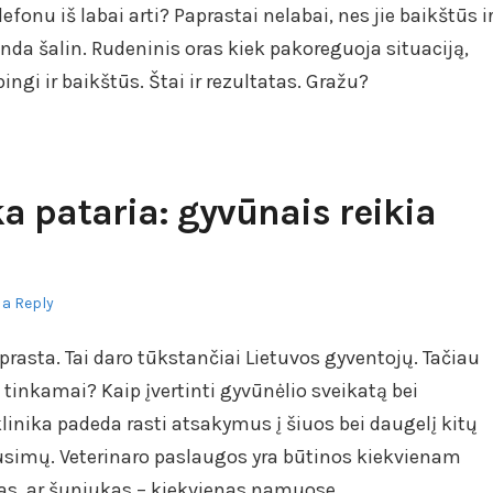
fonu iš labai arti? Paprastai nelabai, nes jie baikštūs i
enda šalin. Rudeninis oras kiek pakoreguoja situaciją,
ingi ir baikštūs. Štai ir rezultatas. Gražu?
ka pataria: gyvūnais reikia
 a Reply
asta. Tai daro tūkstančiai Lietuvos gyventojų. Tačiau
s tinkamai? Kaip įvertinti gyvūnėlio sveikatą bei
klinika padeda rasti atsakymus į šiuos bei daugelį kitų
usimų. Veterinaro paslaugos yra būtinos kiekvienam
ukas, ar šuniukas – kiekvienas namuose…