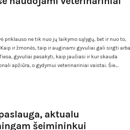
se naudojami veterinariniai
ė priklauso ne tik nuo jų laikymo sąlygų, bet ir nuo to,
Kaip ir žmonės, taip ir auginami gyvuliai gali sirgti arb
iesa, gyvuliai pasakyti, kaip jaučiasi ir kur skauda
onali apžiūra, o gydymui veterinariniai vaistai. Šie…
paslauga, aktualu
ingam šeimininkui