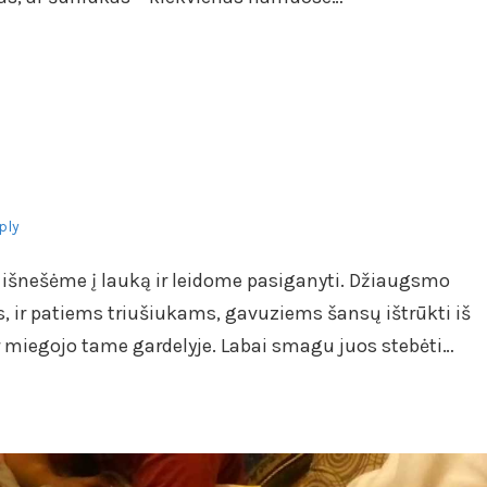
ply
s išnešėme į lauką ir leidome pasiganyti. Džiaugsmo
s, ir patiems triušiukams, gavuziems šansų ištrūkti iš
 ir miegojo tame gardelyje. Labai smagu juos stebėti…