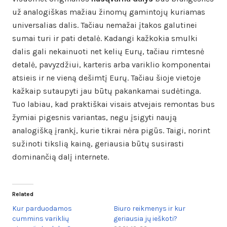
už analogiškas mažiau žinomų gamintojų kuriamas
universalias dalis. Tačiau nemažai įtakos galutinei
sumai turi ir pati detalė. Kadangi kažkokia smulki
dalis gali nekainuoti net kelių Eurų, tačiau rimtesnė
detalė, pavyzdžiui, karteris arba variklio komponentai
atsieis ir ne vieną dešimtį Eurų. Tačiau šioje vietoje
kažkaip sutaupyti jau būtų pakankamai sudėtinga.
Tuo labiau, kad praktiškai visais atvejais remontas bus
žymiai pigesnis variantas, negu įsigyti naują
analogišką įrankį, kurie tikrai nėra pigūs. Taigi, norint
sužinoti tikslią kainą, geriausia būtų susirasti
dominančią dalį internete.
Related
Kur parduodamos
Biuro reikmenys ir kur
cummins variklių
geriausia jų ieškoti?