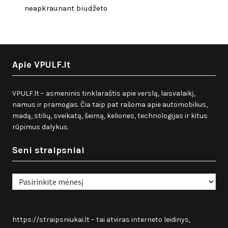
neapkraunant biudžeto
Apie VPULF.lt
VPULF.lt – asmeninis tinklaraštis apie verslą, laisvalaikį,
namus ir pramogas. Čia taip pat rašoma apie automobilius,
madą, stilių, sveikatą, šeimą, keliones, technologijas ir kitus
rūpimus dalykus.
Seni straipsniai
Seni
straipsniai
https://straipsniukai.lt
– tai atviras interneto leidinys,