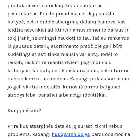
produktai vertinami kaip tikrai patikimas
pasirinkimas. Prie to prisideda ne tik jų aukšta
kokybė, bet ir didelė atsarginių detalių įvairovė. Kas
leidžia nesunkiai atlikti reikiamus remonto darbus ir
tokį įrankį sėkmingai naudoti toliau. Tačiau renkantis
iš gausaus detalių asortimento pradžioje gali būti
sudėtinga atrasti tinkamiausią variantą. Todėl jo
reikėtų ieškoti remiantis dviem pagrindiniais
kriterijais. Tai būtų ne tik ieškoma dalis, bet ir turimo
įrankio konkretus modelis. Kadangi priklausomai nuo
jo gali skirtis ir detalės, kurios iš pirmo žvilgsnio
atrodys labai panašiai arba netgi identiškai.
Kur jų ieškoti?
Prireikus atsarginės detalės ją surasti tikrai nebus
problema, kadangi
husqvarna dalys
parduodamos ne