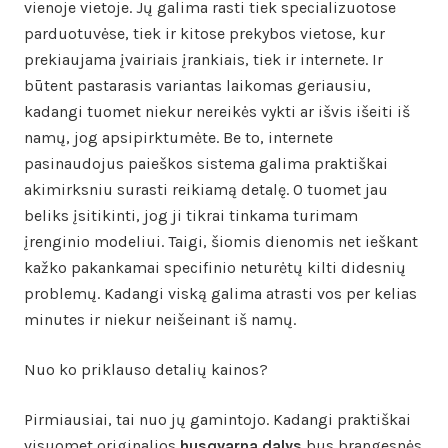
vienoje vietoje. Jų galima rasti tiek specializuotose
parduotuvėse, tiek ir kitose prekybos vietose, kur
prekiaujama įvairiais įrankiais, tiek ir internete. Ir
būtent pastarasis variantas laikomas geriausiu,
kadangi tuomet niekur nereikės vykti ar išvis išeiti iš
namų, jog apsipirktumėte. Be to, internete
pasinaudojus paieškos sistema galima praktiškai
akimirksniu surasti reikiamą detalę. O tuomet jau
beliks įsitikinti, jog ji tikrai tinkama turimam
įrenginio modeliui. Taigi, šiomis dienomis net ieškant
kažko pakankamai specifinio neturėtų kilti didesnių
problemų. Kadangi viską galima atrasti vos per kelias
minutes ir niekur neišeinant iš namų.
Nuo ko priklauso detalių kainos?
Pirmiausiai, tai nuo jų gamintojo. Kadangi praktiškai
visuomet originalios
husqvarna dalys
bus brangesnės