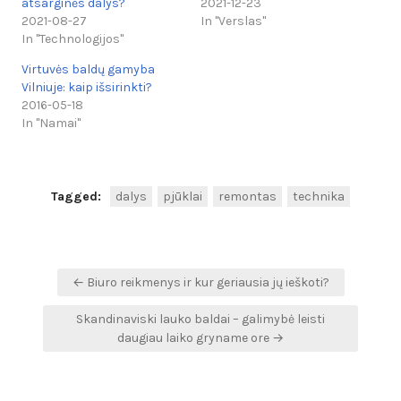
atsarginės dalys?
2021-12-23
2021-08-27
In "Verslas"
In "Technologijos"
Virtuvės baldų gamyba
Vilniuje: kaip išsirinkti?
2016-05-18
In "Namai"
Tagged:
dalys
pjūklai
remontas
technika
Navigacija
← Biuro reikmenys ir kur geriausia jų ieškoti?
tarp
Skandinaviski lauko baldai – galimybė leisti
įrašų
daugiau laiko gryname ore →