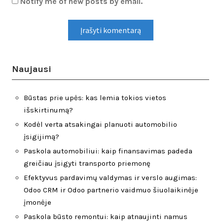
Notify me of new posts by email.
Naujausi
Būstas prie upės: kas lemia tokios vietos
išskirtinumą?
Kodėl verta atsakingai planuoti automobilio
įsigijimą?
Paskola automobiliui: kaip finansavimas padeda
greičiau įsigyti transporto priemonę
Efektyvus pardavimų valdymas ir verslo augimas:
Odoo CRM ir Odoo partnerio vaidmuo šiuolaikinėje
įmonėje
Paskola būsto remontui: kaip atnaujinti namus