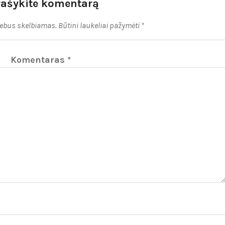
rašykite komentarą
nebus skelbiamas.
Būtini laukeliai pažymėti
*
Komentaras
*