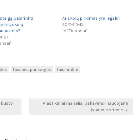
staigą pasirinkti
Ar skolų pirkimas yra legalu?
tiems skolų
2021-05-15
nasavimo?
In "Finansai"
4-27
ansai"
olos
teisinės paslaugos
teisininkai
i būsto
Plastikiniai maišeliai pakavimui naudojami
įvairiose srityse →