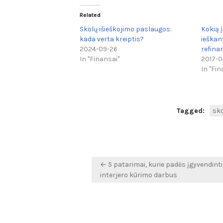
Related
Skolų išieškojimo paslaugos:
Kokią į
kada verta kreiptis?
ieškan
2024-09-26
refina
In "Finansai"
2017-0
In "Fin
Tagged:
sk
Navigacija
← 5 patarimai, kurie padės įgyvendint
tarp
interjero kūrimo darbus
įrašų