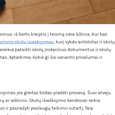
smuo, iš karto kreiptis į teismą nėra būtina. Kur kas
isminis skolu isieskojimas
, kurį vykdo antstoliai ir skolų
tereikia pateikti skolą įrodančius dokumentus ir skolų
ėtas. Aptarkime, kokie gi šio varianto privalumai ir
kojimas yra greitas būdas pradėti procesą. Šiuo atveju
 ar ieškinio. Skolų išieškojimo bendrovei reikia
s ir pasirašyti paslaugų teikimo sutartį. Taip