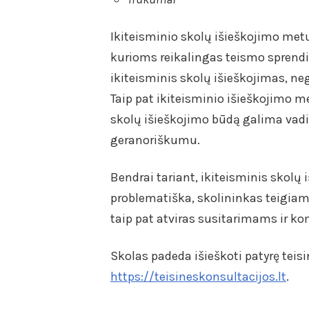
Ikiteisminio skolų išieškojimo metu
kurioms reikalingas teismo sprend
ikiteisminis skolų išieškojimas, neg
Taip pat ikiteisminio išieškojimo m
skolų išieškojimo būdą galima vadin
geranoriškumu.
Bendrai tariant, ikiteisminis skolų
problematiška, skolininkas teigiam
taip pat atviras susitarimams ir 
Skolas padeda išieškoti patyrę teisi
https://teisineskonsultacijos.lt
.