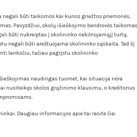
 negali būti taikomos kai kurios griežtos priemonės,
imas. Pavyzdžiui, skolų išieškojimo bendrovės taikoma
ali būti nukreiptas į skolininko nekilnojamąjį turtą.
etu negali būti areštuojama skolininko sąskaita. Tad šį
ti lanksčiu, tačiau pagrįstu skolininko
 išieškojimas naudingas tuomet, kai situacija nėra
ai nusiteikęs skolos grąžinimo klausimu, o kreditorius
kompromisams.
ninkai. Daugiau informacijos apie tai rasite čia: