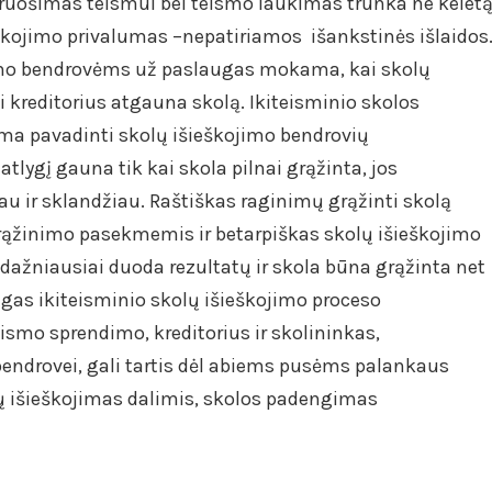
ruošimas teismui bei teismo laukimas trunka ne kelet
eškojimo privalumas –nepatiriamos išankstinės išlaidos
ojimo bendrovėms už paslaugas mokama, kai skolų
kai kreditorius atgauna skolą. Ikiteisminio skolos
ima pavadinti skolų išieškojimo bendrovių
tlygį gauna tik kai skola pilnai grąžinta, jos
iau ir sklandžiau. Raštiškas raginimų grąžinti skolą
ąžinimo pasekmemis ir betarpiškas skolų išieškojimo
ažniausiai duoda rezultatų ir skola būna grąžinta net
ingas ikiteisminio skolų išieškojimo proceso
ismo sprendimo, kreditorius ir skolininkas,
bendrovei, gali tartis dėl abiems pusėms palankaus
lų išieškojimas dalimis, skolos padengimas