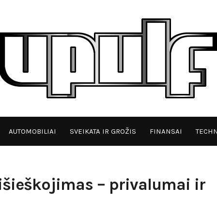
AUTOMOBILIAI
SVEIKATA IR GROŽIS
FINANSAI
TECHN
išieškojimas – privalumai ir