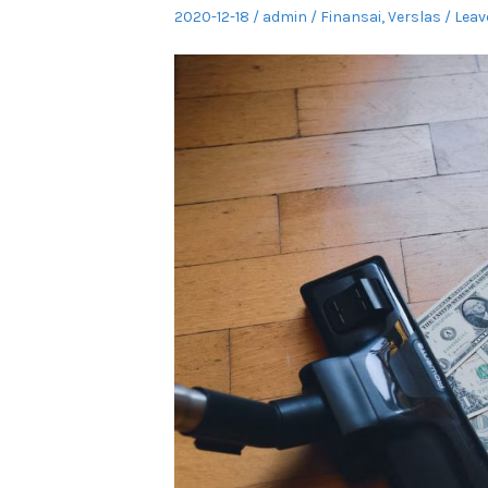
Posted
Author
Posted
2020-12-18
admin
Finansai
,
Verslas
Leav
on
in