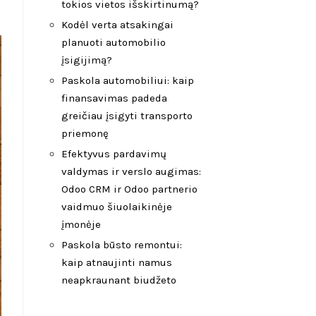
tokios vietos išskirtinumą?
Kodėl verta atsakingai
planuoti automobilio
įsigijimą?
Paskola automobiliui: kaip
finansavimas padeda
greičiau įsigyti transporto
priemonę
Efektyvus pardavimų
valdymas ir verslo augimas:
Odoo CRM ir Odoo partnerio
vaidmuo šiuolaikinėje
įmonėje
Paskola būsto remontui:
kaip atnaujinti namus
neapkraunant biudžeto