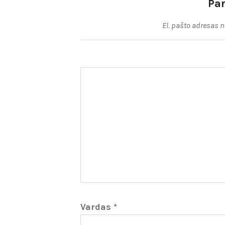
Pa
El. pašto adresas 
Vardas
*