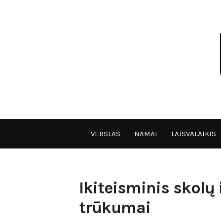
Skip
to
content
VPULF
VERSLAS
NAMAI
LAISVALAIKIS
Ikiteisminis skolų 
trūkumai