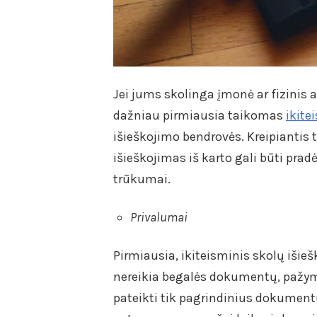
Jei jums skolinga įmonė ar fizinis a
dažniau pirmiausia taikomas
ikite
išieškojimo bendrovės. Kreipiantis 
išieškojimas iš karto gali būti prad
trūkumai.
Privalumai
Pirmiausia, ikiteisminis skolų išieš
nereikia begalės dokumentų, pažymų
pateikti tik pagrindinius dokumentu