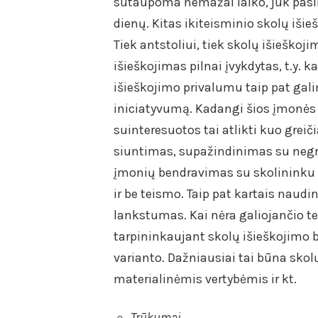
sutaupoma nemažai laiko, juk pasi
dienų. Kitas ikiteisminio skolų iši
Tiek antstoliui, tiek skolų išiešk
išieškojimas pilnai įvykdytas, t.y. 
išieškojimo privalumu taip pat gal
iniciatyvumą. Kadangi šios įmonės a
suinteresuotos tai atlikti kuo greič
siuntimas, supažindinimas su negr
įmonių bendravimas su skolininku d
ir be teismo. Taip pat kartais naud
lankstumas. Kai nėra galiojančio te
tarpininkaujant skolų išieškojimo 
varianto. Dažniausiai tai būna sko
materialinėmis vertybėmis ir kt.
Trūkumai