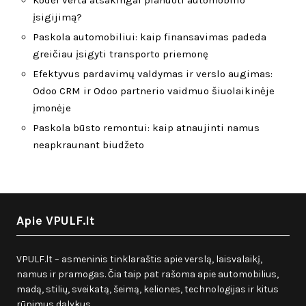
įsigijimą?
Paskola automobiliui: kaip finansavimas padeda
greičiau įsigyti transporto priemonę
Efektyvus pardavimų valdymas ir verslo augimas:
Odoo CRM ir Odoo partnerio vaidmuo šiuolaikinėje
įmonėje
Paskola būsto remontui: kaip atnaujinti namus
neapkraunant biudžeto
Apie VPULF.lt
VPULF.lt – asmeninis tinklaraštis apie verslą, laisvalaikį,
namus ir pramogas. Čia taip pat rašoma apie automobilius,
madą, stilių, sveikatą, šeimą, keliones, technologijas ir kitus
rūpimus dalykus.