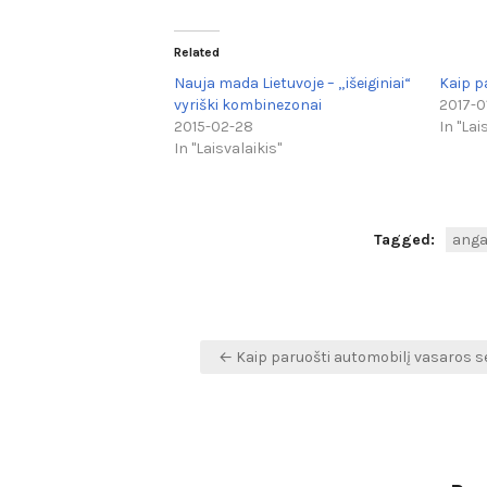
Related
Nauja mada Lietuvoje – „išeiginiai“
Kaip p
vyriški kombinezonai
2017-0
2015-02-28
In "Lai
In "Laisvalaikis"
Tagged:
anga
Navigacija
← Kaip paruošti automobilį vasaros s
tarp
įrašų