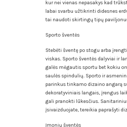
kur nei vienas nepasakys kad trūk
labai svarbu užtikrinti didesnes erd
tai naudoti skirtingų tipų paviljonu
Sporto šventės
Stebėti šventę po stogu arba įreng
viskas. Sporto šventės dalyviai ir l
galės mėgautis sportu bet kokiu or
saulės spindulių. Sporto ir asmeni
parinkus tinkamo dizaino angarą s
dekoratyviniais langais, įrengus la
gali pranokti lūkesčius. Sanitarini
įsivaizduojate, tereikia paprašyti d
Įmonių šventės