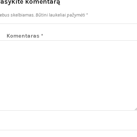
rašykite komentarą
nebus skelbiamas.
Būtini laukeliai pažymėti
*
Komentaras
*