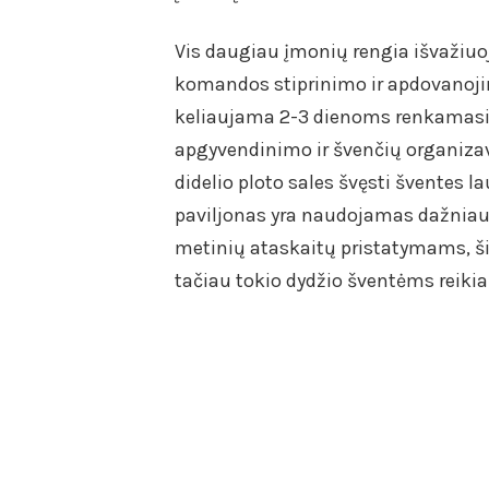
Vis daugiau įmonių rengia išvažiuo
komandos stiprinimo ir apdovanojimo
keliaujama 2-3 dienoms renkamasi 
apgyvendinimo ir švenčių organizav
didelio ploto sales švęsti šventes 
paviljonas yra naudojamas dažniau
metinių ataskaitų pristatymams, šie
tačiau tokio dydžio šventėms reikia