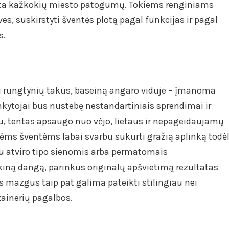
sta kažkokių miesto patogumų. Tokiems renginiams
ves, suskirstyti šventės plotą pagal funkcijas ir pagal
s.
ti rungtynių takus, baseiną angaro viduje – įmanoma
ankytojai bus nustebę nestandartiniais sprendimai ir
u, tentas apsaugo nuo vėjo, lietaus ir nepageidaujamų
nėms šventėms labai svarbu sukurti gražią aplinką todė
u atviro tipo sienomis arba permatomais
ikiną dangą, parinkus originalų apšvietimą rezultatas
us mazgus taip pat galima pateikti stilingiau nei
izainerių pagalbos.