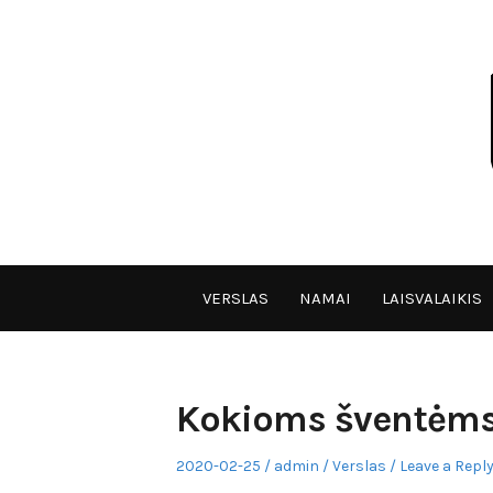
Skip
to
content
VPULF
VERSLAS
NAMAI
LAISVALAIKIS
Kokioms šventėms t
Posted
Author
Posted
2020-02-25
admin
Verslas
Leave a Repl
on
in