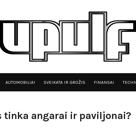
AUTOMOBILIAI
SVEIKATA IR GROŽIS
FINANSAI
TECHN
inka angarai ir paviljonai?
y