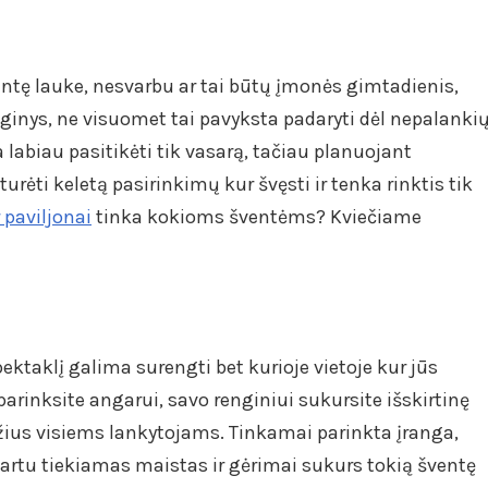
entę lauke, nesvarbu ar tai būtų įmonės gimtadienis,
nginys, ne visuomet tai pavyksta padaryti dėl nepalanki
labiau pasitikėti tik vasarą, tačiau planuojant
urėti keletą pasirinkimų kur švęsti ir tenka rinktis tik
 paviljonai
tinka kokioms šventėms? Kviečiame
ektaklį galima surengti bet kurioje vietoje kur jūs
parinksite angarui, savo renginiui sukursite išskirtinę
ius visiems lankytojams. Tinkamai parinkta įranga,
kartu tiekiamas maistas ir gėrimai sukurs tokią šventę