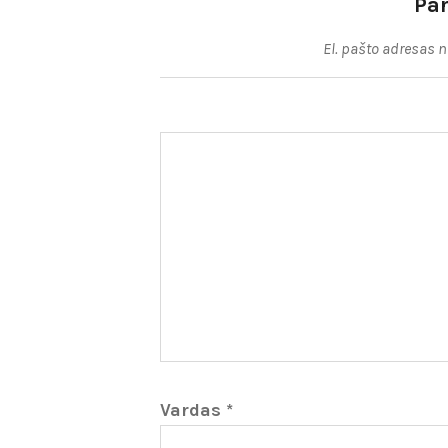
Pa
El. pašto adresas 
Vardas
*