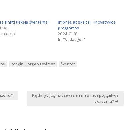
asirinkti tiekėją šventėms?
Įmonės apskaitai – inovatyvios
1-03
programos
svalaikis"
2024-01-19
In "Paslaugos"
rai
Renginių organizavimas
šventės
ezonui?
Ką daryti jog nuosavas namas netaptų galvos
skausmu? →