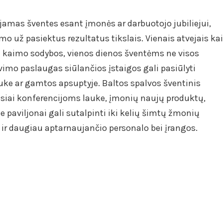
jamas šventes esant įmonės ar darbuotojo jubiliejui,
 už pasiektus rezultatus tikslais. Vienais atvejais kai
kaimo sodybos, vienos dienos šventėms ne visos
imo paslaugas siūlančios įstaigos gali pasiūlyti
lauke ar gamtos apsuptyje. Baltos spalvos šventinis
siai konferencijoms lauke, įmonių naujų produktų,
 paviljonai gali sutalpinti iki kelių šimtų žmonių
 ir daugiau aptarnaujančio personalo bei įrangos.