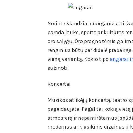
Norint sklandžiai suorganizuoti šv
paroda lauke, sporto ar kultūros re
oro sąlygų. Oro prognozėmis galima 
renginius būtų per didelė prabanga t
vieną variantą. Kokio tipo
angarai ir
sužinoti.
Koncertai
Muzikos atlikėjų koncertą, teatro sp
pageidaujate. Pagal tai kokią vietą 
atmosferą ir nepamirštamus įspūdž
modernus ar klasikinis dizainas ir 