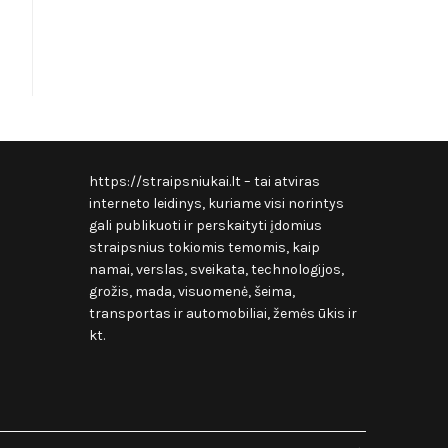
https://straipsniukai.lt
– tai atviras
interneto leidinys, kuriame visi norintys
gali publikuoti ir perskaityti įdomius
straipsnius tokiomis temomis, kaip
namai, verslas, sveikata, technologijos,
grožis, mada, visuomenė, šeima,
transportas ir automobiliai, žemės ūkis ir
kt.