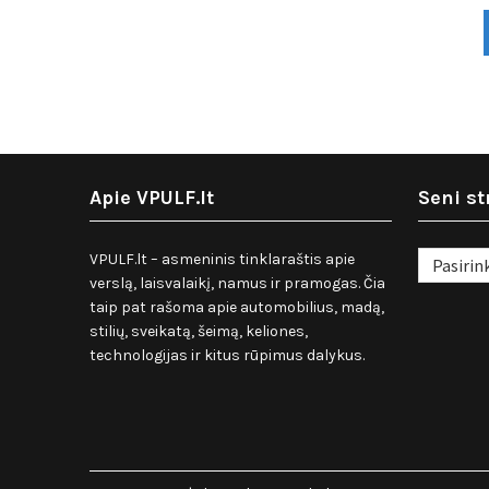
Apie VPULF.lt
Seni st
Seni
VPULF.lt – asmeninis tinklaraštis apie
straipsnia
verslą, laisvalaikį, namus ir pramogas. Čia
taip pat rašoma apie automobilius, madą,
stilių, sveikatą, šeimą, keliones,
technologijas ir kitus rūpimus dalykus.