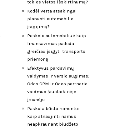
tokios vietos išskirtinumą?
Kodėl verta atsakingai
planuoti automobilio
įsigijimą?
ų
Paskola automobiliui: kaip
finansavimas padeda
greičiau įsigyti transporto
priemonę
Efektyvus pardavimų
valdymas ir verslo augimas:
Odoo CRM ir Odoo partnerio
vaidmuo šiuolaikinėje
įmonėje
Paskola būsto remontui:
kaip atnaujinti namus
neapkraunant biudžeto