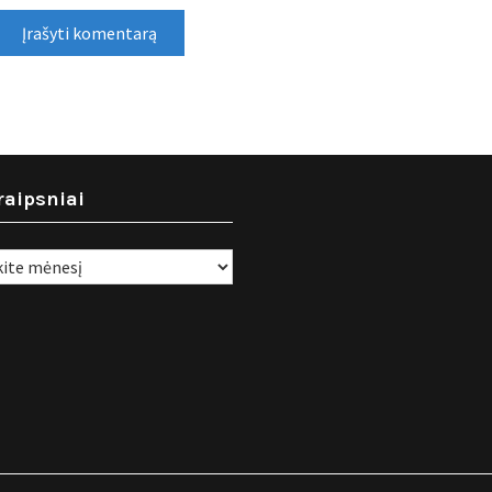
raipsniai
i