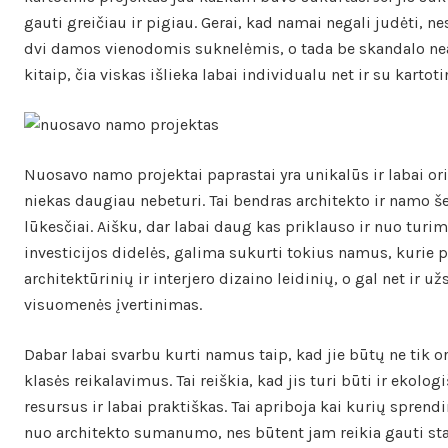
gauti greičiau ir pigiau. Gerai, kad namai negali judėti, ne
dvi damos vienodomis suknelėmis, o tada be skandalo nea
kitaip, čia viskas išlieka labai individualu net ir su kartoti
Nuosavo namo projektai paprastai yra unikalūs ir labai ori
niekas daugiau nebeturi. Tai bendras architekto ir namo š
lūkesčiai. Aišku, dar labai daug kas priklauso ir nuo turim
investicijos didelės, galima sukurti tokius namus, kurie 
architektūrinių ir interjero dizaino leidinių, o gal net ir u
visuomenės įvertinimas.
Dabar labai svarbu kurti namus taip, kad jie būtų ne tik or
klasės reikalavimus. Tai reiškia, kad jis turi būti ir ekol
resursus ir labai praktiškas. Tai apriboja kai kurių spren
nuo architekto sumanumo, nes būtent jam reikia gauti st