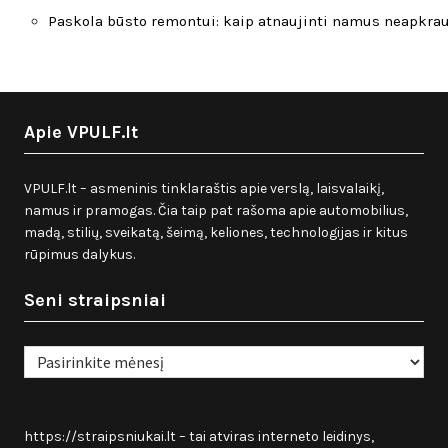
Paskola būsto remontui: kaip atnaujinti namus neapkra
Apie VPULF.lt
VPULF.lt – asmeninis tinklaraštis apie verslą, laisvalaikį,
namus ir pramogas. Čia taip pat rašoma apie automobilius,
madą, stilių, sveikatą, šeimą, keliones, technologijas ir kitus
rūpimus dalykus.
Seni straipsniai
Seni
straipsniai
https://straipsniukai.lt
– tai atviras interneto leidinys,