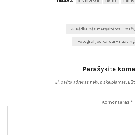
Tagged:
architektai
namai
namo 
Navigacija
← Pėdkelnės mergaitėms – mažųj
tarp
Fotografijos kursai – naudin
įrašų
Parašykite kome
El. pašto adresas nebus skelbiamas.
Būt
Komentaras
*