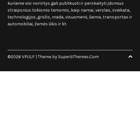
kuriame visi norintys gali publikuoti ir perskaityti įdomius
straipsnius tokiomis temomis, kaip namai, verslas, sveikata,
technologijos, grožis, mada, visuomenė, šeima, transportas ir
automobiliai, žemės ūkis ir kt.
©2026 VPULF
| Theme by
SuperbThemes.Com