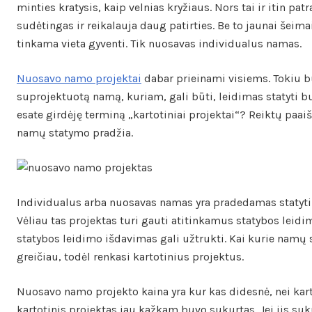
minties kratysis, kaip velnias kryžiaus. Nors tai ir itin pat
sudėtingas ir reikalauja daug patirties. Be to jaunai šeima
tinkama vieta gyventi. Tik nuosavas individualus namas.
Nuosavo namo projektai
dabar prieinami visiems. Tokiu bū
suprojektuotą namą, kuriam, gali būti, leidimas statyti 
esate girdėję terminą „kartotiniai projektai“? Reiktų paai
namų statymo pradžia.
Individualus arba nuosavas namas yra pradedamas statyti 
Vėliau tas projektas turi gauti atitinkamus statybos leidi
statybos leidimo išdavimas gali užtrukti. Kai kurie namų 
greičiau, todėl renkasi kartotinius projektus.
Nuosavo namo projekto kaina yra kur kas didesnė, nei karto
kartotinis projektas jau kažkam buvo sukurtas. Jei jis suk