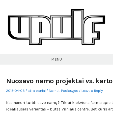
Skip
to
content
VPULF
MENU
Nuosavo namo projektai vs. kartot
Posted
Author
Posted
2015-04-08
straipsniai
Namai
,
Paslaugos
Leave a Reply
on
in
Kas nenori turėti savo namų? Tikrai kiekviena šeima apie 
idealiausias variantas – butas Vilniaus centre. Bet kuris ar