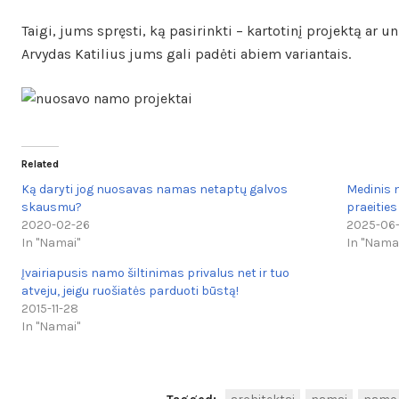
Taigi, jums spręsti, ką pasirinkti – kartotinį projektą ar 
Arvydas Katilius jums gali padėti abiem variantais.
Related
Ką daryti jog nuosavas namas netaptų galvos
Medinis 
skausmu?
praeitie
2020-02-26
2025-06
In "Namai"
In "Nama
Įvairiapusis namo šiltinimas privalus net ir tuo
atveju, jeigu ruošiatės parduoti būstą!
2015-11-28
In "Namai"