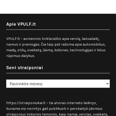
Apie VPULF.lt
VPULF.lt – asmeninis tinklaraštis apie verslą, laisvalaikį,
namus ir pramogas. Čia taip pat rašoma apie automobilius,
madą, stilių, sveikatą, šeimą, keliones, technologijas ir kitus
rūpimus dalykus.
Seni straipsniai
Seni
straipsniai
https://straipsniukai.lt
– tai atviras interneto leidinys,
kuriame visi norintys gali publikuoti ir perskaityti įdomius
straipsnius tokiomis temomis, kaip namai, verslas, sveikata,