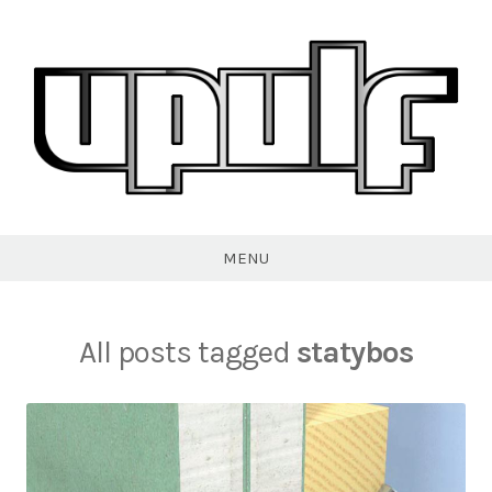
Skip
to
content
VPULF
MENU
All posts tagged
statybos