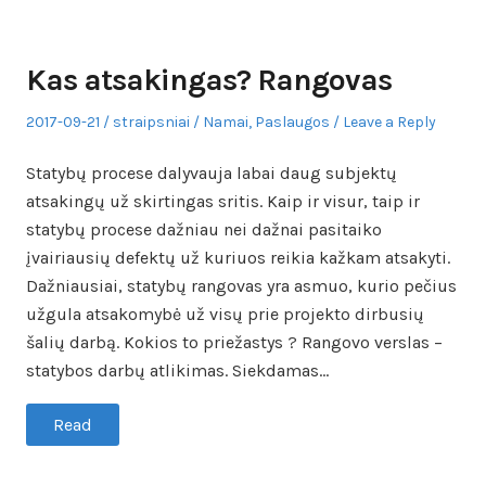
Kas atsakingas? Rangovas
Posted
Author
Posted
2017-09-21
straipsniai
Namai
,
Paslaugos
Leave a Reply
on
in
Statybų procese dalyvauja labai daug subjektų
atsakingų už skirtingas sritis. Kaip ir visur, taip ir
statybų procese dažniau nei dažnai pasitaiko
įvairiausių defektų už kuriuos reikia kažkam atsakyti.
Dažniausiai, statybų rangovas yra asmuo, kurio pečius
užgula atsakomybė už visų prie projekto dirbusių
šalių darbą. Kokios to priežastys ? Rangovo verslas –
statybos darbų atlikimas. Siekdamas…
Read