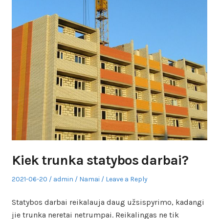
Kiek trunka statybos darbai?
Posted
Author
Posted
2021-06-20
admin
Namai
Leave a Reply
on
in
Statybos darbai reikalauja daug užsispyrimo, kadangi
jie trunka neretai netrumpai. Reikalingas ne tik