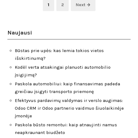
Įrašų
Page
Page
1
2
Next →
puslapiavimas
Naujausi
Būstas prie upės: kas lemia tokios vietos
išskirtinumą?
Kodėl verta atsakingai planuoti automobilio
įsigijimą?
Paskola automobiliui: kaip finansavimas padeda
greičiau įsigyti transporto priemonę
Efektyvus pardavimų valdymas ir verslo augimas:
Odoo CRM ir Odoo partnerio vaidmuo šiuolaikinėje
įmonėje
Paskola būsto remontui: kaip atnaujinti namus
neapkraunant biudžeto