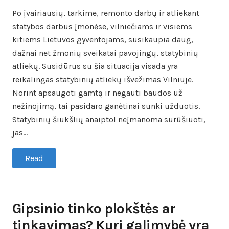
Po įvairiausių, tarkime, remonto darbų ir atliekant
statybos darbus įmonėse, vilniečiams ir visiems
kitiems Lietuvos gyventojams, susikaupia daug,
dažnai net žmonių sveikatai pavojingų, statybinių
atliekų. Susidūrus su šia situacija visada yra
reikalingas statybinių atliekų išvežimas Vilniuje.
Norint apsaugoti gamtą ir negauti baudos už
nežinojimą, tai pasidaro ganėtinai sunki užduotis.
Statybinių šiukšlių anaiptol neįmanoma surūšiuoti,
jas…
Read
Gipsinio tinko plokštės ar
tinkavimas? Kuri galimybė yra