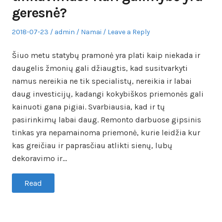
geresnė?
Posted
Author
Posted
2018-07-23
admin
Namai
Leave a Reply
on
in
Šiuo metu statybų pramonė yra plati kaip niekada ir
daugelis žmonių gali džiaugtis, kad susitvarkyti
namus nereikia ne tik specialistų, nereikia ir labai
daug investicijų, kadangi kokybiškos priemonės gali
kainuoti gana pigiai. Svarbiausia, kad ir tų
pasirinkimų labai daug. Remonto darbuose gipsinis
tinkas yra nepamainoma priemonė, kurie leidžia kur
kas greičiau ir paprasčiau atlikti sienų, lubų
dekoravimo ir…
Read