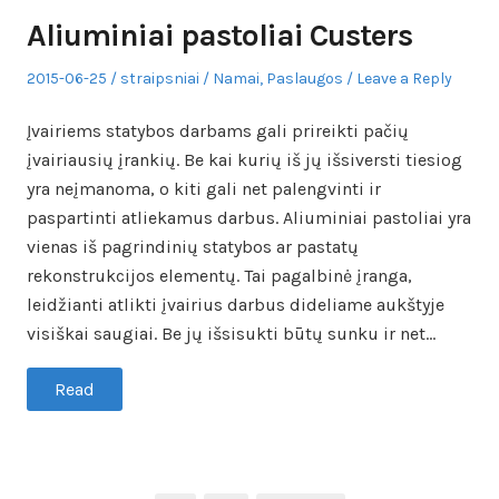
Aliuminiai pastoliai Custers
Posted
Author
Posted
2015-06-25
straipsniai
Namai
,
Paslaugos
Leave a Reply
on
in
Įvairiems statybos darbams gali prireikti pačių
įvairiausių įrankių. Be kai kurių iš jų išsiversti tiesiog
yra neįmanoma, o kiti gali net palengvinti ir
paspartinti atliekamus darbus. Aliuminiai pastoliai yra
vienas iš pagrindinių statybos ar pastatų
rekonstrukcijos elementų. Tai pagalbinė įranga,
leidžianti atlikti įvairius darbus dideliame aukštyje
visiškai saugiai. Be jų išsisukti būtų sunku ir net…
Read