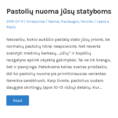
Pastolių nuoma jūsų statyboms
Posted
Author
Posted
2015-07-11
straipsniai
Namai
,
Paslaugos
,
Verslas
Leave a
on
in
Reply
Nesvarbu, kokio aukščio pastatą stato jūsų įmonė, be
normalių pastolių tikrai neapsieisite. Net neverta
svarstyti medinių karkasų, „ožių“ ir kopėčių
raizgalyno aplink objektą galimybės. Tai ne tik brangu,
bet ir pavojinga. Pateikiame kelias svarias priežastis,
dėl ko pastolių nuoma yra priimtiniausias variantas:
Nereikia sandėliuoti. Kaip žinote, pastolius sudaro
daugybė skirtingų (apie 10-15 rūšių) detalių. Kur…
Read