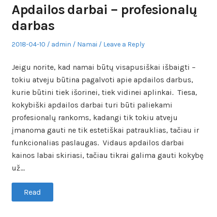
Apdailos darbai – profesionalų
darbas
Posted
Author
Posted
2018-04-10
admin
Namai
Leave a Reply
on
in
Jeigu norite, kad namai būtų visapusiškai išbaigti –
tokiu atveju būtina pagalvoti apie apdailos darbus,
kurie būtini tiek išorinei, tiek vidinei aplinkai. Tiesa,
kokybiški apdailos darbai turi būti paliekami
profesionalų rankoms, kadangi tik tokiu atveju
įmanoma gauti ne tik estetiškai patrauklias, tačiau ir
funkcionalias paslaugas. Vidaus apdailos darbai
kainos labai skiriasi, tačiau tikrai galima gauti kokybę
už…
Read