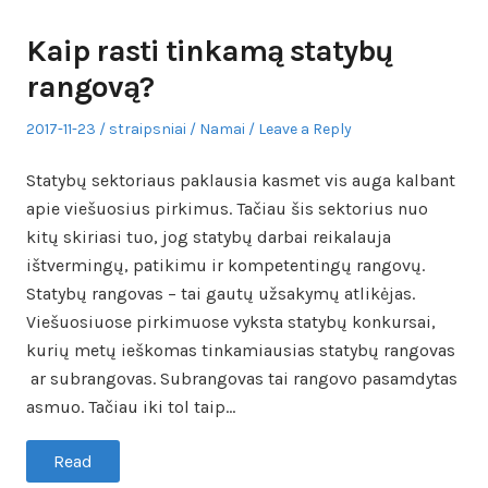
Kaip rasti tinkamą statybų
rangovą?
Posted
Author
Posted
2017-11-23
straipsniai
Namai
Leave a Reply
on
in
Statybų sektoriaus paklausia kasmet vis auga kalbant
apie viešuosius pirkimus. Tačiau šis sektorius nuo
kitų skiriasi tuo, jog statybų darbai reikalauja
ištvermingų, patikimu ir kompetentingų rangovų.
Statybų rangovas – tai gautų užsakymų atlikėjas.
Viešuosiuose pirkimuose vyksta statybų konkursai,
kurių metų ieškomas tinkamiausias statybų rangovas
ar subrangovas. Subrangovas tai rangovo pasamdytas
asmuo. Tačiau iki tol taip…
Read