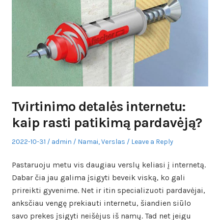
Tvirtinimo detalės internetu:
kaip rasti patikimą pardavėją?
Posted
Author
Posted
2022-10-31
admin
Namai
,
Verslas
Leave a Reply
on
in
Pastaruoju metu vis daugiau verslų keliasi į internetą.
Dabar čia jau galima įsigyti beveik viską, ko gali
prireikti gyvenime. Net ir itin specializuoti pardavėjai,
anksčiau vengę prekiauti internetu, šiandien siūlo
savo prekes įsigyti neišėjus iš namų. Tad net jeigu