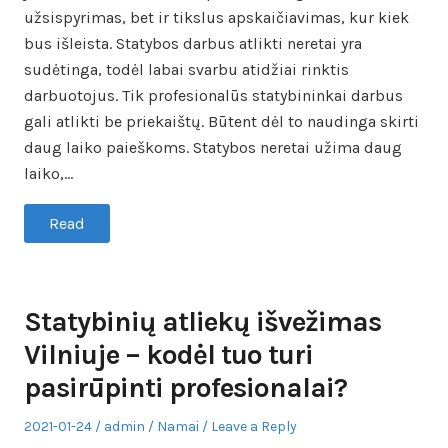
užsispyrimas, bet ir tikslus apskaičiavimas, kur kiek
bus išleista. Statybos darbus atlikti neretai yra
sudėtinga, todėl labai svarbu atidžiai rinktis
darbuotojus. Tik profesionalūs statybininkai darbus
gali atlikti be priekaištų. Būtent dėl to naudinga skirti
daug laiko paieškoms. Statybos neretai užima daug
laiko,…
Read
Statybinių atliekų išvežimas
Vilniuje – kodėl tuo turi
pasirūpinti profesionalai?
Posted
Author
Posted
2021-01-24
admin
Namai
Leave a Reply
on
in