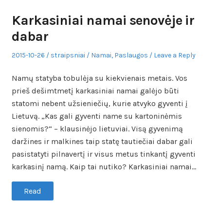
Karkasiniai namai senovėje ir
dabar
Posted
Author
Posted
2015-10-26
straipsniai
Namai
,
Paslaugos
Leave a Reply
on
in
Namų statyba tobulėja su kiekvienais metais. Vos
prieš dešimtmetį karkasiniai namai galėjo būti
statomi nebent užsieniečių, kurie atvyko gyventi į
Lietuvą. „Kas gali gyventi name su kartoninėmis
sienomis?“ – klausinėjo lietuviai. Visą gyvenimą
daržines ir malkines taip statę tautiečiai dabar gali
pasistatyti pilnavertį ir visus metus tinkantį gyventi
karkasinį namą. Kaip tai nutiko? Karkasiniai namai…
Read