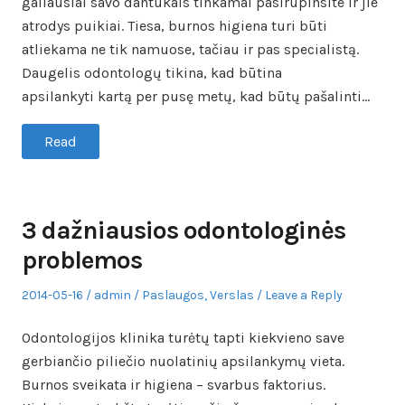
galiausiai savo dantukais tinkamai pasirūpinsite ir jie
atrodys puikiai. Tiesa, burnos higiena turi būti
atliekama ne tik namuose, tačiau ir pas specialistą.
Daugelis odontologų tikina, kad būtina
apsilankyti kartą per pusę metų, kad būtų pašalinti…
Read
3 dažniausios odontologinės
problemos
Posted
Author
Posted
2014-05-16
admin
Paslaugos
,
Verslas
Leave a Reply
on
in
Odontologijos klinika turėtų tapti kiekvieno save
gerbiančio piliečio nuolatinių apsilankymų vieta.
Burnos sveikata ir higiena – svarbus faktorius.