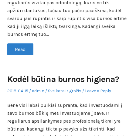
reguliarūs vizitai pas odontologą, kuris ne tik
apžiūri dantukus, tačiau tuo pačiu paaiškina, kodėl
svarbu jais rūpintis ir kaip rūpintis visa burnos ertme
kad ji ilgą laiką išliktų tvarkinga. Kadangi sveika
burnos ertmę tuo…
Read
Kodėl būtina burnos higiena?
Posted
Author
Posted
2018-04-15
admin
Sveikata ir grožis
Leave a Reply
on
in
Bene visi labai puikiai supranta, kad investuodami į
savo burnos būklę mes investuojame į save. Ir
reguliarus apsilankymas pas profesionalą tikrai yra
būtinas, kadangi tik taip pavyks užsitikrinti, kad