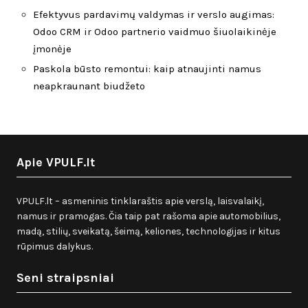
Efektyvus pardavimų valdymas ir verslo augimas:
Odoo CRM ir Odoo partnerio vaidmuo šiuolaikinėje
įmonėje
Paskola būsto remontui: kaip atnaujinti namus
neapkraunant biudžeto
Apie VPULF.lt
VPULF.lt – asmeninis tinklaraštis apie verslą, laisvalaikį,
namus ir pramogas. Čia taip pat rašoma apie automobilius,
madą, stilių, sveikatą, šeimą, keliones, technologijas ir kitus
rūpimus dalykus.
Seni straipsniai