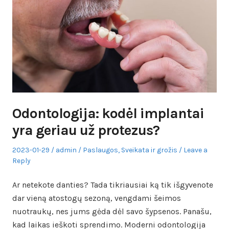
Odontologija: kodėl implantai
yra geriau už protezus?
Posted
Author
Posted
2023-01-29
admin
Paslaugos
,
Sveikata ir grožis
Leave a
on
in
Reply
Ar netekote danties? Tada tikriausiai ką tik išgyvenote
dar vieną atostogų sezoną, vengdami šeimos
nuotraukų, nes jums gėda dėl savo šypsenos. Panašu,
kad laikas ieškoti sprendimo. Moderni odontologija