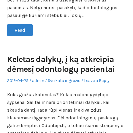
pacientas. Netgi norisi pasakyti, kad odontologijos
pasaulyje kuriami stebuklai. Tokių…
Read
Keletas dalykų, į ką atkreipia
dėmesį odontologų pacientai
Posted
Author
Posted
2019-04-25
admin
Sveikata ir grožis
Leave a Reply
on
in
Koks gražus kabinetas? Kokia maloni gydytojo
šypsena! Gal tai ir nėra prioritetiniai dalykai, kai
skauda dantį. Tada rūpi vienas ir akivaizdus
klausimas: išgydymas. Dėl odontologinių paslaugų
galite kreiptis į Odonteja.lt, o toliau šiame straipsnyje