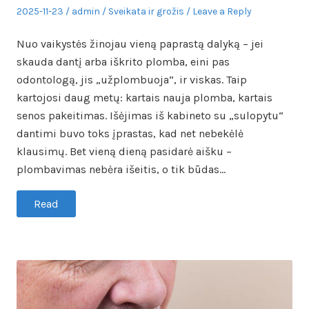
Posted
Author
Posted
2025-11-23
admin
Sveikata ir grožis
Leave a Reply
on
in
Nuo vaikystės žinojau vieną paprastą dalyką – jei
skauda dantį arba iškrito plomba, eini pas
odontologą, jis „užplombuoja“, ir viskas. Taip
kartojosi daug metų: kartais nauja plomba, kartais
senos pakeitimas. Išėjimas iš kabineto su „sulopytu“
dantimi buvo toks įprastas, kad net nebekėlė
klausimų. Bet vieną dieną pasidarė aišku –
plombavimas nebėra išeitis, o tik būdas…
Read