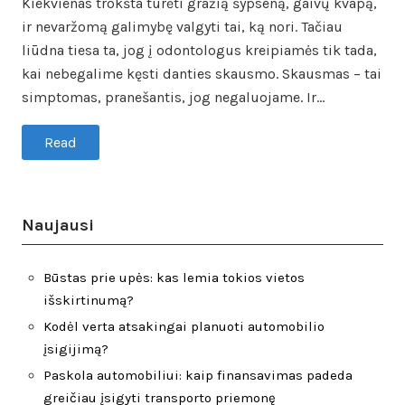
Kiekvienas trokšta turėti gražią šypseną, gaivų kvapą,
ir nevaržomą galimybę valgyti tai, ką nori. Tačiau
liūdna tiesa ta, jog į odontologus kreipiamės tik tada,
kai nebegalime kęsti danties skausmo. Skausmas – tai
simptomas, pranešantis, jog negaluojame. Ir…
Read
Naujausi
Būstas prie upės: kas lemia tokios vietos
išskirtinumą?
Kodėl verta atsakingai planuoti automobilio
įsigijimą?
Paskola automobiliui: kaip finansavimas padeda
greičiau įsigyti transporto priemonę