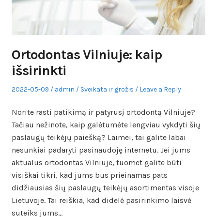
Ortodontas Vilniuje: kaip
išsirinkti
Posted
Author
Posted
2022-05-09
admin
Sveikata ir grožis
Leave a Reply
on
in
Norite rasti patikimą ir patyrusį ortodontą Vilniuje?
Tačiau nežinote, kaip galėtumėte lengviau vykdyti šių
paslaugų teikėjų paiešką? Laimei, tai galite labai
nesunkiai padaryti pasinaudoję internetu. Jei jums
aktualus ortodontas Vilniuje, tuomet galite būti
visiškai tikri, kad jums bus prieinamas pats
didžiausias šių paslaugų teikėjų asortimentas visoje
Lietuvoje. Tai reiškia, kad didelė pasirinkimo laisvė
suteiks jums…