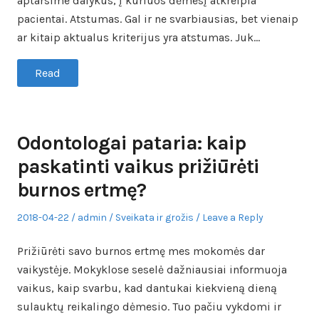
aptarsime dalykus, į kuriuos dėmesį atkreipia
pacientai. Atstumas. Gal ir ne svarbiausias, bet vienaip
ar kitaip aktualus kriterijus yra atstumas. Juk…
Read
Odontologai pataria: kaip
paskatinti vaikus prižiūrėti
burnos ertmę?
Posted
Author
Posted
2018-04-22
admin
Sveikata ir grožis
Leave a Reply
on
in
Prižiūrėti savo burnos ertmę mes mokomės dar
vaikystėje. Mokyklose seselė dažniausiai informuoja
vaikus, kaip svarbu, kad dantukai kiekvieną dieną
sulauktų reikalingo dėmesio. Tuo pačiu vykdomi ir