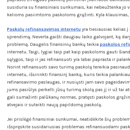
susiduria su finansiniais sunkumais, kai nebeužtenka jo
kelioms pasiimtoms paskoloms grąžinti. Kyla klausimas, 
Paskolų refinansavimas internetu
yra tiesiausias kelias 
sprendimą. Neverta gaišti daugiau laiko galvojant, ką daryt
problemą. Daugelis finansinių bankų teikia
paskolos ref
internetu. Taigi, lygiai taip pat kaip paskoloms gauti šia
sąlygos, taip ir jas refinansuoti yra labai paprasta ir palan
Norint refinansuoti savo turimą paskolą tereikia pasinaud
internetu, išsirinkti finansinį banką, kuris teikia palanki
refinansavimo paslaugas, ir nusiųsti jam savo pageidavim
jums pasiūlys perkelti jūsų turimą skolą pas jį ir už tai
gali sumažinti palūkanų normas, pratęsti paskolos grąžin
atvejais ir suteikti naują papildomą paskolą.
Jei prislėgė finansiniai sunkumai, neatidėkite šių proble
išspręskite susidariusias problemas refinansuodami pask