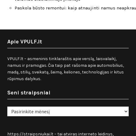
Paskola būsto remontui: kaip atnaujinti namus neapkra
Apie VPULF.lt
VPULF.lt – asmeninis tinklaraštis apie verslą, laisvalaikį,
namus ir pramogas. Čia taip pat rašoma apie automobilius,
madą, stilių, sveikatą, šeimą, keliones, technologijas ir kitus
rūpimus dalykus.
Seni straipsniai
Seni
straipsniai
https://straipsniukai.lt
– tai atviras interneto leidinys,