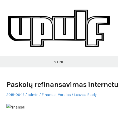
Skip
to
content
VPULF
MENU
Paskolų refinansavimas internet
Posted
Author
Posted
2018-06-19
admin
Finansai
,
Verslas
Leave a Reply
on
in