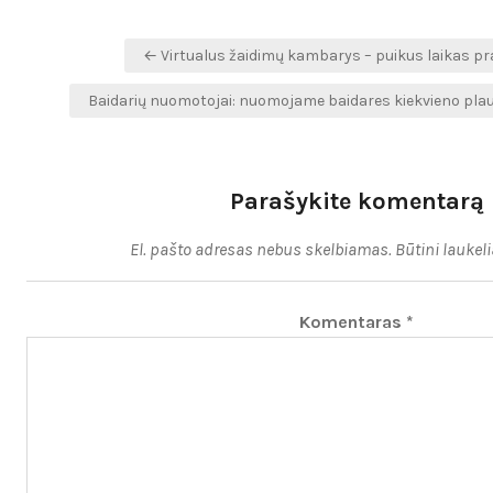
Navigacija
← Virtualus žaidimų kambarys – puikus laikas pral
tarp
Baidarių nuomotojai: nuomojame baidares kiekvieno pla
įrašų
Parašykite komentarą
El. pašto adresas nebus skelbiamas.
Būtini laukel
Komentaras
*