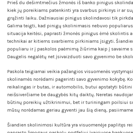
Prieš du dešimtmečius žmonės iš banko pinigus skolindavo
kiek jų poreikiams patenkinti yra svarbus pirkinys ir ar 
grąžinti laiku. Dažniausiai pinigus skolindavosi tik pirk
Galima teigti, kad pinigų skolinimasis nebuvo populiarus 
situacija keitėsi, paprasti žmonės pinigus ėmė skolintis a
technikai ar kitiems svarbiems pirkiniams įsigyti. Šiandien
populiaru ir į paskolos paėmimą žiūrima kaip į savaime 
Daugelis negalėtų net įsivaizduoti savo gyvenimo be skol
Paskola teigiamai veikia pažangios visuomenės vystymąsi
skolinamės norėdami pagerinti savo gyvenimo kokybę. K
reikalingas ir butas, ir automobilis, butui apstatyti būtini
neišsiverčiame be daugybės kitų daiktų. Neretas naudoja
būtinų poreikių užtikrinimui, bet ir turiningam poilsiui su
mūsų norėdamas geriau gyventi jau šią dieną, pasiimame 
Šiandien skolinimosi kultūra yra visuomenėje paplitęs rei
paprasto žmogaus paskolų portfeliui įvairiuose bankuose, 