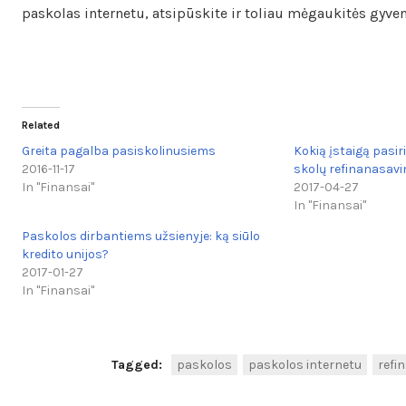
paskolas internetu, atsipūskite ir toliau mėgaukitės gyve
Related
Greita pagalba pasiskolinusiems
Kokią įstaigą pasir
2016-11-17
skolų refinanasav
In "Finansai"
2017-04-27
In "Finansai"
Paskolos dirbantiems užsienyje: ką siūlo
kredito unijos?
2017-01-27
In "Finansai"
Tagged:
paskolos
paskolos internetu
refi