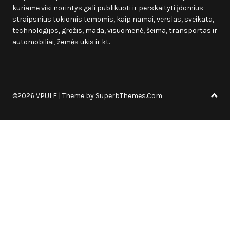
kuriame visi norintys gali publikuoti ir perskaityti įdomius
straipsnius tokiomis temomis, kaip namai, verslas, sveikata,
technologijos, grožis, mada, visuomenė, šeima, transportas ir
automobiliai, žemės ūkis ir kt.
©2026 VPULF
| Theme by
SuperbThemes.Com