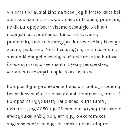
Visiems tikriausiai žinoma tiesa, jog klimato kaita bei
aplinkos užterštumas yra vienos didžiausių problemų
ne tik Europoje bet ir visame pasaulyje. Siekiant
išspręsti šias problemas tenka imtis įvairių
priemonių, sukurti strategijas, kurios padėtų išvengti
žiaurių padarinių. Nors tiesa, jog šių metų pandemija
sustabdė daugelio veiklą, o užterštumas kai kuriose
šalyse sumažėjo, žvelgiant į ilgesnę perspektyvą
vertėtų susimąstyti ir apie iškastinį kurą.
Europos Sąjunga siekdama transformuotis į modernų
bei efektyviai išteklius naudojantį kontinentą, pristatė
Europos Žaliąją Sutartį. Tai planas, kuris turėtų
užtikrinti, jog 2050-ųjų ES nebebus grynųjų šiltnamio
efektą sukeliančių dujų emisijų, o ekonomikos
augimas nebėra susijęs su išteklių panaudojimu.