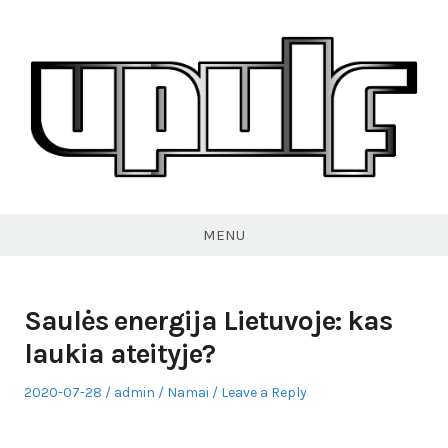
Skip
to
content
VPULF
MENU
Saulės energija Lietuvoje: kas
laukia ateityje?
Posted
Author
Posted
2020-07-28
admin
Namai
Leave a Reply
on
in