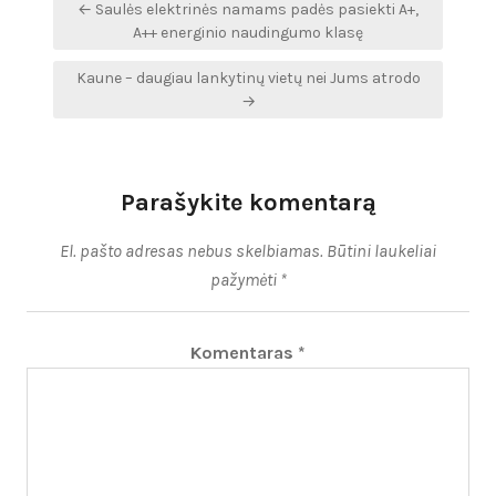
Navigacija
← Saulės elektrinės namams padės pasiekti A+,
tarp
A++ energinio naudingumo klasę
įrašų
Kaune – daugiau lankytinų vietų nei Jums atrodo
→
Parašykite komentarą
El. pašto adresas nebus skelbiamas.
Būtini laukeliai
pažymėti
*
Komentaras
*