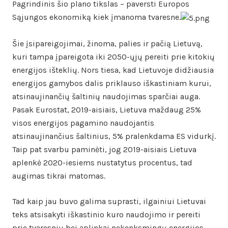
Pagrindinis šio plano tikslas – paversti Europos
Sąjungos ekonomiką kiek įmanoma tvaresne.
Šie įsipareigojimai, žinoma, palies ir pačią Lietuvą,
kuri tampa įpareigota iki 2050-ųjų pereiti prie kitokių
energijos išteklių. Nors tiesa, kad Lietuvoje didžiausia
energijos gamybos dalis priklauso iškastiniam kurui,
atsinaujinančių šaltinių naudojimas sparčiai auga.
Pasak Eurostat, 2019-aisiais, Lietuva maždaug 25%
visos energijos pagamino naudojantis
atsinaujinančius šaltinius, 5% pralenkdama ES vidurkį.
Taip pat svarbu paminėti, jog 2019-aisiais Lietuva
aplenkė 2020-iesiems nustatytus procentus, tad
augimas tikrai matomas.
Tad kaip jau buvo galima suprasti, ilgainiui Lietuvai
teks atsisakyti iškastinio kuro naudojimo ir pereiti
prie tvaresnių bei aplinkai nekenksmingų energijos