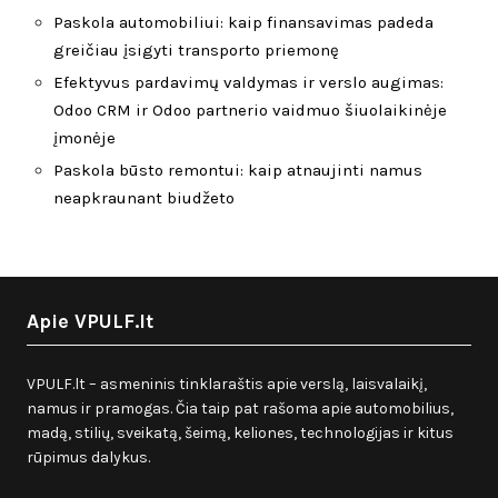
Paskola automobiliui: kaip finansavimas padeda
greičiau įsigyti transporto priemonę
Efektyvus pardavimų valdymas ir verslo augimas:
Odoo CRM ir Odoo partnerio vaidmuo šiuolaikinėje
įmonėje
Paskola būsto remontui: kaip atnaujinti namus
neapkraunant biudžeto
Apie VPULF.lt
VPULF.lt – asmeninis tinklaraštis apie verslą, laisvalaikį,
namus ir pramogas. Čia taip pat rašoma apie automobilius,
madą, stilių, sveikatą, šeimą, keliones, technologijas ir kitus
rūpimus dalykus.