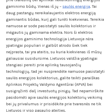
gaminimo būdų. Vienas iš jų –
saulės energija
. Tai
daug pastangų nereikalaujantis elektros energiją
gaminantis būdas, kurį gali turėti kiekvienas. Tereikia
namuose ar sode pasistatyti saulės kolektorius ir
mėgautis jų gaminama elektra. Nors ši elektros
energijos gaminimo technologija Lietuvoje nėra
ypatingai populiari ir galbūt atrodo šiek tiek
neįprasta, tai yra ateitis, su kuria kiekvienas iš mūsų
galiausiai susidursime. Lietuvos valdžia ypatingai
stengiasi pereiti prie aplinką tausojančių
technologijų, tad jei nusprendėte namuose pasistatyti
saulės energijos kolektorius, galite teikti paraiškas
Aplinkos Projektų Valdymo Agentūrai (APVA) bei
susigrąžinti dalį investuotų pinigų. Tad nepamirškite
pasidomėti apie saulės energijos kolektorių veikimą
bei jų privalumus ir prisidėkite prie tvaresnės ne tik
Lietuvos ir viso pasaulio ateities.