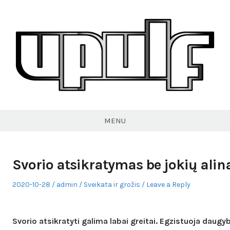
Skip
to
content
VPULF
MENU
Svorio atsikratymas be jokių alin
Posted
Author
Posted
2020-10-28
admin
Sveikata ir grožis
Leave a Reply
on
in
Svorio atsikratyti galima labai greitai. Egzistuoja daugy