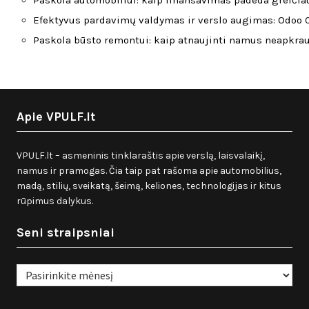
Paskola automobiliui: kaip finansavimas padeda greičiau
Efektyvus pardavimų valdymas ir verslo augimas: Odoo C
Paskola būsto remontui: kaip atnaujinti namus neapkra
Apie VPULF.lt
VPULF.lt – asmeninis tinklaraštis apie verslą, laisvalaikį,
namus ir pramogas. Čia taip pat rašoma apie automobilius,
madą, stilių, sveikatą, šeimą, keliones, technologijas ir kitus
rūpimus dalykus.
Seni straipsniai
Seni
straipsniai