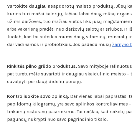
Vartokite daugiau neapdorotų maisto produktų.
Jūsų kas
kurios turi mažai kalorijų, tačiau labai daug mūsų organi
užims daržovės, tuo mažiau vietos liks jūsų mėgstamiem
arba vakarienę pradėti nuo daržovių salotų ar sriubos. Ir i
Juolab, kad tai suteikia mums daug vitaminų, mineralų ir 
dar vadinamos ir probiotikais. Jos padeda mūsų
žarnyno 
Rinkitės pilno grūdo produktus.
Savo mityboje rafinuotus
pat turėtumėte suvartoti ir daugiau skaidulinio maisto – t
suvalgyti per daug didelių porcijų.
Kontroliuokite savo aplinką.
Dar vienas labai paprastas, 
papildomų kilogramų, yra savo aplinkos kontroliavimas – 
tinkamų restoranų pasirinkimo. Tai reiškia, kad reikėtų 
pagundų nukrypti nuo savo pagrindinio tikslo.