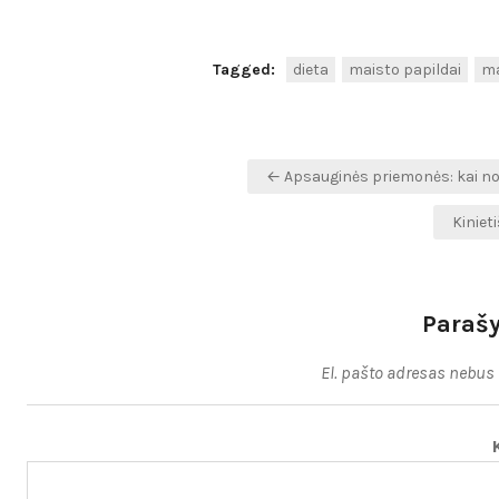
Tagged:
dieta
maisto papildai
ma
Navigacija
← Apsauginės priemonės: kai no
tarp
Kiniet
įrašų
Parašy
El. pašto adresas nebus