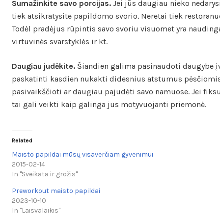
Sumažinkite savo porcijas.
Jei jūs daugiau nieko nedarysi
tiek atsikratysite papildomo svorio. Neretai tiek restora
Todėl pradėjus rūpintis savo svoriu visuomet yra naudinga 
virtuvinės svarstyklės ir kt.
Daugiau judėkite.
Šiandien galima pasinaudoti daugybe įv
paskatinti kasdien nukakti didesnius atstumus pėsčiomis. 
pasivaikščioti ar daugiau pajudėti savo namuose. Jei fiks
tai gali veikti kaip galinga jus motyvuojanti priemonė.
Related
Maisto papildai mūsų visaverčiam gyvenimui
2015-02-14
In "Sveikata ir grožis"
Preworkout maisto papildai
2023-10-10
In "Laisvalaikis"