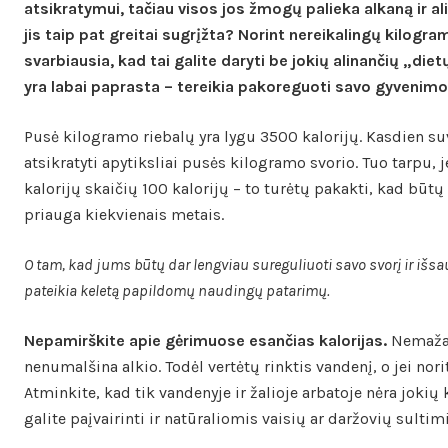
atsikratymui, tačiau visos jos žmogų palieka alkaną ir ali
jis taip pat greitai sugrįžta? Norint nereikalingų kilogra
svarbiausia, kad tai galite daryti be jokių alinančių „die
yra labai paprasta – tereikia pakoreguoti savo gyvenim
Pusė kilogramo riebalų yra lygu 3500 kalorijų. Kasdien s
atsikratyti apytiksliai pusės kilogramo svorio. Tuo tarpu, 
kalorijų skaičių 100 kalorijų – to turėtų pakakti, kad būt
priauga kiekvienais metais.
O tam, kad jums būtų dar lengviau sureguliuoti savo svorį ir išsau
pateikia keletą papildomų naudingų patarimų.
Nepamirškite apie gėrimuose esančias kalorijas.
Nemaža d
nenumalšina alkio. Todėl vertėtų rinktis vandenį, o jei nor
Atminkite, kad tik vandenyje ir žalioje arbatoje nėra jokių
galite paįvairinti ir natūraliomis vaisių ar daržovių sultimi