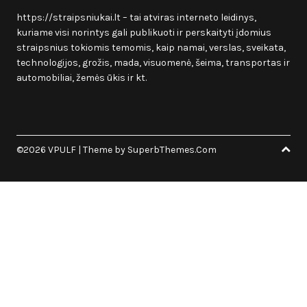
https://straipsniukai.lt
– tai atviras interneto leidinys,
kuriame visi norintys gali publikuoti ir perskaityti įdomius
straipsnius tokiomis temomis, kaip namai, verslas, sveikata,
technologijos, grožis, mada, visuomenė, šeima, transportas ir
automobiliai, žemės ūkis ir kt.
©2026 VPULF
| Theme by
SuperbThemes.Com