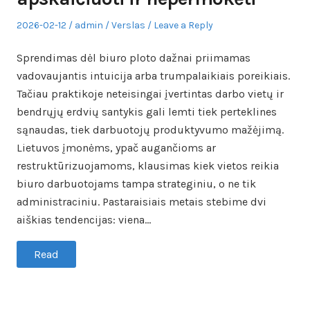
Posted
Author
Posted
2026-02-12
admin
Verslas
Leave a Reply
on
in
Sprendimas dėl biuro ploto dažnai priimamas
vadovaujantis intuicija arba trumpalaikiais poreikiais.
Tačiau praktikoje neteisingai įvertintas darbo vietų ir
bendrųjų erdvių santykis gali lemti tiek perteklines
sąnaudas, tiek darbuotojų produktyvumo mažėjimą.
Lietuvos įmonėms, ypač augančioms ar
restruktūrizuojamoms, klausimas kiek vietos reikia
biuro darbuotojams tampa strateginiu, o ne tik
administraciniu. Pastaraisiais metais stebime dvi
aiškias tendencijas: viena…
Read