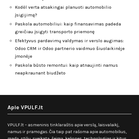
Kodėl verta atsakingai planuoti automobilio
įsigijimą?
Paskola automobiliui: kaip finansavimas padeda
greičiau įsigyti transporto priemonę
Efektyvus pardavimų valdymas ir verslo augimas:
Odoo CRM ir Odoo partnerio vaidmuo šiuolaikinėje
įmonėje
Paskola būsto remontui: kaip atnaujinti namus
neapkraunant biudžeto
Apie VPULF.lt
VPULF.lt – asmeninis tinklaraštis apie verslą, laisvalaikį,
namus ir pramogas. Čia taip pat rašoma apie automobilius,
madą, stilių, sveikatą, šeimą, keliones, technologijas ir kitus