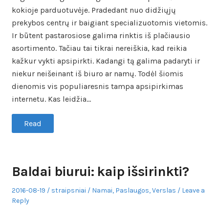
kokioje parduotuvėje. Pradedant nuo didžiųjų
prekybos centrų ir baigiant specializuotomis vietomis.
Ir būtent pastarosiose galima rinktis iš plačiausio
asortimento. Tačiau tai tikrai nereiškia, kad reikia
kažkur vykti apsipirkti. Kadangi tą galima padaryti ir
niekur neišeinant iš biuro ar namų. Todėl šiomis
dienomis vis populiaresnis tampa apsipirkimas
internetu. Kas leidžia…
Read
Baldai biurui: kaip išsirinkti?
Posted
Author
Posted
2016-08-19
straipsniai
Namai
,
Paslaugos
,
Verslas
Leave a
on
in
Reply