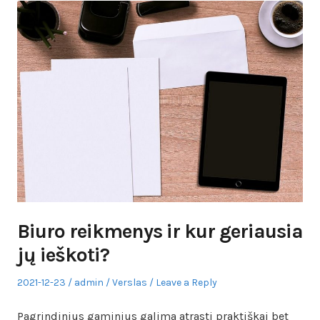
Biuro reikmenys ir kur geriausia
jų ieškoti?
Posted
Author
Posted
2021-12-23
admin
Verslas
Leave a Reply
on
in
Pagrindinius gaminius galima atrasti praktiškai bet