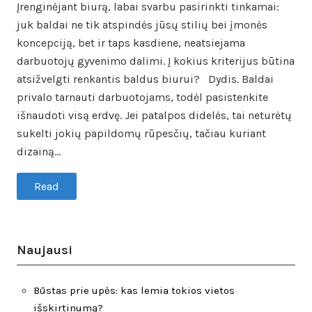
Įrenginėjant biurą, labai svarbu pasirinkti tinkamai:
juk baldai ne tik atspindės jūsų stilių bei įmonės
koncepciją, bet ir taps kasdiene, neatsiejama
darbuotojų gyvenimo dalimi. Į kokius kriterijus būtina
atsižvelgti renkantis baldus biurui? Dydis. Baldai
privalo tarnauti darbuotojams, todėl pasistenkite
išnaudoti visą erdvę. Jei patalpos didelės, tai neturėtų
sukelti jokių papildomų rūpesčių, tačiau kuriant
dizainą…
Read
Naujausi
Būstas prie upės: kas lemia tokios vietos
išskirtinumą?