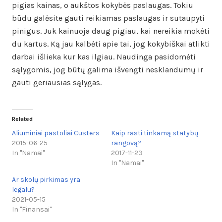
pigias kainas, o aukštos kokybės paslaugas. Tokiu
būdu galėsite gauti reikiamas paslaugas ir sutaupyti
pinigus. Juk kainuoja daug pigiau, kai nereikia mokėti
du kartus. Ką jau kalbėti apie tai, jog kokybiškai atlikti
darbai išlieka kur kas ilgiau. Naudinga pasidomėti
sąlygomis, jog būtų galima išvengti nesklandumų ir
gauti geriausias sąlygas.
Related
Aliuminiai pastoliai Custers
Kaip rasti tinkamą statybų
2015-06-25
rangovą?
In "Namai"
2017-11-23
In "Namai"
Ar skolų pirkimas yra
legalu?
2021-05-15
In "Finansai"