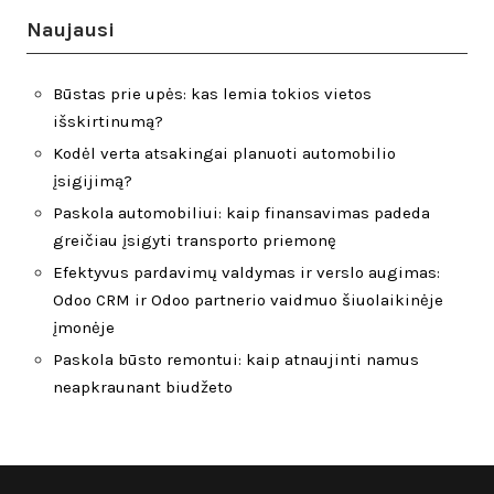
Naujausi
Būstas prie upės: kas lemia tokios vietos
išskirtinumą?
Kodėl verta atsakingai planuoti automobilio
įsigijimą?
Paskola automobiliui: kaip finansavimas padeda
greičiau įsigyti transporto priemonę
Efektyvus pardavimų valdymas ir verslo augimas:
Odoo CRM ir Odoo partnerio vaidmuo šiuolaikinėje
įmonėje
Paskola būsto remontui: kaip atnaujinti namus
neapkraunant biudžeto