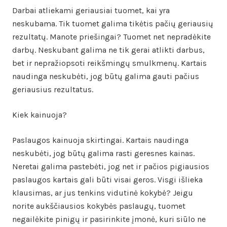
Darbai atliekami geriausiai tuomet, kai yra
neskubama. Tik tuomet galima tikėtis pačių geriausių
rezultatų. Manote priešingai? Tuomet net nepradėkite
darbų. Neskubant galima ne tik gerai atlikti darbus,
bet ir nepražiopsoti reikšmingų smulkmenų. Kartais
naudinga neskubėti, jog būtų galima gauti pačius
geriausius rezultatus.
Kiek kainuoja?
Paslaugos kainuoja skirtingai. Kartais naudinga
neskubėti, jog būtų galima rasti geresnes kainas.
Neretai galima pastebėti, jog net ir pačios pigiausios
paslaugos kartais gali būti visai geros. Visgi išlieka
klausimas, ar jus tenkins vidutinė kokybė? Jeigu
norite aukščiausios kokybės paslaugų, tuomet
negailėkite pinigų ir pasirinkite įmonė, kuri siūlo ne