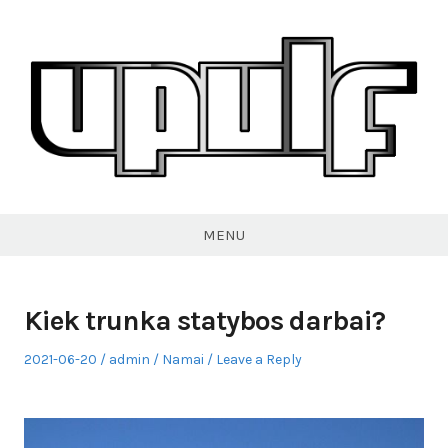
Skip
to
content
VPULF
MENU
Kiek trunka statybos darbai?
Posted
Author
Posted
2021-06-20
admin
Namai
Leave a Reply
on
in