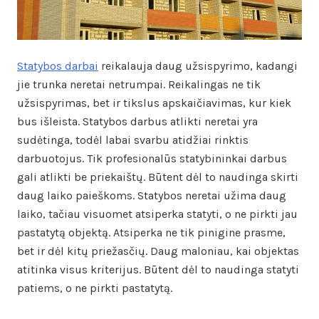
Statybos darbai
reikalauja daug užsispyrimo, kadangi
jie trunka neretai netrumpai. Reikalingas ne tik
užsispyrimas, bet ir tikslus apskaičiavimas, kur kiek
bus išleista. Statybos darbus atlikti neretai yra
sudėtinga, todėl labai svarbu atidžiai rinktis
darbuotojus. Tik profesionalūs statybininkai darbus
gali atlikti be priekaištų. Būtent dėl to naudinga skirti
daug laiko paieškoms. Statybos neretai užima daug
laiko, tačiau visuomet atsiperka statyti, o ne pirkti jau
pastatytą objektą. Atsiperka ne tik pinigine prasme,
bet ir dėl kitų priežasčių. Daug maloniau, kai objektas
atitinka visus kriterijus. Būtent dėl to naudinga statyti
patiems, o ne pirkti pastatytą.