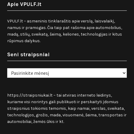
Apie VPULF.lt
VPULF.lt – asmeninis tinklaraštis apie verslą, laisvalaikį,
namus ir pramogas. Čia taip pat rašoma apie automobilius,
madą, stilių, sveikatą, šeimą, keliones, technologijas ir kitus
rūpimus dalykus.
Seni straipsniai
Seni
straipsniai
https://straipsniukai.lt
– tai atviras interneto leidinys,
kuriame visi norintys gali publikuoti ir perskaityti įdomius
straipsnius tokiomis temomis, kaip namai, verslas, sveikata,
technologijos, grožis, mada, visuomenė, šeima, transportas ir
automobiliai, žemės ūkis ir kt.