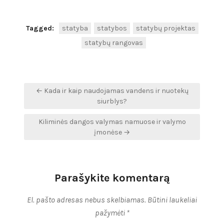
Tagged:
statyba
statybos
statybų projektas
statybų rangovas
Navigacija
← Kada ir kaip naudojamas vandens ir nuotekų
tarp
siurblys?
įrašų
Kiliminės dangos valymas namuose ir valymo
įmonėse →
Parašykite komentarą
El. pašto adresas nebus skelbiamas.
Būtini laukeliai
pažymėti
*