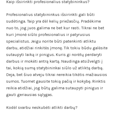
Kaip išsirinkti profesionalius statybininkus?
Profesionalius statybininkus išsirinkti gali būti
sudėtinga. Taip yra dėl kelių priežasčių. Pradėkime
nuo to, jog juos galima ne bet kur rasti. Tikrai ne bet
kuri įmonė siūlo profesionalius ir patyrusius
specialistus. Jeigu norite būti patenkinti atliktu
darbu, atidžiai rinkitės įmonę. Tik tokiu būdu galėsite
sutaupyti laiką ir pinigus. Kuris gi norėtų perdaryti
darbus ir mokėti antrą kartą. Naudinga atsižvelgti į
tai, kokią sumą statybininkai siūlo už atliktą darbą.
Deja, bet šiuo atveju tikrai nereikia tikėtis mažiausios
sumos. Tuomet gausite tokią pačią ir kokybę. Rinktis
reikia atidžiai, jog būtų galima sutaupyti pinigus ir
gauti geriausias sąlygas.
Kodėl svarbu neskubėti atlikti darbų?