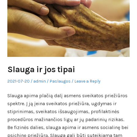
Slauga ir jos tipai
Posted
Author
Posted
2021-07-20
admin
Paslaugos
Leave a Reply
on
in
Slauga apima plačią dalį asmens sveikatos priežiūros
spektre. Į ją įeina sveikatos priežiūra, ugdymas ir
stiprinimas, sveikatos išsaugojimas, profilaktinės
procedūros mažinančios ligų ar jų padarinių rizikas.
Be fizinės dalies, slauga apima ir asmens socialinę bei
psichinę priežiūrą. Slauga gali būti suteikiama tam