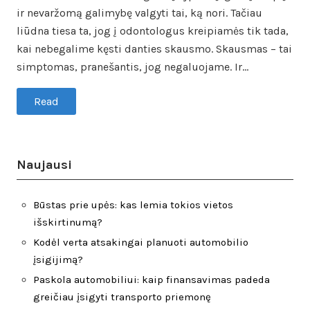
ir nevaržomą galimybę valgyti tai, ką nori. Tačiau
liūdna tiesa ta, jog į odontologus kreipiamės tik tada,
kai nebegalime kęsti danties skausmo. Skausmas – tai
simptomas, pranešantis, jog negaluojame. Ir…
Read
Naujausi
Būstas prie upės: kas lemia tokios vietos
išskirtinumą?
Kodėl verta atsakingai planuoti automobilio
įsigijimą?
Paskola automobiliui: kaip finansavimas padeda
greičiau įsigyti transporto priemonę