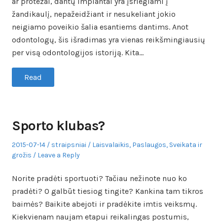
ar protezai, dantų implantai yra įsriegiami į
žandikaulį, nepažeidžiant ir nesukeliant jokio
neigiamo poveikio šalia esantiems dantims. Anot
odontologų, šis išradimas yra vienas reikšmingiausių
per visą odontologijos istoriją. Kita…
Read
Sporto klubas?
Posted
Author
Posted
2015-07-14
straipsniai
Laisvalaikis
,
Paslaugos
,
Sveikata ir
on
in
grožis
Leave a Reply
Norite pradėti sportuoti? Tačiau nežinote nuo ko
pradėti? O galbūt tiesiog tingite? Kankina tam tikros
baimės? Baikite abejoti ir pradėkite imtis veiksmų.
Kiekvienam naujam etapui reikalingas postumis,