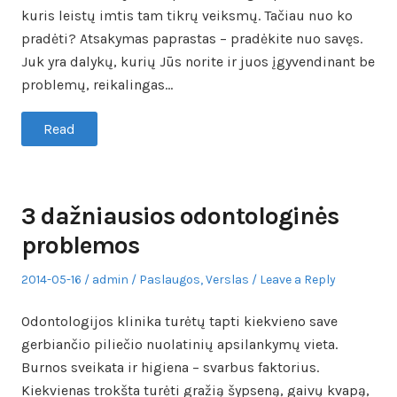
kuris leistų imtis tam tikrų veiksmų. Tačiau nuo ko
pradėti? Atsakymas paprastas – pradėkite nuo savęs.
Juk yra dalykų, kurių Jūs norite ir juos įgyvendinant be
problemų, reikalingas…
Read
3 dažniausios odontologinės
problemos
Posted
Author
Posted
2014-05-16
admin
Paslaugos
,
Verslas
Leave a Reply
on
in
Odontologijos klinika turėtų tapti kiekvieno save
gerbiančio piliečio nuolatinių apsilankymų vieta.
Burnos sveikata ir higiena – svarbus faktorius.
Kiekvienas trokšta turėti gražią šypseną, gaivų kvapą,