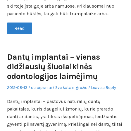
skirtoje įstaigoje arba namuose. Priklausomai nuo
paciento būklės, tai gali būti trumpalaikė arba…
Read
Dantų implantai – vienas
didžiausių šiuolaikinės
odontologijos laimėjimų
Posted
Author
Posted
2015-08-13
straipsniai
Sveikata ir grožis
Leave a Reply
on
in
Dantų implantai – pastovus natūralių dantų
pakaitalas, kuris daugeliui žmonių, kurie prarado
dantį ar dantis, yra tikras išsigelbėjimas, leidžiantis
gyventi pilnavertį gyvenimą. Priešingai nei dantų tiltai