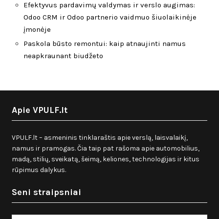
Efektyvus pardavimų valdymas ir verslo augimas:
Odoo CRM ir Odoo partnerio vaidmuo šiuolaikinėje
įmonėje
Paskola būsto remontui: kaip atnaujinti namus
neapkraunant biudžeto
Apie VPULF.lt
VPULF.lt – asmeninis tinklaraštis apie verslą, laisvalaikį,
namus ir pramogas. Čia taip pat rašoma apie automobilius,
madą, stilių, sveikatą, šeimą, keliones, technologijas ir kitus
rūpimus dalykus.
Seni straipsniai