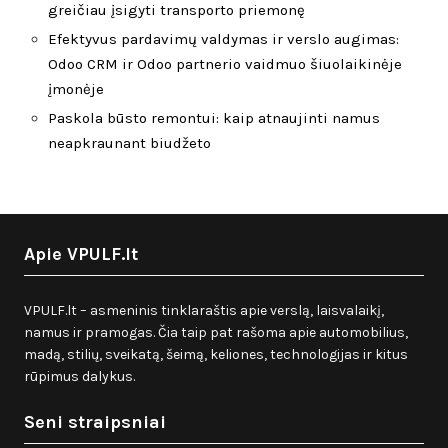
greičiau įsigyti transporto priemonę
Efektyvus pardavimų valdymas ir verslo augimas:
Odoo CRM ir Odoo partnerio vaidmuo šiuolaikinėje
įmonėje
Paskola būsto remontui: kaip atnaujinti namus
neapkraunant biudžeto
Apie VPULF.lt
VPULF.lt – asmeninis tinklaraštis apie verslą, laisvalaikį,
namus ir pramogas. Čia taip pat rašoma apie automobilius,
madą, stilių, sveikatą, šeimą, keliones, technologijas ir kitus
rūpimus dalykus.
Seni straipsniai