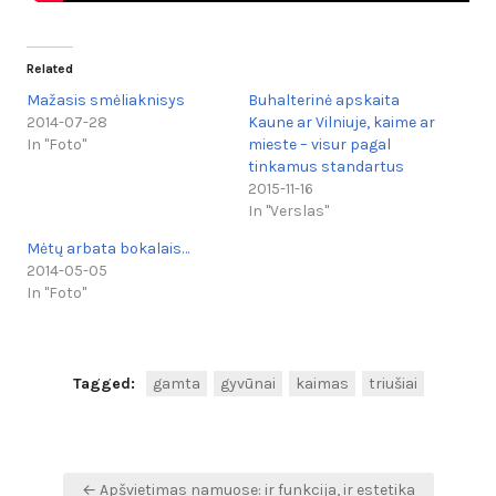
Related
Mažasis smėliaknisys
Buhalterinė apskaita
2014-07-28
Kaune ar Vilniuje, kaime ar
In "Foto"
mieste – visur pagal
tinkamus standartus
2015-11-16
In "Verslas"
Mėtų arbata bokalais…
2014-05-05
In "Foto"
Tagged:
gamta
gyvūnai
kaimas
triušiai
Navigacija
← Apšvietimas namuose: ir funkcija, ir estetika