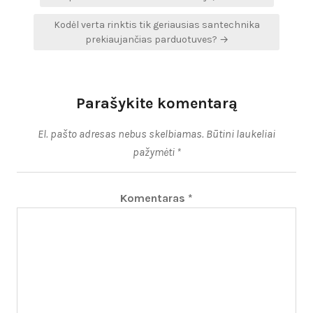
tarp
Kodėl verta rinktis tik geriausias santechnika
įrašų
prekiaujančias parduotuves? →
Parašykite komentarą
El. pašto adresas nebus skelbiamas.
Būtini laukeliai
pažymėti
*
Komentaras
*