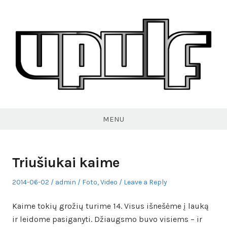
Skip
to
content
VPULF
MENU
Triušiukai kaime
Posted
Author
Posted
2014-06-02
admin
Foto
,
Video
Leave a Reply
on
in
Kaime tokių grožių turime 14. Visus išnešėme į lauką
ir leidome pasiganyti. Džiaugsmo buvo visiems – ir