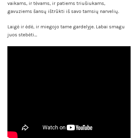
vaikams, ir tėvams, ir patiems triušiukams,
gavuziems šansų ištrūkti iš savo tamsių narvelių.
Laigė ir ėdė, ir miegojo tame gardelyje. Labai smagu
juos stebėti…