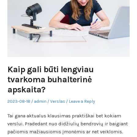
Kaip gali būti lengviau
tvarkoma buhalterinė
apskaita?
Posted
Author
Posted
2023-08-18
admin
Verslas
Leave a Reply
on
in
Tai gana aktualus klausimas praktiškai bet kokiam
verslui. Pradedant nuo didžiulių bendrovių ir baigiant
pačiomis mažiausiomis įmonėmis ar net veiklomis.