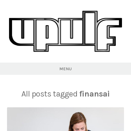
Skip
to
content
VPULF
MENU
All posts tagged
finansai