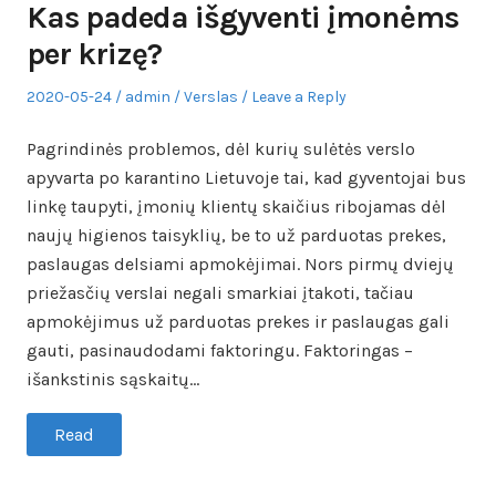
Kas padeda išgyventi įmonėms
per krizę?
Posted
Author
Posted
2020-05-24
admin
Verslas
Leave a Reply
on
in
Pagrindinės problemos, dėl kurių sulėtės verslo
apyvarta po karantino Lietuvoje tai, kad gyventojai bus
linkę taupyti, įmonių klientų skaičius ribojamas dėl
naujų higienos taisyklių, be to už parduotas prekes,
paslaugas delsiami apmokėjimai. Nors pirmų dviejų
priežasčių verslai negali smarkiai įtakoti, tačiau
apmokėjimus už parduotas prekes ir paslaugas gali
gauti, pasinaudodami faktoringu. Faktoringas –
išankstinis sąskaitų…
Read