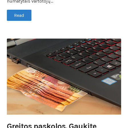
numatytais vartotojų…
Read
Greitos paskolos. Gaukite