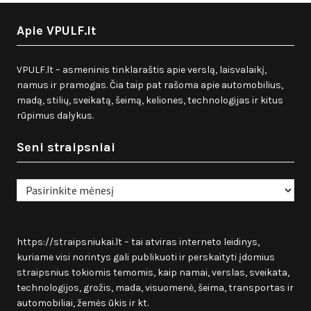
Apie VPULF.lt
VPULF.lt – asmeninis tinklaraštis apie verslą, laisvalaikį,
namus ir pramogas. Čia taip pat rašoma apie automobilius,
madą, stilių, sveikatą, šeimą, keliones, technologijas ir kitus
rūpimus dalykus.
Seni straipsniai
Seni
straipsniai
https://straipsniukai.lt
– tai atviras interneto leidinys,
kuriame visi norintys gali publikuoti ir perskaityti įdomius
straipsnius tokiomis temomis, kaip namai, verslas, sveikata,
technologijos, grožis, mada, visuomenė, šeima, transportas ir
automobiliai, žemės ūkis ir kt.