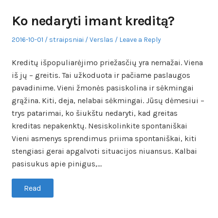
Ko nedaryti imant kreditą?
Posted
Author
Posted
2016-10-01
straipsniai
Verslas
Leave a Reply
on
in
Kreditų išpopuliarėjimo priežasčių yra nemažai. Viena
iš jų – greitis. Tai užkoduota ir pačiame paslaugos
pavadinime. Vieni žmonės pasiskolina ir sėkmingai
grąžina. Kiti, deja, nelabai sėkmingai. Jūsų dėmesiui –
trys patarimai, ko šiukštu nedaryti, kad greitas
kreditas nepakenktų. Nesiskolinkite spontaniškai
Vieni asmenys sprendimus priima spontaniškai, kiti
stengiasi gerai apgalvoti situacijos niuansus. Kalbai
pasisukus apie pinigus,…
Read