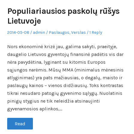
Populiariausios paskolų rūšys
Lietuvoje
Posted
Author
Posted
2014-05-08
admin
Paslaugos
,
Verslas
1 Reply
on
in
Nors ekonominė krizė jau, galima sakyti, praeityje,
daugelio Lietuvos gyventojų finansinė padėtis vis dar
nėra pavydėtina, lyginant su kitomis Europos
sąjungos narėmis. Mūsų MMA (minimalus mėnesinis
atlyginimas) yra pats mažiausias, o degalų, maisto ir
paslaugų kainos – vienos didžiausių. Toks kontrastas
tikrai nesudaro patogių gyvenimo sąlygų. Nuolatinis
pinigų stygius ne tik neleidžia atsinaujinti
gyvenamosios aplinkos,…
Read