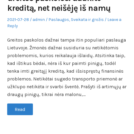
kreditą, net neišėję iš namų
Posted
Author
Posted
2021-07-28
admin
Paslaugos
,
Sveikata ir grožis
Leave a
on
in
Reply
Greitos paskolos dažnai tampa itin populiari paslauga
Lietuvoje. Žmonės dažnai susiduria su netikėtomis
problemomis, kurios reikalauja išlaidų. Atsitinka taip,
kad ištikus bėdai, nėra iš kur paimti pinigų, todėl
tenka imti greitąjį kreditą, kad išsispręstų finansinės
problemos. Netikėtai sugedo transporto priemonė ar
užklupo netikėta ir svarbi šventė. Prašyti iš artimųjų ar
draugų pinigų, tikrai nėra malonu,…
Read