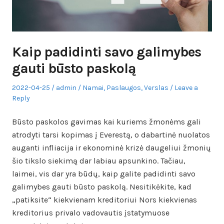
Kaip padidinti savo galimybes
gauti būsto paskolą
Posted
Author
Posted
2022-04-25
admin
Namai
,
Paslaugos
,
Verslas
Leave a
on
in
Reply
Būsto paskolos gavimas kai kuriems žmonėms gali
atrodyti tarsi kopimas į Everestą, o dabartinė nuolatos
auganti infliacija ir ekonominė krizė daugeliui žmonių
šio tikslo siekimą dar labiau apsunkino. Tačiau,
laimei, vis dar yra būdų, kaip galite padidinti savo
galimybes gauti būsto paskolą. Nesitikėkite, kad
„patiksite“ kiekvienam kreditoriui Nors kiekvienas
kreditorius privalo vadovautis įstatymuose